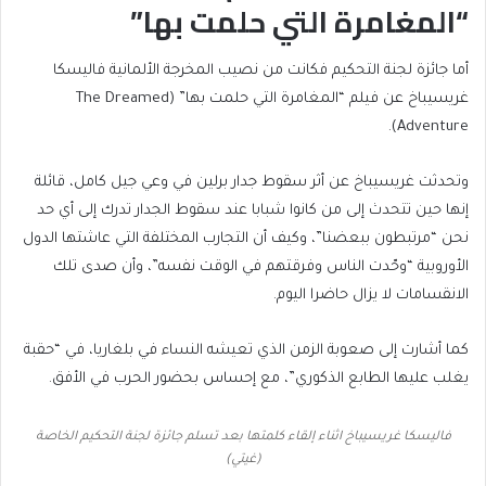
“المغامرة التي حلمت بها”
أما جائزة لجنة التحكيم فكانت من نصيب المخرجة الألمانية فاليسكا
غريسيباخ عن فيلم “المغامرة التي حلمت بها” (The Dreamed
Adventure).
وتحدثت غريسيباخ عن أثر سقوط جدار برلين في وعي جيل كامل، قائلة
إنها حين تتحدث إلى من كانوا شبابا عند سقوط الجدار تدرك إلى أي حد
نحن “مرتبطون ببعضنا”، وكيف أن التجارب المختلفة التي عاشتها الدول
الأوروبية “وحّدت الناس وفرقتهم في الوقت نفسه”، وأن صدى تلك
الانقسامات لا يزال حاضرا اليوم.
كما أشارت إلى صعوبة الزمن الذي تعيشه النساء في بلغاريا، في “حقبة
يغلب عليها الطابع الذكوري”، مع إحساس بحضور الحرب في الأفق.
فاليسكا غريسيباخ اثناء إلقاء كلمتها بعد تسلم جائزة لجنة التحكيم الخاصة
(غيتي)