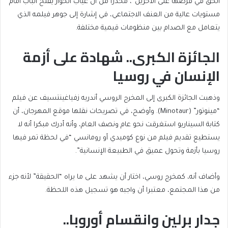
الحق في فرضها على الآخرين”، محذرا من أن غياب الحوار يفتح الباب أمام
مستويات عالية من العنف الاجتماعي، في إشارة إلى جوهر فيلمه الذي
يتعامل مع الصدام بين منظومات قيمية مختلفة.
الجائزة الكبرى.. شهادة على أزمة
الإنسان في روسيا
وذهبت الجائزة الكبرى إلى المخرج الروسي أندريه زفياغينتسيف عن فيلم
“مينوتور” (Minotaur). وأوضح، في تصريحات نقلها موقع المهرجان، أن
كتابة السيناريو استغرقت نحو عام ونصف العام، وأنه أدرك مبكرا أنه لا
يستطيع تقديم فيلم من نوع كوميدي أو رومانسي “في لحظة تمر فيها
روسيا بأزمة وتحول عميق في الطبيعة الإنسانية”.
وأضاف أنه، كمخرج روسي، اختار أن يشهد على ما يراه “الحقيقة” لأنه جزء
من هذا المجتمع، معتبرا أن واجبه هو تسجيل هذه اللحظة.
جدار برلين وانقسام أوروبا..