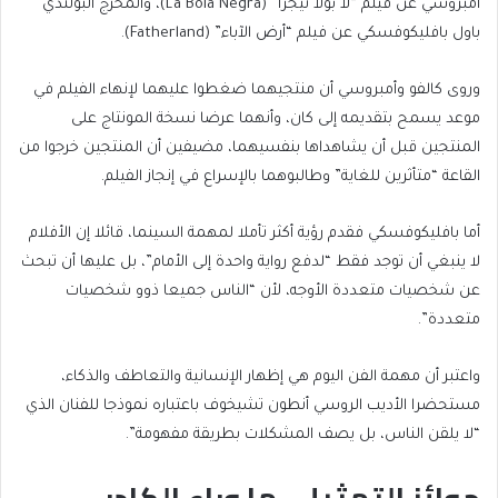
أمبروسي عن فيلم “لا بولا نيجرا” (La Bola Negra)، والمخرج البولندي
باول بافليكوفسكي عن فيلم “أرض الآباء” (Fatherland).
وروى كالفو وأمبروسي أن منتجيهما ضغطوا عليهما لإنهاء الفيلم في
موعد يسمح بتقديمه إلى كان، وأنهما عرضا نسخة المونتاج على
المنتجين قبل أن يشاهداها بنفسيهما، مضيفين أن المنتجين خرجوا من
القاعة “متأثرين للغاية” وطالبوهما بالإسراع في إنجاز الفيلم.
أما بافليكوفسكي فقدم رؤية أكثر تأملا لمهمة السينما، قائلا إن الأفلام
لا ينبغي أن توجد فقط “لدفع رواية واحدة إلى الأمام”، بل عليها أن تبحث
عن شخصيات متعددة الأوجه، لأن “الناس جميعا ذوو شخصيات
متعددة”.
واعتبر أن مهمة الفن اليوم هي إظهار الإنسانية والتعاطف والذكاء،
مستحضرا الأديب الروسي أنطون تشيخوف باعتباره نموذجا للفنان الذي
“لا يلقن الناس، بل يصف المشكلات بطريقة مفهومة”.
جوائز التمثيل.. ما وراء الكادر