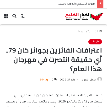
هبوط الأسهم والذهب وصعود النفط يعقّد مسار الفدرالي
الوضع
بحث
الق
المظلم
عن
الرئيسية
/
منوعات
منوعات
اعترافات الفائزين بجوائز كان 79..
أي حقيقة انتصرت في مهرجان
هذا العام؟
فريق التحرير
مايو 27, 2026
0
564
اختتمت الدورة التاسعة والسبعون لمهرجان كان السينمائي، التي
أقيمت بين 12 و23 مايو/أيار 2026، بإعلان قائمة الفائزين، قبل أن يصعد