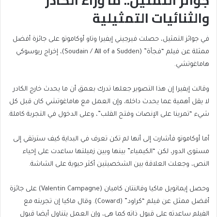
والثنائيات التمثيلية
في جوائز التمثيل، حصلت فيرجيني إيفيرا وتاو أوكاموتو على جائزة أفضل
ممثلة عن فيلم “فجأة” (Soudain / All of a Sudden)، إخراج ريوسوكي
هاماغوتشي.
وقالت إيفيرا إن هذا التصوير جعلها تدرك بعمق أن ما يحدث خارج الكادر
لا يقل أهمية عما يحدث داخله، وإن العمل مع هاماغوتشي كان قبل كل
شيء “تمرينا على الإنصات وفتح القلب”، وعلى الدخول في التجربة كاملة.
أما أوكاموتو فأشارت إلى أنها لم تكن تعرف في البداية كيف سترتقي إلى
مستوى الدور، لكن “الكيمياء” بينها وبين زميلتها ساعدت على إحياء
النص، وجعلت العلاقة بين الشخصيتين أكثر حيوية على الشاشة.
وحصل إيمانويل ماكيا وفالنتان كامبان (Valentin Campagne) على جائزة
أفضل ممثل عن فيلم “كراود” (Coward). وقال ماكيا إن تجربته مع
الفيلم ساعدته على قبول ذاته كما هي، وإن العمل يتناول أيضا قبول