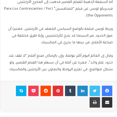
أما السعفة الذهبية للفيلم القصير فذهبت إلى المخرج الأرجنتيني
فيديريكو لويس عن فيلم “للمنافسين” (Para Los Contrincantes / For
the Opponents).
وربط لويس فيلمه بالوضع السياسي المعقد في الأرجنتين، معتبرا أن
عبور الحدود عبر السينما قد يتيح للأرجنتينيين رؤية طرق مختلفة في
صناعة الأفلام، من بينها ما يجري في المكسيك.
وقال إن العالم اليوم أكثر عولمة، وإن بالإمكان صنع أفلام “لا تقف عند
حدود علم واحد”، معربا عن أمله في أن يسهم هذا الفيلم القصير، ولو
بشكل متواضع، في تعزيز الروابط والتعاون بين الأرجنتين والمكسيك.
فيسبوك
تويتر
لينكدإن
بينتيريست
بوكيت
سكايب
مشاركة عبر البريد
طباعة