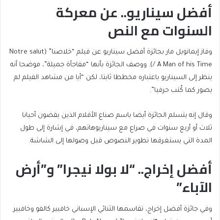
أفضل سيناريو.. عن معركة
السنوات مع النص
وفاز إيمانويل مار بجائزة أفضل سيناريو عن فيلم “خلاصنا” (Notre salut
/ A Man of his Time). ووصف الجائزة بأنها “مفاجأة جميلة”، موضحا أنه
ينظر إلى السيناريو باعتباره مخططا ثابتا، لكن “أيا من مشاهد الفيلم لم
يصور كما كُتب حرفيا”.
وقال إنه يتسلم الجائزة أيضا باسم صناع الأفلام الذين يقضون أحيانا
ثلاث أو أربع سنوات في صراع مع سيناريوهاتهم، في إشارة إلى طول
المدة التي يستغرقها تطوير النصوص قبل وصولها إلى الشاشة.
أفضل إخراج.. “لا بولا نيجرا” و”أرض
الآباء”
وفي جائزة أفضل إخراج، تقاسمها الثنائي الإسباني خافيير كالفو وخافيير