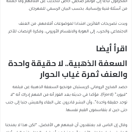
المكرمون تباعا إلى مؤتمر صحفي خاص للحديث عن أفلامهم وما حملته
من أسئلة فنية وإنسانية، بحسب البيان الرسمي للمهرجان.
وبدت تصريحات الفائزين امتدادا لموضوعات أفلامهم، من العنف
الاجتماعي والحرب، إلى الهوية والانقسام الأوروبي، وفكرة الإنصات للآخر.
اقرأ أيضا
السعفة الذهبية.. لا حقيقة واحدة
end
list
of
of
والعنف ثمرة غياب الحوار
list
4
items
حصد المخرج الروماني كريستيان مونجيو السعفة الذهبية عن فيلمه
“فيورد” (Fjord)، مؤكدا في حديثه بعد الفوز أنه من المهم إدراك أنه “لا
توجد حقيقة واحدة”، وأن البشر قادرون على البقاء والعيش جنبا إلى جنب
حتى حين لا يتقاسمون القيم نفسها.
وقال إن الناس قد يعتقدون أن قيمهم هي الأفضل، “لكن هذا لا يمنحنا