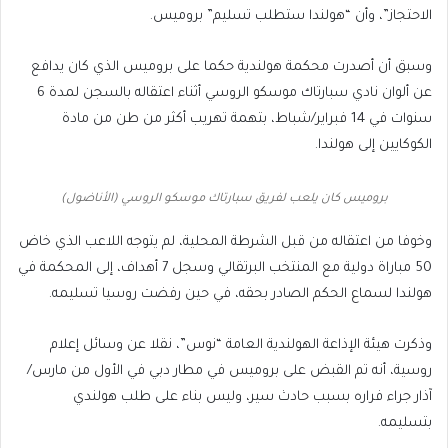
الاحتجاز”، وأن “هولندا ستطلب تسليم” بروميس.
وسبق أن أصدرت محكمة هولندية حكما على بروميس الذي كان يدافع
عن ألوان نادي سبارتاك موسكو الروسي أثناء اعتقاله بالسجن لمدة 6
سنوات في 14 فبراير/شباط، بتهمة تهريب أكثر من طن من مادة
الكوكايين إلى هولندا.
بروميس كان يلعب لفريق سبارتاك موسكو الروسي (الأناضول)
وخوفا من اعتقاله من قبل الشرطة المحلية، لم يتوجه اللاعب الذي خاض
50 مباراة دولية مع المنتخب البرتقالي وسجل 7 أهداف، إلى المحكمة في
هولندا لسماع الحكم الصادر بحقه، في حين رفضت روسيا تسليمه.
وذكرت هيئة الإذاعة الهولندية العامة “نوس”، نقلا عن وسائل إعلام
روسية، أنه تم القبض على بروميس في مطار دبي في الأول من مارس/
آذار جراء فراره بسبب حادث سير، وليس بناء على طلب هولندي
بتسليمه.