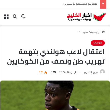
نفط نيو مكسيكو يؤسس صندوق 75 مليار دولار ويشعل جدل الإنفاق
الوضع
بحث
الق
المظلم
عن
الرئيسية
/
منوعات
منوعات
اعتقال لاعب هولندي بتهمة
تهريب طن ونصف من الكوكايين
فريق التحرير
مارس 14, 2024
0
678