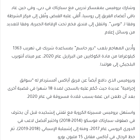
وشارك بروميس بمعسكر تدريبي مع سبارتاك في دبي، وفي حين عاد
باقي أعضاء الفريق إلى روسيا، أُلقي عليه القبض ونُقل إلى مركز الشرطة
وفقا لـ “نوس”. وانتقل إلى فندق فخم تحت الإقامة الجبرية، وفقا للعديد
من وسائل إعلام.
وأُدين المهاجم بلعب “دور حاسم” بمساعدة شريك في تهريب 1363
كيلوغراما من مادة الكوكايين من البرازيل عام 2020، عبر ميناء أنتويرب
البلجيكي إلى هولندا.
وبروميس الذي دافع أيضاً عن فريق أياكس أمستردام له “سوابق
إجرامية” عديدة حيث حُكم عليه بالسجن لمدة 18 شهرا في قضية أخرى
بعد أن طعن ابن عمه بسبب قلادة مسروقة في عام 2020.
واستهل بروميس مسيرته الكروية مع تفنتي إنشخيده قبل أن يحترف
في صفوف سبارتاك موسكو (2014-2018) واختير أفضل لاعب في
الدوري الروسي عام 2017، ومنه إلى إشبيلية الإسباني (2018-2019)، ثم
حط الرحال في أياكس مقابل 15 مليون يورو.