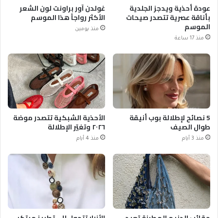
عودة أحذية ويدجز الجلدية
غولدن آور براونت لون الشعر
بأناقة عصرية تتصدر صيحات
الأكثر رواجاً هذا الموسم
الموسم
منذ يومين
منذ 17 ساعة
5 نصائح لإطلالة بوب أنيقة
الأحذية الشبكية تتصدر موضة
طوال الصيف
٢٠٢٦ وتغيّر الإطلالة
منذ 3 أيام
منذ 4 أيام
حقائب الدنيم المطرزة تعيد
الأزرار تتحول إلى تطريز مبتكر