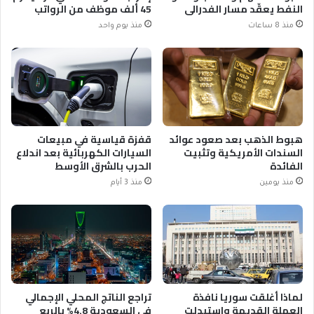
النفط يعقّد مسار الفدرالي
45 ألف موظف من الرواتب
منذ 8 ساعات
منذ يوم واحد
هبوط الذهب بعد صعود عوائد
قفزة قياسية في مبيعات
السندات الأمريكية وتثبيت
السيارات الكهربائية بعد اندلاع
الفائدة
الحرب بالشرق الأوسط
منذ يومين
منذ 3 أيام
لماذا أغلقت سوريا نافذة
تراجع الناتج المحلي الإجمالي
العملة القديمة واستبدلت
في السعودية 4.8% بالربع