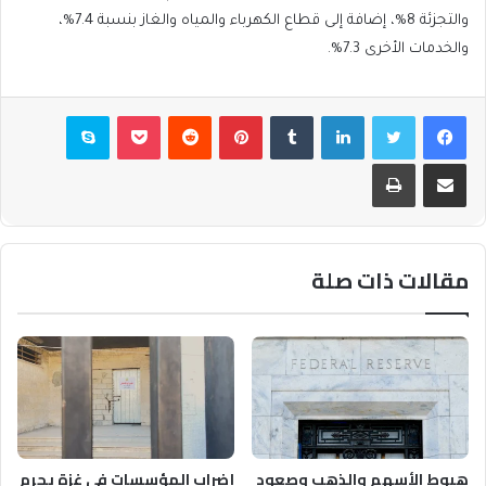
والتجزئة 8%، إضافة إلى قطاع الكهرباء والمياه والغاز بنسبة 7.4%،
والخدمات الأخرى 7.3%.
فيسبوك
تويتر
لينكدإن
بينتيريست
بوكيت
سكايب
مشاركة عبر البريد
طباعة
مقالات ذات صلة
هبوط الأسهم والذهب وصعود
إضراب المؤسسات في غزة يحرم