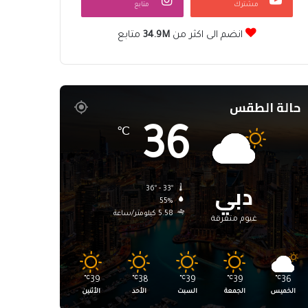
مشترك
متابع
انضم الى اكثر من
34.9M
متابع
حالة الطقس
36
℃
دبي
36º - 33º
55%
5.58 كيلومتر/ساعة
غيوم متفرقة
℃
39
℃
38
℃
39
℃
39
℃
36
الخميس
الجمعة
السبت
الأحد
الأثنين