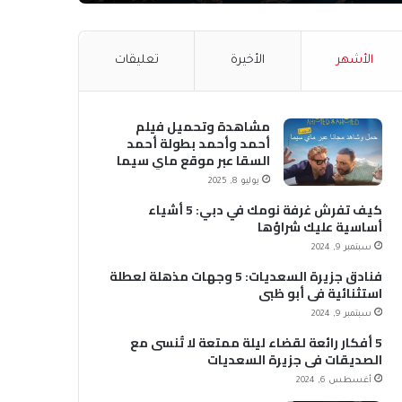
الأشهر
الأخيرة
تعليقات
مشاهدة وتحميل فيلم
أحمد وأحمد بطولة أحمد
السقا عبر موقع ماي سيما
MyCima (وي سيما WeCima)
يوليو 8, 2025
كيف تفرش غرفة نومك في دبي: 5 أشياء
أساسية عليك شراؤها
سبتمبر 9, 2024
فنادق جزيرة السعديات: 5 وجهات مذهلة لعطلة
استثنائية في أبو ظبي
سبتمبر 9, 2024
5 أفكار رائعة لقضاء ليلة ممتعة لا تُنسى مع
الصديقات في جزيرة السعديات
أغسطس 6, 2024