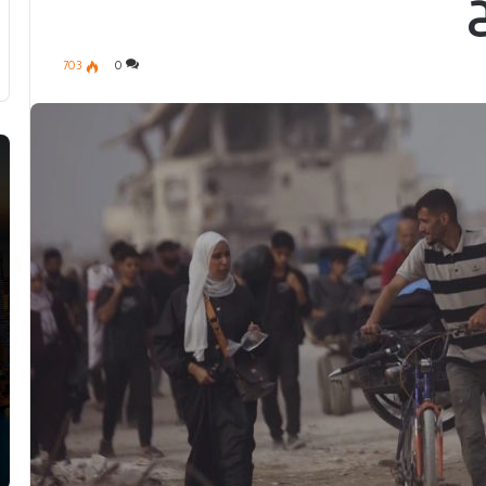
703
0