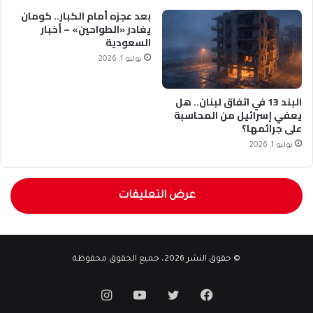
بعد عجزه أمام الكبار.. كومان
يغادر «الطواحين» – أخبار
السعودية
يوليو 1, 2026
البند 13 في اتفاق لبنان.. هل
يعفي إسرائيل من المحاسبة
على جرائمها؟
يوليو 1, 2026
عرض التعليقات
© حقوق النشر 2026، جميع الحقوق محفوظة
فيسبوك
تويتر
يوتيوب
انستقرام