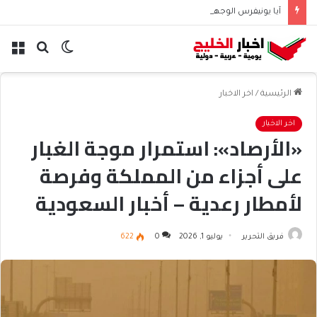
آيا يونيفرس الوجهة العائلية المثالية للترفيه والمغامرات
الوضع
بحث
الق
المظلم
عن
الرئيسية
/
اخر الاخبار
اخر الاخبار
«الأرصاد»: استمرار موجة الغبار
على أجزاء من المملكة وفرصة
لأمطار رعدية – أخبار السعودية
فريق التحرير
يوليو 1, 2026
0
622