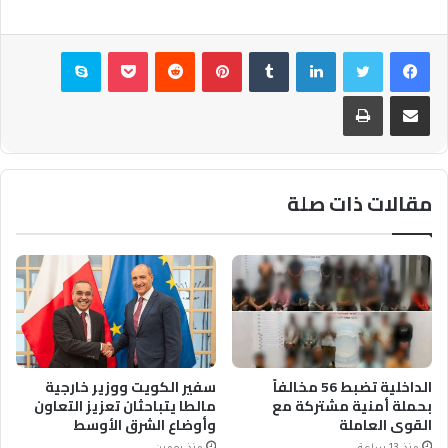
فيسبوك
تويتر
لينكدإن
بينتيريست
بوكيت
سكايب
مشاركة عبر البريد
طباعة
مقالات ذات صلة
الداخلية تضبط 56 مخالفاً
سفير الكويت ووزير خارجية
بحملة أمنية مشتركة مع
مالطا يتباحثان تعزيز التعاون
القوى العاملة
وأوضاع الشرق الأوسط