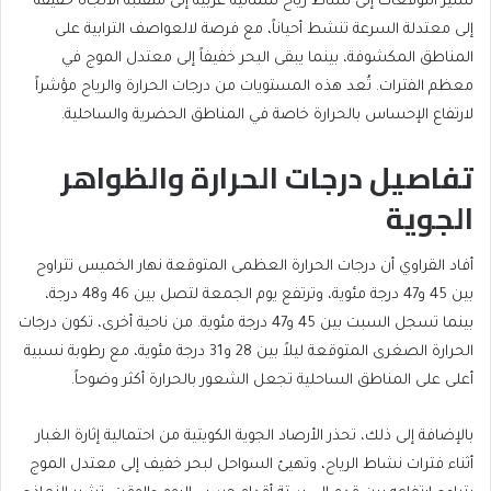
تشير التوقعات إلى نشاط رياح شمالية غربية إلى متقلبة الاتجاه خفيفة
إلى معتدلة السرعة تنشط أحياناً، مع فرصة لالعواصف الترابية على
المناطق المكشوفة، بينما يبقى البحر خفيفاً إلى معتدل الموج في
معظم الفترات. تُعد هذه المستويات من درجات الحرارة والرياح مؤشراً
لارتفاع الإحساس بالحرارة خاصة في المناطق الحضرية والساحلية.
تفاصيل درجات الحرارة والظواهر
الجوية
أفاد القراوي أن درجات الحرارة العظمى المتوقعة نهار الخميس تتراوح
بين 45 و47 درجة مئوية، وترتفع يوم الجمعة لتصل بين 46 و48 درجة،
بينما تسجل السبت بين 45 و47 درجة مئوية. من ناحية أخرى، تكون درجات
الحرارة الصغرى المتوقعة ليلاً بين 28 و31 درجة مئوية، مع رطوبة نسبية
أعلى على المناطق الساحلية تجعل الشعور بالحرارة أكثر وضوحاً.
بالإضافة إلى ذلك، تحذر الأرصاد الجوية الكويتية من احتمالية إثارة الغبار
أثناء فترات نشاط الرياح، وتهيئ السواحل لبحر خفيف إلى معتدل الموج