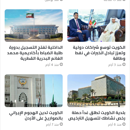
منذ 13 ساعة
منذ يومين
الكويت توسع شراكات دولية
الداخلية تفتح التسجيل بدورة
وتعزز تبادل الخبرات في نفط
طلبة الضباط بأكاديمية محمد
وطاقة
الغانم البحرية القطرية
منذ 3 أيام
منذ 4 أيام
بلدية الكويت تطلق غداً حملة
الكويت تدين الهجوم الإيراني
رخص نشاطك لتسهيل الترخيص
بالصواريخ على الأردن
منذ 6 أيام
منذ 7 أيام