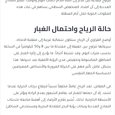
يتراوح ارتفاعه بين قدم إلى ستة أقدام حسب اليوم والوقت. تشير النماذج
العددية إلى أن امتداد المنخفض السطحي يساهم في ثبات هذه
المكونات الجوية خلال أيام العطلة.
حالة الرياح واحتمال الغبار
أوضح القراوي أن الرياح ستكون شمالية غربية إلى متقلبة الاتجاه،
سرعاتها تتراوح بين خفيفة إلى معتدلة ما بين 8 و50 كيلومتراً في الساعة
بحسب فترات اليوم، وقد تنشط أحياناً، ما يؤدي إلى إثارة الغبار على
المناطق المكشوفة وتخفيض مدى الرؤية الأفقية عند حدوثها. هذا
يشكل عامل تأثير مهم على الحركة المرورية والأشخاص المعرضين
لحساسية الجهاز التنفسي.
في المقابل، تعد الرياح عاملاً مخففاً نسبياً لارتفاع درجات الحرارة عندما
تشتد، إلا أن حملها للغبار قد يفاقم الشعور بعدم الراحة ويؤثر على
الأنشطة الخارجية. لذلك، تُشير تقارير الأرصاد إلى أهمية متابعة تحديثات
النماذج العددية وبيانات رؤية البحر للملاحة البحرية ومستخدمي الشاطئ.