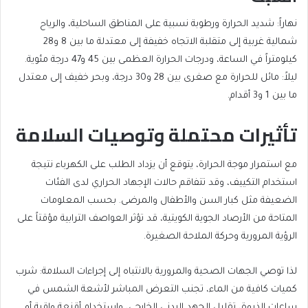
نهاراً: شديد الحرارة ورطوبة نسبية على المناطق الساحلية، والرياح
شمالية غربية إلى متقلبة الاتجاه خفيفة إلى معتدلة ما بين 8 و28
كيلومتراً في الساعة، ودرجات الحرارة العظمى بين 45 و47 درجة مئوية.
ليلاً: مائل للحرارة مع صغرى بين 28 و30 درجة، وبحر خفيف إلى معتدل
ما بين 1 و3 أقدام.
تأثيرات محتملة وتوصيات السلامة
مع استمرار موجة الحرارة، يتوقع أن يزداد الطلب على الكهرباء نتيجة
استخدام التكييف، وقد تتفاقم حالات الإجهاد الحراري لدى الفئات
الضعيفة مثل كبار السن والأطفال والمرضى. بحسب المعلومات
المتاحة من الأرصاد الجوية الكويتية، قد تؤثر العواصف الترابية مؤقتاً على
الرؤية المرورية وحركة الملاحة الصغيرة.
لذا توصي الجهات الصحية والمرورية بالانتباه إلى إجراءات السلامة: شرب
كميات كافية من الماء، تجنب التعرض المباشر لأشعة الشمس في
ساعات الذروة، تقليل الجهد البدني الخارجي، واستخدام أقنعة واقية أو