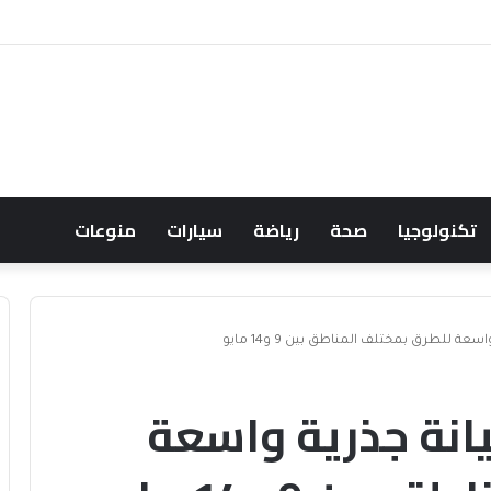
حالف البحري السعودي يعزز أمن الملاحة الإقليمية والدولية
تكنولوجيا
صحة
رياضة
سيارات
منوعات
ة للطرق بمختلف المناطق بين 9 و14 مايو
انة جذرية واسعة