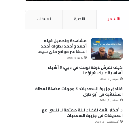
الأشهر
الأخيرة
تعليقات
مشاهدة وتحميل فيلم
أحمد وأحمد بطولة أحمد
السقا عبر موقع ماي سيما
MyCima (وي سيما WeCima)
يوليو 8, 2025
كيف تفرش غرفة نومك في دبي: 5 أشياء
أساسية عليك شراؤها
سبتمبر 9, 2024
فنادق جزيرة السعديات: 5 وجهات مذهلة لعطلة
استثنائية في أبو ظبي
سبتمبر 9, 2024
5 أفكار رائعة لقضاء ليلة ممتعة لا تُنسى مع
الصديقات في جزيرة السعديات
أغسطس 6, 2024