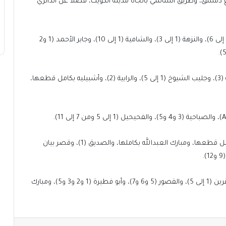
 دمشق، وطريق السالمي باتجاه مدينة الكويت، فضلا عن الدائري
وفي العاصمة، تمتد الأعمال إلى مناطق الدسمة (قطع 1 إلى 6)، والنزهة (1 إلى 3)، والشامية (1 إلى 10)، وجابر الأحمد (1 و2
أما في الفروانية، فتشمل: العارضية (6 و8 و10)، والعمرية (3)، وجليب الشيوخ (1 إلى 5)، والرابية (2)، وأشبيليه بكامل قطعها،
كما تشمل في حولي الجابرية (9 و10 و11)، والسالمية بكامل قطعها، ومبارك العبدالله بكاملها، والصديق (1)، وقصر بيان
وفي مبارك الكبير، تشمل الأعمال: المسايل (1 إلى 5)، والقرين (1 إلى 5)، والقصور (5 و6 و7)، وأبو فطيرة (1 و2 و3 و5)، ومبارك