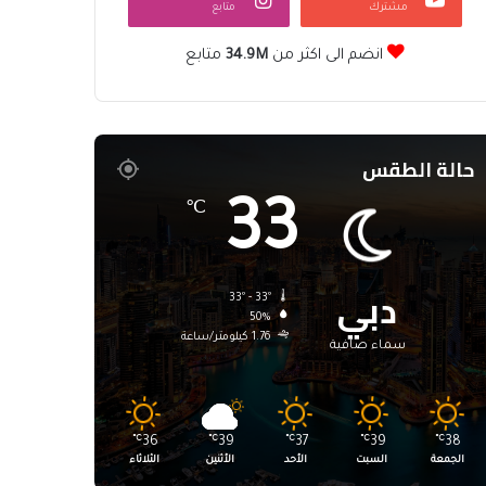
مشترك
متابع
انضم الى اكثر من
34.9M
متابع
حالة الطقس
33
℃
دبي
33º - 33º
50%
1.76 كيلومتر/ساعة
سماء صافية
℃
36
℃
39
℃
37
℃
39
℃
38
الجمعة
السبت
الأحد
الأثنين
الثلاثاء