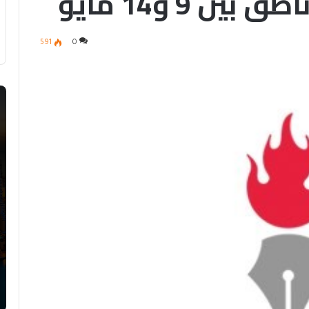
 9 و14 مايو
591
0