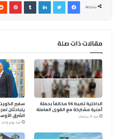
فيسبوك
تويتر
لينكدإن
بينتير
شاركها
مقالات ذات صلة
الداخلية تضبط 56 مخالفاً بحملة
سفير الكويت 
أمنية مشتركة مع القوى العاملة
يتباحثان تعزي
الشرق الأوس
منذ 9 ساعات
منذ يوم واحد