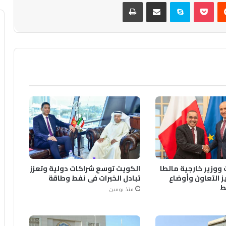
يست
بوكيت
سكايب
مشاركة عبر البريد
طباعة
ووزير خارجية مالطا
الكويت توسع شراكات دولية وتعزز
ز التعاون وأوضاع
تبادل الخبرات في نفط وطاقة
ط
منذ يومين