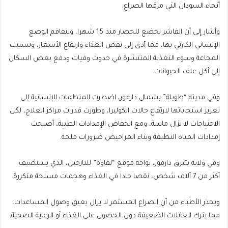
أنحاء السودان التي مزقها الصراع.
وأشار إلى أن الفاشر تخضع للحصار منذ 15 شهرا، ويتفاقم الوضع
الإنساني الكارثي بها، مما أدى إلى نقص الغذاء وارتفاع الأسعار، وتسببت
المجاعة وسوء التغذية المنتشرة في حدوث وفيات ودفع بعض السكان
إلى أكل علف الحيوانات.
وفي مدينة “طويلة” بشمال دارفور، اضطرت المنظمات الإنسانية إلى
تعزيز استجاباتها لارتفاع حالات الكوليرا، وطورت قدرات مراكز العلاج، لكن
الاحتياجات لا تزال ماسة، ومع انخفاض الإمدادات الطبية، أصبحت
إمدادات المياه النظيفة وبناء المراحيض ضرورات ملحة.
وفي ولاية شرق دارفور، يواجه موقع “لقاوة” للنازحين، الذي يستضيف
أكثر من 7 آلاف شخص، نقصا حادا في الغذاء وهجمات مسلحة متكررة.
ويحذر الأطباء من أن الصراع المستمر لا يزال يعيق وصول المساعدات،
مما يترك العائلات الضعيفة دون الحصول على الغذاء أو الرعاية الصحية.