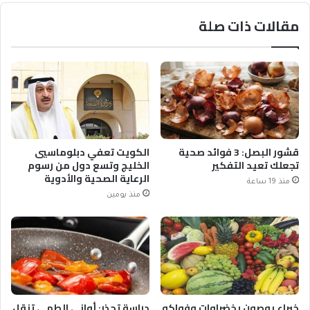
مقالات ذات صلة
قشور البصل: 3 فوائد صحية
الكويت تعفي دبلوماسيي
تجعلك تعيد التفكير
الخليج وتسع دول من رسوم
الرعاية الصحية والأدوية
منذ 19 ساعة
منذ يومين
خبراء يوصون بخضراوات وفواكه
دراسة تحذر: أواني الطهي تنقل