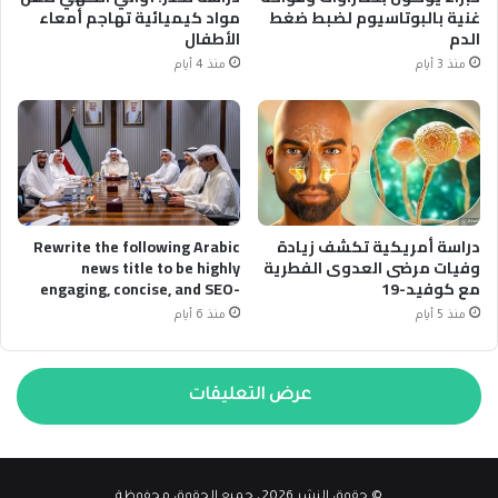
غنية بالبوتاسيوم لضبط ضغط
مواد كيميائية تهاجم أمعاء
الدم
الأطفال
منذ 3 أيام
منذ 4 أيام
دراسة أمريكية تكشف زيادة
Rewrite the following Arabic
وفيات مرضى العدوى الفطرية
news title to be highly
مع كوفيد-19
engaging, concise, and SEO-
optimized. Original Title:
منذ 5 أيام
منذ 6 أيام
رئيس الوزراء الكويتي يبحث
مستجدات مشروع مستشفيات
الضمان الصحي وتطوير
منظومة التأمين الصحي
عرض التعليقات
OUTPUT RULES (STRICT): *
Language: Arabic only. *
Output ONLY the plain text of
the new title. * NO quotation
© حقوق النشر 2026، جميع الحقوق محفوظة