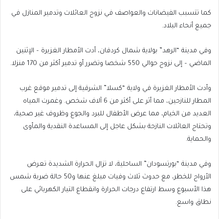
كما تتسبب الفيضانات والعواصف في نزوح العائلات وتدمير المنازل في
جميع أنحاء البلاد.
وفي مدينة “الرهد” بولاية شمال كردفان، أدت الأمطار الغزيرة – الإثنين
الماضي – إلى نزوح حوالي 550 شخصا وتضرر أو تدمير أكثر من 170 منزلا.
وأدت الأمطار الغزيرة في ولاية “كسلا” الشرقية إلى تدمير موقع غرب
المطار للنازحين، مما أثر على أكثر من 6 آلاف شخص. وغمرت المياه
العديد من الخيام، مما عرض الأطفال للبرد والجوع وظروف غير صحية،
وتحتاج العائلات النازحة بشكل عاجل إلى المساعدة النقدية والمأوى
والحماية.
وفي مدينة “بورتسودان” الساحلية، لا تزال الحرارة الشديدة تعرض
الأرواح للخطر، مع حدوث ثلاث وفيات مبلغ عنها و50 حالة ضربة شمس
هذا الأسبوع وسط ارتفاع درجات الحرارة وانقطاع التيار الكهربائي على
نطاق واسع.