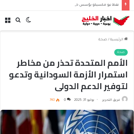
نفط نيو مكسيكو يؤسس صندوق 75 مليار دولار ويشعل جدل الإنفاق
الوضع
بحث
الق
المظلم
عن
الرئيسية
/
صحة
صحة
الأمم المتحدة تحذر من مخاطر
استمرار الأزمة السودانية وتدعو
لتوفير الدعم الدولي
فريق التحرير
يوليو 31, 2025
0
740