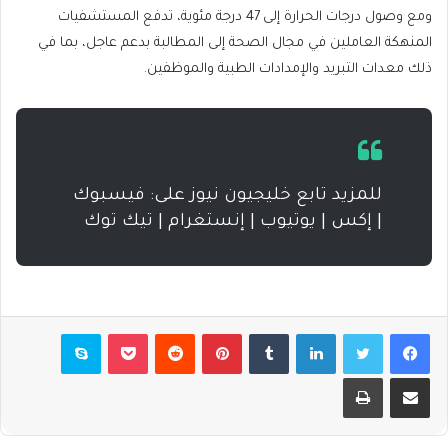
ومع وصول درجات الحرارة إلى 47 درجة مئوية، تدفع المستشفيات
المنهكة العاملين في مجال الصحة إلى المطالبة بدعم عاجل، بما في
ذلك معدات التبريد والإمدادات الطبية والموظفين.
للمزيد تابع خليجيون نيوز على: فيسبوك
| إكس | يوتيوب | إنستغرام | تيك توك
فيسبوك
تويتر
لينكدإن
بينتيريست
بوكيت
سكايب
مشاركة عبر البريد
طباعة