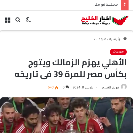
محكمة نيو مكسيكو تغرم ميتا نصف مليار دولار بسبب الأطفال
الوضع
بحث
الق
المظلم
عن
الرئيسية
/
منوعات
منوعات
الأهلي يهزم الزمالك ويتوج
بكأس مصر للمرة 39 في تاريخه
فريق التحرير
مارس 8, 2024
0
643