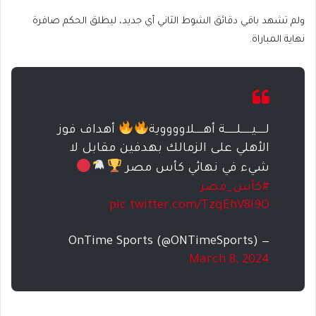
ولم تشهد باقي دقائق الشوط الثاني أي جديد، ليطلق الحكم صافرة
نهاية المباراة.
لــــيـــــلـــــة أهــــلاووووية
أهداف فوز
الأهلي على الزمالك بهدفين مقابل لا
شيء في نهائي كأس مصر
#كأس_مصر
pic.twitter.com/TzqEhV8I9O
— OnTime Sports (@ONTimeSports)
March 8, 2024