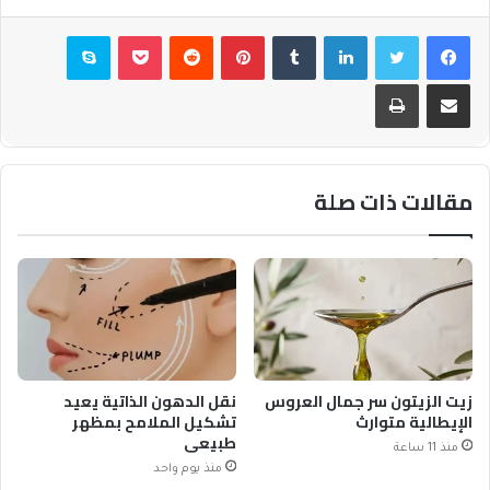
فيسبوك
تويتر
لينكدإن
بينتيريست
بوكيت
سكايب
مشاركة عبر البريد
طباعة
مقالات ذات صلة
زيت الزيتون سر جمال العروس
نقل الدهون الذاتية يعيد
الإيطالية متوارث
تشكيل الملامح بمظهر
طبيعي
منذ 11 ساعة
منذ يوم واحد