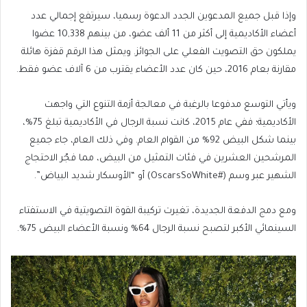
وإذا قبل جميع المدعوين الجدد الدعوة رسميا، سيرتفع إجمالي عدد
list
2
أعضاء الأكاديمية إلى أكثر من 11 ألف عضو، من بينهم 10,338 عضوا
items
يملكون حق التصويت الفعلي على الجوائز. ويمثل هذا الرقم قفزة هائلة
مقارنة بعام 2016، حين كان عدد الأعضاء يقترب من 6 آلاف عضو فقط.
ويأتي التوسع مدفوعا بالرغبة في معالجة أزمة التنوع التي واجهت
الأكاديمية؛ ففي عام 2015، كانت نسبة الرجال في الأكاديمية تبلغ 75%،
بينما شكل البيض 92% من القوام العام. وفي ذلك العام، جاء جميع
المرشحين العشرين في فئات التمثيل من البيض، مما فجّر الاحتجاج
الشهير عبر وسم (#OscarsSoWhite) أو “الأوسكار شديد البياض”.
ومع دمج الدفعة الجديدة، تغيرت تركيبة القوة التصويتية في الاستفتاء
السينمائي الأكبر لتصبح نسبة الرجال 64% ونسبة الأعضاء البيض 75%.