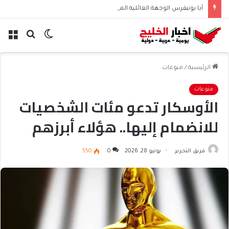
آيا يونيفرس الوجهة العائلية المثالية للترفيه والمغامرات
الوضع
بحث
الق
المظلم
عن
الرئيسية
/
منوعات
منوعات
الأوسكار تدعو مئات الشخصيات
للانضمام إليها.. هؤلاء أبرزهم
فريق التحرير
يونيو 28, 2026
0
550