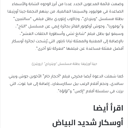
وضمت قائمة المدعوين الجدد عددا من أبرز الوجوه الشابة والأسماء
الصاعدة في هوليوود والسينما العالمية، من بينهم النجمة جينا أورتيغا
بطلة مسلسل “وينزداي”، وجاكوب إيلوردي بطل فيلمي “سالتبيرن”
و”يوفوريا”، وجوش أوكونور الفائز بجائزة إيمي عن مسلسل “التاج”،
وسيمو ليو بطل فيلم “شانغ تشي وأسطورة الحلقات العشر”،
بالإضافة إلى المغنية والممثلة تيانا تايلور، التي رُشحت لجائزة أوسكار
أفضل ممثلة مساعدة عن فيلمها “معركة تلو أخرى”.
جينا أورتيغا بطلة مسلسل “وينزداي” (رويترز)
كما شملت الدعوة أيضا مخرجي فيلم “أحجار خام” الأخوين جوش وبيني
سافدي، ونجم أفلام الرعب بيل سكارسغارد، إضافة إلى ميا غوث، التي
برزت في سلسلة أفلام “إكس” و”لؤلؤة”.
اقرأ أيضا
أوسكار شديد البياض
end
list
of
of