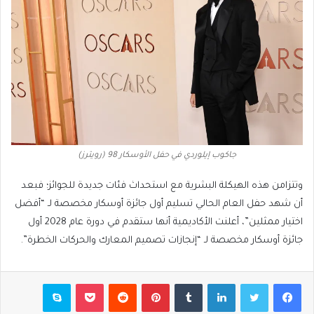
جاكوب إيلوردي في حفل الأوسكار 98 (رويترز)
وتتزامن هذه الهيكلة البشرية مع استحداث فئات جديدة للجوائز؛ فبعد
أن شهد حفل العام الحالي تسليم أول جائزة أوسكار مخصصة لـ “أفضل
اختيار ممثلين”، أعلنت الأكاديمية أنها ستقدم في دورة عام 2028 أول
جائزة أوسكار مخصصة لـ “إنجازات تصميم المعارك والحركات الخطرة”.
فيسبوك
تويتر
لينكدإن
بينتيريست
بوكيت
سكايب
مشاركة عبر البريد
طباعة