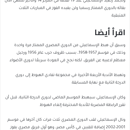
وتجمد رصيد الإسماعيلي عند 19 نقطة في المركز 14 والأخير لتنتهي آمال
بقائه بالدوري الممتاز رسميا ولن يفيده الفوز في المباريات الثلاث
المتبقية.
اقرأ أيضا
end
list
وسبق أن هبط الإسماعيلي من الدوري المصري الممتاز مرة واحدة
of
of
وذلك في موسم 1957-1958، بسبب ظروف حرب عام 1956 ورحيل
list
2
معظم لاعبيه عن الفريق، لكنه نجح في العودة سريعًا لدوري الأضواء.
items
وتهبط الأندية الأربعة الأخيرة في مجموعة تفادي الهبوط إلى دوري
الدرجة الثانية مع نهاية المسابقة.
وكان الإسماعيلي سيهبط الموسم الماضي لدوري الدرجة الثانية، قبل أن
تقرر الرابطة المصرية للأندية المحترفة إلغاء الهبوط.
ونال الإسماعيلي لقب الدوري المصري ثلاث مرات كان آخرها في موسم
2001-2002 إضافة للقبين في كأس مصر، وهو أول فريق مصري يفوز