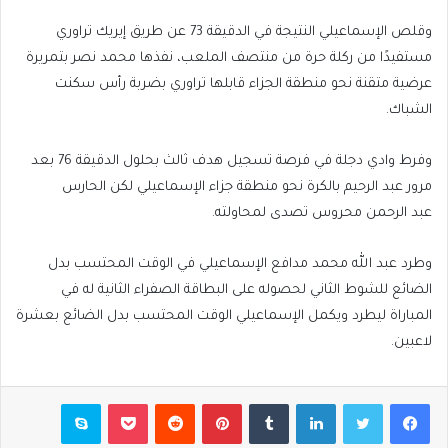
وقلص الإسماعيلي النتيجة في الدقيقة 73 عن طريق إيريك تراوري
مستفيدًا من ركلة حرة من منتصف الملعب، نفذها محمد نصر بتمريرة
عرضية متقنة نحو منطقة الجزاء قابلها تراوري بضربة رأس سكنت
الشباك.
وفرط وادي دجلة في فرصة تسجيل هدف ثالث بحلول الدقيقة 76 بعد
مرور عبد الرحيم بالكرة نحو منطقة جزاء الإسماعيلي لكن الحارس
عبد الرحمن محروس تصدى لمحاولته.
وطرد عبد الله محمد مدافع الإسماعيلي في الوقت المحتسب بدل
الضائع للشوط الثاني لحصوله على البطاقة الصفراء الثانية له في
المباراة ليطرد ويكمل الإسماعيلي الوقت المحتسب بدل الضائع بعشرة
لاعبين.
فيسبوك
تويتر
لينكدإن
بينتيريست
بوكيت
سكايب
مشاركة عبر البريد
طباعة