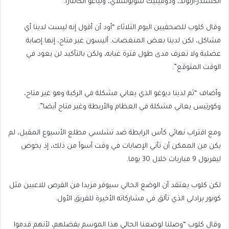
ألكسندر-أرنولد، ودومينيك سوبوسلاي، وتياغو ألكانتارا.
وقال كلوب للصحفيين اليوم الثلاثاء “أود أن أقول إنه ليست لدينا أي
مشاكل، لكن لدينا بعض المنغصات. أليسون غير متاح، إنها إصابة
عضلية ولا نعرف مدى طول فترة غيابه، ولكن بالتأكيد لن يعود في
الوقت المتوقع”.
وأضاف “ثم لدينا ديوغو الذي يعاني مشكلة في الركبة وهو غير متاح،
وكورتيس يعاني مشكلة في العظام والأربطة وغير متاح أيضا”.
ومع اقتراب نهائي كأس الرابطة ضد تشلسي مطلع الأسبوع المقبل، لم
يكن من الممكن أن تأتي الإصابات في وقت أسوأ من ذلك، إذ يخوض
ليفربول 9 مباريات خلال 30 يوما.
لكن كلوب يعتقد أن الوضع الحالي سيوفر مزيدا من الفرص للاعبين مثل
كونور برادلي الذي تألق في مشاركاته الأخيرة للفريق الأول.
وقال كلوب “وصلنا لوضعنا الحالي هذا الموسم بفضلهم، لأنهم قدموا