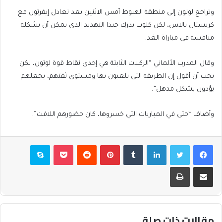
وتراجع لوتون إلى منطقة الهبوط أمس الاثنين بعد تعادل إيفرتون مع
كريستال بالاس، لكن كلوب يدرك جيدا التهديد الذي يمكن أن يشكله
منافسه في مباراة الغد.
وقال المدرب الألماني “الركلات الثابتة هي إحدى نقاط قوة لوتون، لكن
يجب أن أقول إن الطريقة التي يلعبون بها ومستوى ثقتهم، يجعلهم
يؤدون بشكل مذهل”.
وأضاف “حتى في المباريات التي خسروها، كان حضورهم اللافت”.
فيسبوك
تويتر
لينكدإن
بينتيريست
بوكيت
سكايب
مشاركة عبر البريد
طباعة
مقالات ذات صلة