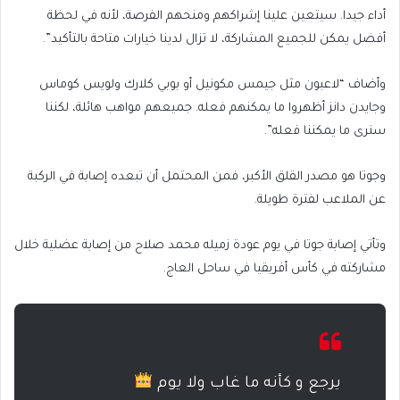
أداء جيدا. سيتعين علينا إشراكهم ومنحهم الفرصة، لأنه في لحظة
أفضل يمكن للجميع المشاركة، لا تزال لدينا خيارات متاحة بالتأكيد”.
وأضاف “لاعبون مثل جيمس مكونيل أو بوبي كلارك ولويس كوماس
وجايدن دانز أظهروا ما يمكنهم فعله. جميعهم مواهب هائلة، لكننا
سنرى ما يمكننا فعله”.
وجوتا هو مصدر القلق الأكبر، فمن المحتمل أن تبعده إصابة في الركبة
عن الملاعب لفترة طويلة.
وتأتي إصابة جوتا في يوم عودة زميله محمد صلاح من إصابة عضلية خلال
مشاركته في كأس أفريقيا في ساحل العاج.
يرجع و كأنه ما غاب ولا يوم