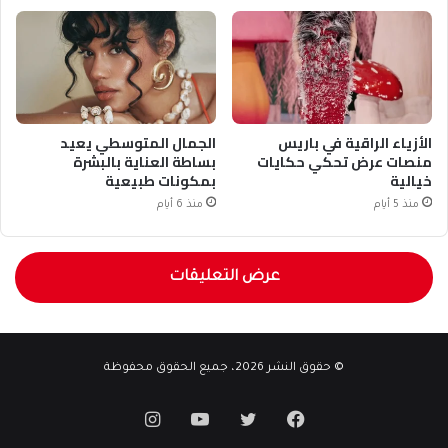
الأزياء الراقية في باريس
الجمال المتوسطي يعيد
منصات عرض تحكي حكايات
بساطة العناية بالبشرة
خيالية
بمكونات طبيعية
منذ 5 أيام
منذ 6 أيام
عرض التعليقات
© حقوق النشر 2026، جميع الحقوق محفوظة
فيسبوك
تويتر
يوتيوب
انستقرام