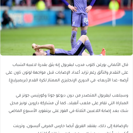
قال الألماني يورغن كلوب مدرب ليفربول إنه يثق بقدرة لاعبيه الشباب
على التقدم والتألق رغم تزايد أعداد الإصابات قبل مواجهة لوتون تاون على
أرضه -غدا الأربعاء- في الدوري الإنجليزي الممتاز لكرة القدم (بريميرليغ).
وسيلعب ليفربول المتصدر من دون ديوغو جوتا وكورتيس جونز في
المباراة التي تقام على ملعب أنفيلد، كما أن مشاركة داروين نونيز محل
شك بعد إصابة اللاعبين الثلاثة في الفوز على برنتفورد الأسبوع الماضي.
بالإضافة إلى ذلك، يفتقد الفريق أيضا حارس المرمى أليسون، وترينت