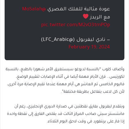
عودة مثالية للملك المصري
@MoSalah
مع الريدز
pic.twitter.com/M2vO3tmPOp
— نادي ليفربول (@LFC_Arabic)
February 19, 2024
وأضاف كلوب “بالنسبة لديوغو سيستغرق الأمر شهورا بالطبع، بالنسبة
لكورتيس… فإن الأيام مهمة أيضا في أثناء الإصابات لتقييم الوضع،
فاليوم الخامس ثم العاشر هي أيام مهمة عندما تقيم الإصابة مرة أخرى،
لأن كل لاعب يتفاعل بطريقة مختلفة”.
ويتقدم ليفربول بفارق نقطتين في صدارة الدوري الإنجليزي، رغم أن
مانشستر سيتي صاحب المركز الثالث قد يقلص الفارق إلى نقطة واحدة
إذا فاز على برنتفورد في وقت لاحق اليوم الثلاثاء.