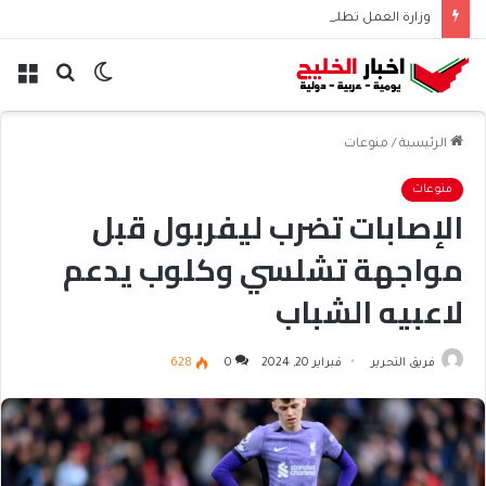
وزارة العمل تطلق منصة العمل الموسمي في ظفار وتحتفي بالتميز والريادة
الوضع
بحث
الق
المظلم
عن
الرئيسية
/
منوعات
منوعات
الإصابات تضرب ليفربول قبل
مواجهة تشلسي وكلوب يدعم
لاعبيه الشباب
فريق التحرير
فبراير 20, 2024
0
628