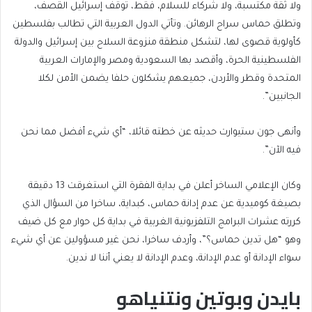
ولا ثقة مكتسبة، ولا شركاء للسلام، فقط، توقف إسرائيل القصف،
وتطلق حماس سراح الرهائن. وتأتي الدول العربية التي تطالب بفلسطين
كأولوية قصوى لها، لتشكل منطقة منزوعة السلاح بين إسرائيل والدولة
الفلسطينية الحرة، وأقصد بها السعودية ومصر والإمارات العربية
المتحدة وقطر والأردن، جميعهم يشكلون حلفا يضمن الأمن لكلا
الجانبين”.
وأنهى جون ستيوارت حديثه عن خطته قائلا، “أي شيء أفضل مما نحن
فيه الآن”.
وكان الإعلامي الساخر أعلن في بداية الفقرة التي استغرقت 13 دقيقة
بصيغة كوميدية عن عدم إدانة حماس، كبداية، ساخرا من السؤال الذي
كررته عشرات البرامج التلفزيونية الغربية في بداية كل حوار مع كل ضيف
وهو “هل تدين حماس؟”، وأردف ساخرا، نحن غير مسؤولين عن أي شيء
سواء الإدانة أو عدم الإدانة، وعدم الإدانة لا يعني أننا لا ندين.
بايدن وبوتين ونتنياهو