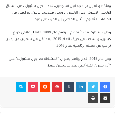
ومنذ عودته إلى برنامجه قبل أسبوعين، تحدث جون ستيوارت عن السباق
الرئاسي الأميركي وعن الرئيس الروسي فلاديمير بوتين، ثم انتقل في
الحلقة الثالثة يوم الاثنين الماضي إلى الحرب على غزة.
وكان ستيوارت قد بدأ تقديم البرنامج عام 1999، خلفا للإعلامي كريغ
كيلبرن، وانسحب في خريف العام 2015، بعد أقل من شهرين من إعلان
ترامب عن حملته الرئاسية لعام 2016.
وفي عام 2015، قدم برنامج بعنوان “المشكلة مع جون ستيوارت” على
“آبل بلس”، لكنه ألغي بعد موسمين فقط.
فيسبوك
تويتر
لينكدإن
بينتيريست
بوكيت
سكايب
مشاركة عبر البريد
طباعة