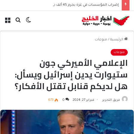
إضراب المؤسسات في غزة يحرم 45 ألف موظف من الرواتب
الوضع
بحث
الق
المظلم
عن
الرئيسية
/
منوعات
منوعات
الإعلامي الأميركي جون
ستيوارت يدين إسرائيل ويسأل:
هل لديكم قنابل تقتل الأفكار؟
فريق التحرير
فبراير 27, 2024
0
673