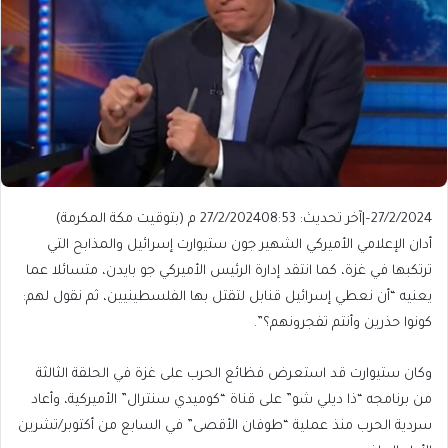
27/2/2024
–
|
آخر تحديث: 27/2/2024
08:53 م (بتوقيت مكة المكرمة)
أدان الإعلامي الأميركي الشهير جون ستيوارت إسرائيل والمذابح التي
ترتكبها في غزة، كما انتقد إدارة الرئيس الأميركي جو بايدن، متسائلا عما
يعنيه “أن نعطي إسرائيل قنابل لتقتل بها الفلسطينيين، ثم نقول لهم:
كونوا حذرين وأنتم تفجرونهم؟”.
وكان ستيوارت قد استعرض فظائع الحرب على غزة في الحلقة الثالثة
من برنامجه “ذا ديلي شو” على قناة “كوميدي سنترال” الأميركية، وأعاد
سردية الحرب منذ عملية “طوفان الأقصى” في السابع من أكتوبر/تشرين