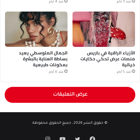
منذ 3 أيام
منذ 4 أيام
الأزياء الراقية في باريس
الجمال المتوسطي يعيد
منصات عرض تحكي حكايات
بساطة العناية بالبشرة
خيالية
بمكونات طبيعية
منذ 5 أيام
منذ 6 أيام
عرض التعليقات
© حقوق النشر 2026، جميع الحقوق محفوظة
فيسبوك
تويتر
يوتيوب
انستقرام