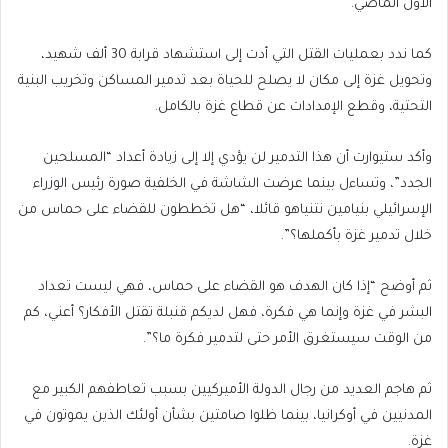
الأول الماضي.
كما ندد بعمليات القتل التي أدت إلى استشهاد قرابة 30 ألف شهيد،
وتحويل غزة إلى مكان لا يصلح للحياة بعد تدمير المساكن وتخريب البنية
التحتية، وقطع الإمدادات عن قطاع غزة بالكامل.
وأكد ستيوارت أن هذا التدمير لن يؤدي إلا إلى زيادة أعداد “المسلحين
الجدد”، وتساءل بينما عرضت الشاشة في الخلفية صورة رئيس الوزراء
الإسرائيلي بنيامين نتنياهو قائلا، “هل تخططون للقضاء على حماس من
خلال تدمير غزة بأكملها؟”.
ثم أوضح “إذا كان الهدف هو القضاء على حماس، فهي ليست تعداد
البشر في غزة وإنما هي فكرة، فهل لديكم قنبلة تقتل الأفكار؟ أعني، كم
من الوقت سيستغرق الأمر حتى لتدمير فكرة ما؟”.
ثم هاجم العديد من رجال الدولة الأميركيين بسبب تعاطفهم الكبير مع
المدنيين في أوكرانيا، بينما ظلوا صامتين بشأن أولئك الذين يموتون في
غزة.