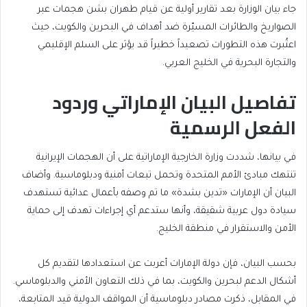
جاء بيان الوزارة بعد تقارير أولية عن قيام طهران بشن هجمات عبر
الصواريخ والطائرات المسيّرة ضد أهداف في البحرين والكويت، حيث
اعتُبرت هذه التطورات تصعيداً خطيراً قد يؤثر على السلم الإقليمي
والتجارة البحرية في الخليج العربي.
تفاصيل البيان الإماراتي وردود
الفعل الرسمية
في بيانها، شددت وزارة الخارجية الإماراتية على أن الهجمات الإيرانية
تنتهك مبادئ الأمم المتحدة وتحمل تبعات أمنية ودبلوماسية. وأضاف
البيان أن الإمارات «تدين بشدة» ما تم وصفه بأعمال عدائية تستهدف
سيادة دول عربية شقيقة، وأنها ستدعم أي إجراءات تهدف إلى حماية
الأمن والاستقرار في منطقة الخليج.
بحسب البيان، فإن دولة الإمارات أعربت عن استعدادها لتقديم كل
أشكال الدعم لبحرين والكويت، بما في ذلك التعاون الأمني والدبلوماسي.
في المقابل، ذكرت مصادر دبلوماسية أن المواقف الدولية قيد المتابعة،