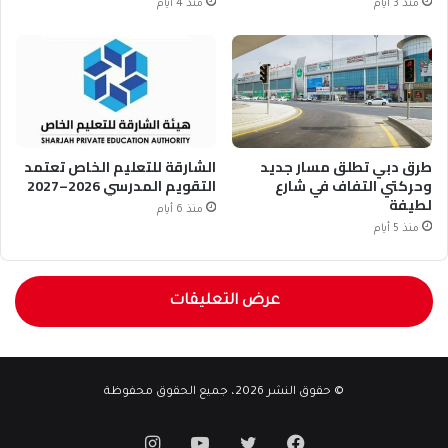
منذ 3 أيام
منذ 4 أيام
طرق دبي تطلق مسار جديد
الشارقة للتعليم الخاص تعتمد
وحركتي التفاف في شارع
التقويم المدرسي 2026–2027
لطيفة
منذ 6 أيام
منذ 5 أيام
عرض التعليقات
© حقوق النشر 2026، جميع الحقوق محفوظة
فيسبوك
تويتر
يوتيوب
انستقرام