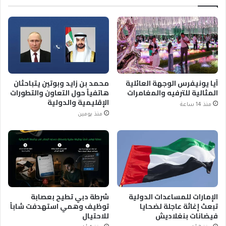
آيا يونيفرس الوجهة العائلية
محمد بن زايد وبوتين يتباحثان
المثالية للترفيه والمغامرات
هاتفياً حول التعاون والتطورات
الإقليمية والدولية
منذ 14 ساعة
منذ يومين
الإمارات للمساعدات الدولية
شرطة دبي تطيح بعصابة
تبعث إغاثة عاجلة لضحايا
توظيف وهمي استهدفت شاباً
فيضانات بنغلاديش
للاحتيال