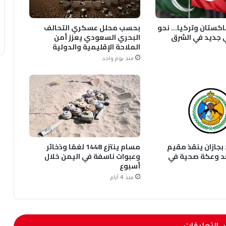
اكستان وتركيا… نحو
بحسب محلل عسكري التحالف
 جديد في الشرق
البحري السعودي يعزز أمن
الملاحة الإقليمية والدولية
منذ يوم واحد
بجازان ينقذ مقيم
مسام ينتزع 1448 لغمًا وذخائر
د وعكة صحية في
وعبوات ناسفة في اليمن خلال
أسبوع
منذ 4 أيام