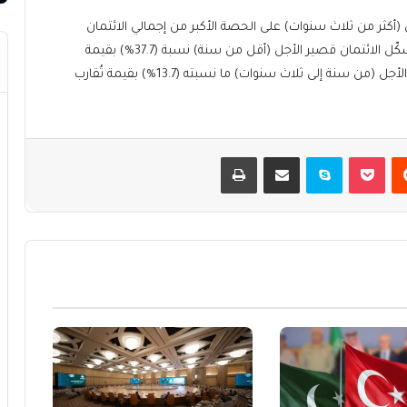
أكثر من ثلاث سنوات) على الحصة الأكبر من إجمالي الائتمان
بنسبة (48.6%)، بقيمة بلغت (1.622) تريليون ريال، فيما شكّل الائتمان قصير الأجل (أقل من سنة) نسبة (37.7%) بقيمة
بلغت (1.257) تريليون ريال، في حين بلغ الائتمان متوسط الأجل (من سنة إلى ثلاث سنوات) ما نسبته (13.7%) بقيمة تُقارب
يست
بوكيت
سكايب
مشاركة عبر البريد
طباعة