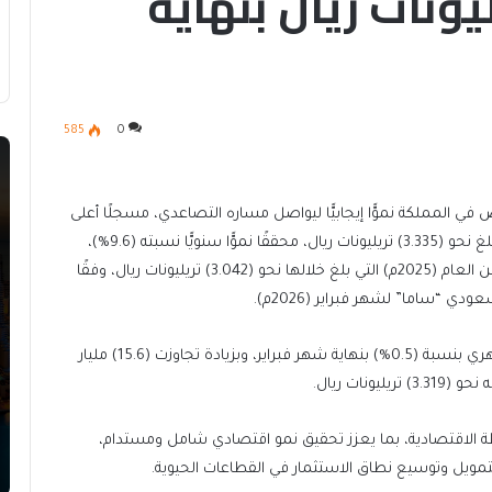
ه بـ3.3 تريليونات ريال بنهاية
585
0
ي المملكة نموًّا إيجابيًّا ليواصل مساره التصاعدي، مسجلًا أعلى
مستوياته بنهاية شهر فبراير من العام (2026م)، بإجمالي بلغ نحو (3.335) تريليونات ريال، محققًا نموًّا سنويًّا نسبته (9.6%)،
وبزيادة تجاوزت (291.9) مليار ريال مقارنة بالفترة المماثلة من العام (2025م) التي بلغ خلالها نحو (3.042) تريليونات ريال، وفقًا
 “ساما” لشهر فبراير (2026م).
وأظهرت البيانات ارتفاع الائتمان المصرفي على أساس شهري بنسبة (0.5%) بنهاية شهر فبراير، وبزيادة تجاوزت (15.6) مليار
نات ريال.
طة الاقتصادية، بما يعزز تحقيق نمو اقتصادي شامل ومستدام،