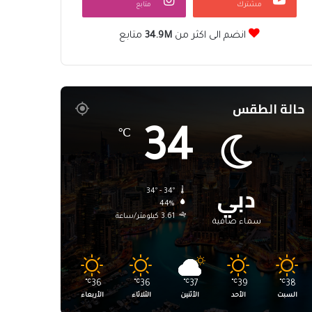
مشترك
متابع
انضم الى اكثر من
34.9M
متابع
حالة الطقس
34
℃
دبي
34º - 34º
44%
3.61 كيلومتر/ساعة
سماء صافية
℃
36
℃
36
℃
37
℃
39
℃
38
السبت
الأحد
الأثنين
الثلاثاء
الأربعاء