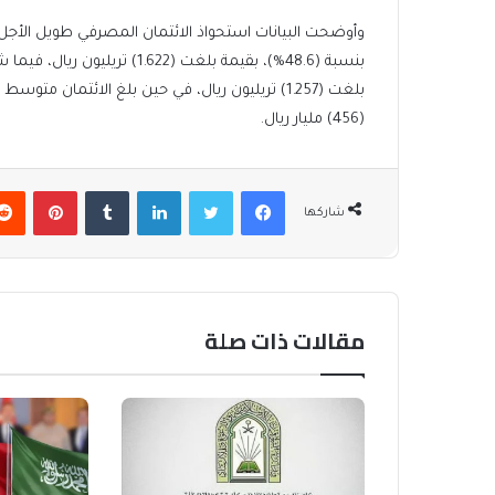
وأوضحت البيانات استحواذ الائتمان المصرفي طويل الأجل (
(456) مليار ريال.
فيسبوك
تويتر
لينكدإن
بينتير
شاركها
مقالات ذات صلة