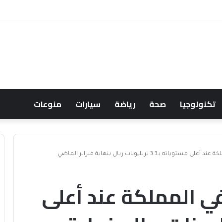
 حسابها الرسمي على تيك توك للمحتوى الديني
تكنولوجيا
صحة
رياضة
سيارات
منوعات
بـ3.3 تريليونات ريال بنهاية فبراير الماضي
ي المملكة عند أعلى