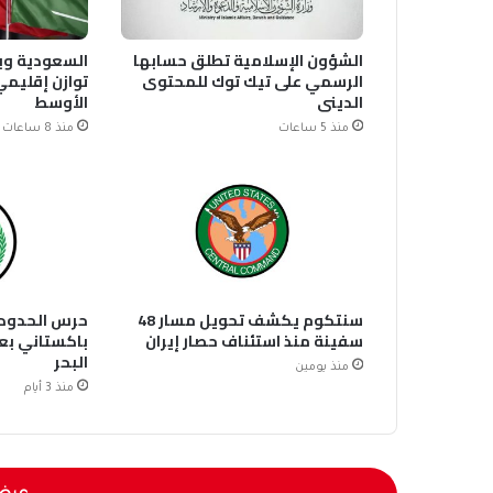
الشؤون الإسلامية تطلق حسابها
السعودية وب
الرسمي على تيك توك للمحتوى
توازن إقليمي
الديني
الأوسط
منذ 5 ساعات
منذ 8 ساعات
سنتكوم يكشف تحويل مسار 48
حرس الحدود 
سفينة منذ استئناف حصار إيران
باكستاني بع
البحر
منذ يومين
منذ 3 أيام