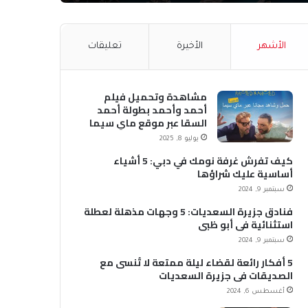
الأشهر
الأخيرة
تعليقات
مشاهدة وتحميل فيلم
أحمد وأحمد بطولة أحمد
السقا عبر موقع ماي سيما
MyCima (وي سيما WeCima)
يوليو 8, 2025
كيف تفرش غرفة نومك في دبي: 5 أشياء
أساسية عليك شراؤها
سبتمبر 9, 2024
فنادق جزيرة السعديات: 5 وجهات مذهلة لعطلة
استثنائية في أبو ظبي
سبتمبر 9, 2024
5 أفكار رائعة لقضاء ليلة ممتعة لا تُنسى مع
الصديقات في جزيرة السعديات
أغسطس 6, 2024