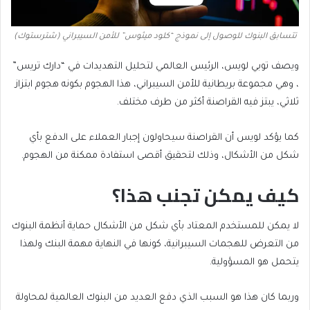
تتسابق البنوك للوصول إلى نموذج “كلود ميثوس” للأمن السيبراني (شترستوك)
ويصف توبي لويس، الرئيس العالمي لتحليل التهديدات في “دارك تريس”
، وهي مجموعة بريطانية للأمن السيبراني، هذا الهجوم بكونه هجوم ابتزاز
ثلاثي، يبتز فيه القراصنة أكثر من طرف مختلف.
كما يؤكد لويس أن القراصنة سيحاولون إجبار العملاء على الدفع بأي
شكل من الأشكال، وذلك لتحقيق أقصى استفادة ممكنة من الهجوم.
كيف يمكن تجنب هذا؟
لا يمكن للمستخدم المعتاد بأي شكل من الأشكال حماية أنظمة البنوك
من التعرض للهجمات السيبرانية، كونها في النهاية مهمة البنك ولهذا
يتحمل هو المسؤولية.
وربما كان هذا هو السبب الذي دفع العديد من البنوك العالمية لمحاولة