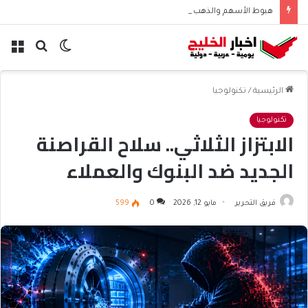
هبوط الأسهم والذهب وصعود النفط يعقّد مسار الفدرالي
الوضع
بحث
الق
المظلم
عن
الرئيسية
/
تكنولوجيا
تكنولوجيا
الابتزاز الثلاثي.. سلاح القراصنة
الجديد ضد البنوك والعملاء
فريق التحرير
مايو 12, 2026
0
599