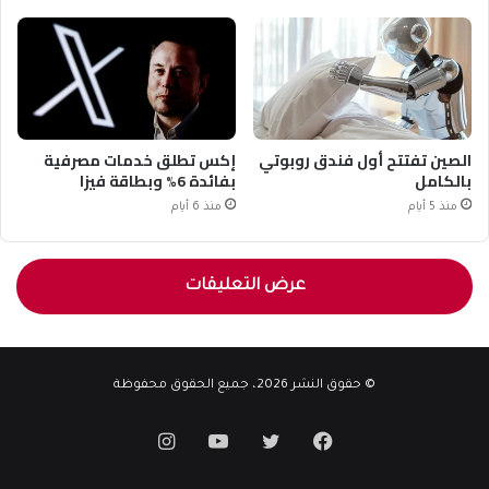
الصين تفتتح أول فندق روبوتي
إكس تطلق خدمات مصرفية
بالكامل
بفائدة 6% وبطاقة فيزا
منذ 5 أيام
منذ 6 أيام
عرض التعليقات
© حقوق النشر 2026، جميع الحقوق محفوظة
فيسبوك
تويتر
يوتيوب
انستقرام