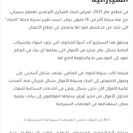
في مطلع عام 2025، تعرض البنك المركزي الأوغندي لهجوم سيبراني
نتج عنه سرقة أكثر من 16 مليون دولار، حسب تقرير نشرته مجلة “كابماد”
التي تتخذ من مدغشقر مقرا لها وتعمل في قطاع الأعمال.
ويحقق هذا السيناريو أحد أسوأ المخاوف التي تراود البنوك والشركات
المالية بشكل عام، فجزء من الأموال التي يملكها أي بنك في العالم
تعود إلى المودعين به والحكومة التابع لها.
فبينما كانت سرقة البنوك في الماضي تعتمد بشكل أساسي على
وصول اللصوص إلى البنك وسرقة الأموال بشكل فيزيائي منه، أصبحت
غالبية الأموال الآن تخزن بشكل رقمي في الخدمات السحابية للبنوك،
لتتحول الأموال من مجرد أوراق يتداولها المواطنون إلى بيانات رقمية
يمكن استهدافها في الهجمات السيبرانية.
85% من البنوك تخشى الهجمات السيبرانية (شترستوك)