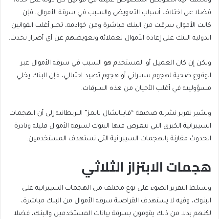
وتختلف آلية التعويض المنصوص عليها في قوانين كل دولة على حدة،
فضلا عن اختلاف أسباب التعويض والسبب في سرقة الأموال، فإن
كانت الأموال سرقت من البنك مباشرة ومن خوادمه، تجبر أغلب القوانين
الدولية البنك على إعادة الأموال لعملائه وتعويضهم عن أي أضرار تحدث.
ولكن إن كان العميل أو المستخدم هو السبب في سرقة الأموال عبر
الوقوع ضحية لهجوم سيبراني أو هجوم تصيد احتيالي، فإن البنك يخلي
مسؤوليته في أغلب الأحيان من هذه السرقات.
ويشير تقرير نشرته صحيفة “فاينانشال تايمز” البريطانية إلى أن الهجمات
السيبرانية الكبرى التي تتعرض فيها البنوك لسرقة الأموال قليلة ونادرة
الحدوث مقارنة بالهجمات السيبرانية التي تستهدف المستخدمين.
هجمات الابتزاز الثلاثي
ويسلط التقرير الضوء على نوع مختلف من الهجمات السيبرانية على
البنوك، وفيه لا يستهدف القراصنة سرقة الأموال من البنك مباشرة،
لكنهم بدلا من ذلك يقومون بسرقة بيانات المستخدمين والبنك، فضلا