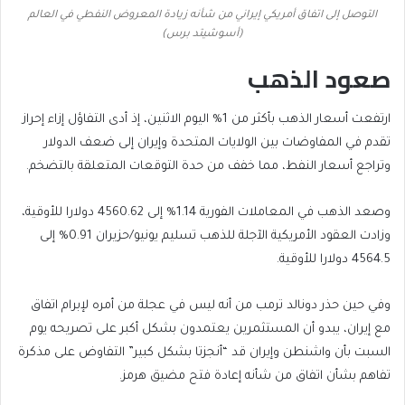
التوصل إلى اتفاق أمريكي إيراني من شأنه زيادة المعروض النفطي في العالم
(أسوشيتد برس)
صعود الذهب
ارتفعت أسعار الذهب بأكثر من 1% اليوم الاثنين، إذ أدى التفاؤل إزاء إحراز
تقدم في المفاوضات بين الولايات المتحدة وإيران إلى ضعف الدولار
وتراجع أسعار النفط، مما خفف من حدة التوقعات المتعلقة بالتضخم.
وصعد الذهب في المعاملات الفورية 1.14% إلى 4560.62 دولارا للأوقية،
وزادت العقود الأمريكية الآجلة للذهب تسليم يونيو/حزيران 0.91% إلى
4564.5 دولارا للأوقية.
وفي حين حذر دونالد ترمب من أنه ليس في عجلة من أمره لإبرام اتفاق
مع إيران، يبدو أن المستثمرين يعتمدون بشكل أكبر على تصريحه يوم
السبت بأن واشنطن وإيران قد “أنجزتا بشكل كبير” التفاوض على مذكرة
تفاهم بشأن اتفاق من شأنه إعادة فتح مضيق هرمز.