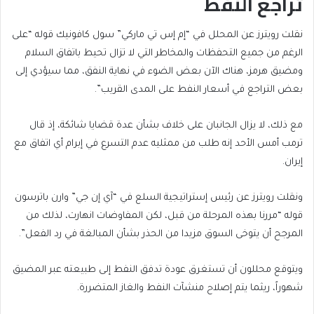
تراجع النفط
نقلت رويترز عن المحلل في “إم إس تي ماركي” سول كافونيك قوله “على
الرغم من جميع التحفظات والمخاطر التي لا تزال تحيط باتفاق السلام
ومضيق هرمز، هناك الآن بعض الضوء في نهاية النفق، مما سيؤدي إلى
بعض التراجع في أسعار النفط على المدى القريب”.
مع ذلك، لا يزال الجانبان على خلاف بشأن عدة قضايا شائكة، إذ قال
ترمب أمس الأحد إنه طلب من ممثليه عدم التسرع في إبرام أي اتفاق مع
إيران.
ونقلت رويترز عن رئيس إستراتيجية السلع في “آي إن جي” وارن باترسون
قوله “مررنا بهذه المرحلة من قبل، لكن المفاوضات انهارت، لذلك من
المرجح أن يتوخى السوق مزيدا من الحذر بشأن المبالغة في رد الفعل”.
ويتوقع محللون أن تستغرق عودة تدفق النفط إلى طبيعته عبر المضيق
شهوراً، ريثما يتم إصلاح منشآت النفط والغاز المتضررة.