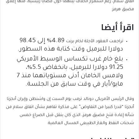
اتفاق سلام، رغم استمرار الخلاف بينهما حول قضايا رئيسية، منها إغلاق
مضيق هرمز:
اقرأ أيضا
4.89% إلى 98.45
end
list
تراجعت العقود الآجلة لخام برنت
دولارا للبرميل وقت كتابة هذه السطور.
of
of
list
2
بلغ خام غرب تكساس الوسيط الأمريكي
items
91.25 دولارا للبرميل، بانخفاض 5.5%،
ولامس الخامان أدنى مستوياتهما منذ 7
مايو/أيار في وقت سابق من الجلسة.
وقال الرئيس الأمريكي دونالد ترمب يوم السبت إن واشنطن وإيران أنجزتا
أنجزتا “قدرا كبيرا من التفاوض” على مذكرة تفاهم بشأن اتفاق سلام من
شأنه إعادة فتح مضيق هرمز، الذي كان ينقل قبل الصراع خمس
شحنات النفط والغاز الطبيعي المسال العالمية.