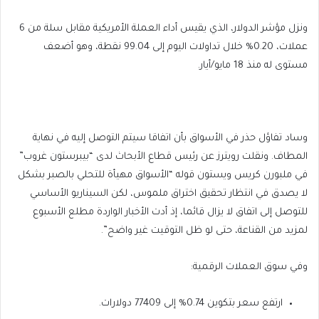
ونزل مؤشر الدولار، الذي يقيس أداء العملة الأمريكية مقابل سلة من 6
عملات، 0.20% خلال تداولات اليوم إلى 99.04 نقطة، وهو أضعف
مستوى له منذ 18 مايو/أيار.
وساد تفاؤل حذر في الأسواق بأن اتفاقا سيتم التوصل إليه في نهاية
المطاف. ونقلت رويترز عن رئيس قطاع الأبحاث لدى “بيبرستون غروب”
في ملبورن كريس ويستون قوله “الأسواق مهيأة للتحلي بالصبر بشكل
لا يصدق في انتظار تحقيق اختراق ملموس، لكن السيناريو الأساسي
للتوصل إلى اتفاق لا يزال قائما، إذ أدت الأخبار الواردة مطلع الأسبوع
لمزيد من القناعة، حتى لو ظل التوقيت غير واضح”.
وفي سوق العملات الرقمية:
ارتفع سعر بتكوين 0.74% إلى 77409 دولارات.