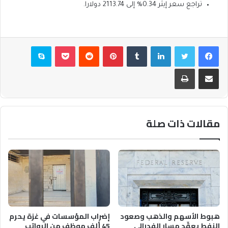
تراجع سعر إيثر 0.34% إلى 2113.74 دولارا.
فيسبوك
تويتر
لينكدإن
بينتيريست
بوكيت
سكايب
مشاركة عبر البريد
طباعة
مقالات ذات صلة
هبوط الأسهم والذهب وصعود
إضراب المؤسسات في غزة يحرم
النفط يعقّد مسار الفدرالي
45 ألف موظف من الرواتب