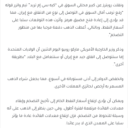
ونقلت رويترز عن كبير محللي السوق في “كيه سي إم تريد” تيم واترر قوله
“رفع ترمب آمال السوق في التوصل إلى نوع من الاتفاق مع إيران، مما
قد يؤدي إلى إعادة فتح مضيق هرمز. وأثرت هذه التوقعات سلبا على
أسعار النفط، وبالتالي، أعطت الذهب دفعة مرحبا بها من منظور
التضخم”.
وذكر وزير الخارجية الأمريكي ماركو روبيو اليوم الاثنين أن الولايات المتحدة
إما ستتوصل إلى اتفاق جيد مع إيران أو ستتعامل مع البلاد “بطريقة
أخرى”.
وانخفض الدولار إلى أدنى مستوياته في أسبوع، مما يجعل شراء الذهب
المسعر به أرخص لحائزي العملات الأخرى.
ويمكن أن يؤدي ارتفاع أسعار النفط الخام إلى تأجيج التضخم وإبقاء
معدلات الفائدة مرتفعة لفترة أطول، وفي حين ينظر إلى الذهب على أنه
وسيلة للتحوط من التضخم، فإن ارتفاع معدلات الفائدة عادة ما يؤثر
سلبا على المعدن الذي لا يدر عائدا.