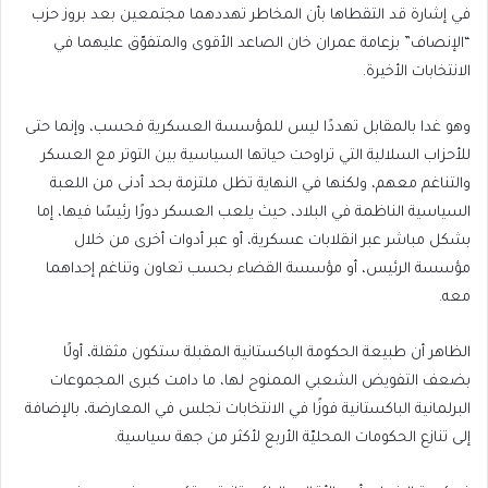
في إشارة قد التقطاها بأن المخاطر تهددهما مجتمعين بعد بروز حزب
“الإنصاف” بزعامة عمران خان الصاعد الأقوى والمتفوّق عليهما في
الانتخابات الأخيرة.
وهو غدا بالمقابل تهددًا ليس للمؤسسة العسكرية فحسب، وإنما حتى
للأحزاب السلالية التي تراوحت حياتها السياسية بين التوتر مع العسكر
والتناغم معهم، ولكنها في النهاية تظل ملتزمة بحد أدنى من اللعبة
السياسية الناظمة في البلاد، حيث يلعب العسكر دورًا رئيسًا فيها، إما
بشكل مباشر عبر انقلابات عسكرية، أو عبر أدوات أخرى من خلال
مؤسسة الرئيس، أو مؤسسة القضاء بحسب تعاون وتناغم إحداهما
معه.
الظاهر أن طبيعة الحكومة الباكستانية المقبلة ستكون مثقلة، أولًا
بضعف التفويض الشعبي الممنوح لها، ما دامت كبرى المجموعات
البرلمانية الباكستانية فوزًا في الانتخابات تجلس في المعارضة، بالإضافة
إلى تنازع الحكومات المحليّة الأربع لأكثر من جهة سياسية.