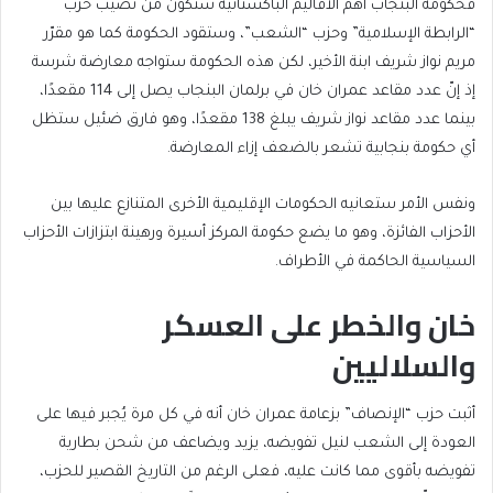
فحكومة البنجاب أهم الأقاليم الباكستانية ستكون من نصيب حزب
“الرابطة الإسلامية” وحزب “الشعب”، وستقود الحكومة كما هو مقرّر
مريم نواز شريف ابنة الأخير، لكن هذه الحكومة ستواجه معارضة شرسة
إذ إنّ عدد مقاعد عمران خان في برلمان البنجاب يصل إلى 114 مقعدًا،
بينما عدد مقاعد نواز شريف يبلغ 138 مقعدًا، وهو فارق ضئيل ستظل
أي حكومة بنجابية تشعر بالضعف إزاء المعارضة.
ونفس الأمر ستعانيه الحكومات الإقليمية الأخرى المتنازع عليها بين
الأحزاب الفائزة، وهو ما يضع حكومة المركز أسيرة ورهينة ابتزازات الأحزاب
السياسية الحاكمة في الأطراف.
خان والخطر على العسكر
والسلاليين
أثبت حزب “الإنصاف” بزعامة عمران خان أنه في كل مرة يُجبر فيها على
العودة إلى الشعب لنيل تفويضه، يزيد ويضاعف من شحن بطارية
تفويضه بأقوى مما كانت عليه، فعلى الرغم من التاريخ القصير للحزب،