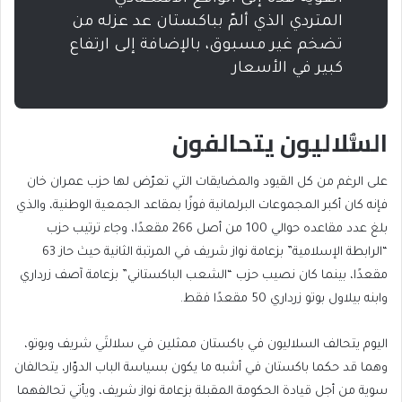
المتردي الذي ألمّ بباكستان عد عزله من
تضخم غير مسبوق، بالإضافة إلى ارتفاع
كبير في الأسعار
السُّلاليون يتحالفون
على الرغم من كل القيود والمضايقات التي تعرّض لها حزب عمران خان
فإنه كان أكبر المجموعات البرلمانية فوزًا بمقاعد الجمعية الوطنية، والذي
بلغ عدد مقاعده حوالي 100 من أصل 266 مقعدًا، وجاء ترتيب حزب
“الرابطة الإسلامية” بزعامة نواز شريف في المرتبة الثانية حيث حاز 63
مقعدًا، بينما كان نصيب حزب “الشعب الباكستاني” بزعامة آصف زرداري
وابنه بيلاول بوتو زرداري 50 مقعدًا فقط.
اليوم يتحالف السلاليون في باكستان ممثلين في سلالتَي شريف وبوتو،
وهما قد حكما باكستان في أشبه ما يكون بسياسة الباب الدوّار، يتحالفان
سوية من أجل قيادة الحكومة المقبلة بزعامة نواز شريف، ويأتي تحالفهما