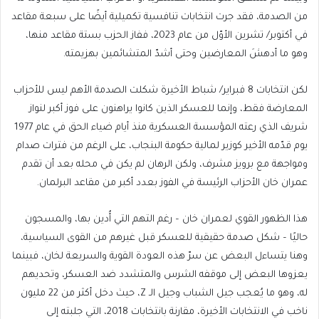
من الصدمة، فقد جرت انتخابات تنافسية تكميلية أيضًا على سبعة مقاعد
في أكتوبر/ تشرين الأوّل من عام 2023، ففاز الحزب بستة مقاعد منها،
وهو ما أدهشَ المعارضين وحتى أشدّ المتشائمين بهزيمته.
لكن انتخابات 8 فبراير/ شباط الأخيرة شكلت الصدمة الأهم ليس للأحزاب
المعارضة فقط، وإنما للعسكر الذين كانوا يراهنون على فوز أكبر لنواز
شريف الذي رعته المؤسسة العسكرية منذ أيام ضياء الحق في عام 1977
يوم قدّمه الأخير كوزير لمالية حكومة البنجاب، على الرغم من فترات صدام
ومواجهة مع برويز مشرف، ولكن الرهان لم يكن في محله بعد أن تقدم
عمران خان الأحزاب الرئيسة في الفوز بعدد أكبر من مقاعد البرلمان.
هذا الظهور القوي لعمران خان – رغم التهم التي أُدين بها، والمسجون
حاليًا – شكل صدمة حقيقية للعسكر قبل غيرهم من القوى السياسية،
وهنا يتساءل البعض عن سرّ هذه العودة القوية والسريعة لخان، فبينما
يعزوها البعض إلى موقفه الشرس والمتشدد ضد العسكر، وتحديهم
له، وهو ما يُعجب جيل الشباب وجيل الـ Z، حيث دخل أكثر من 22 مليون
ناخب في الانتخابات الأخيرة، مقارنة بانتخابات 2018، التي جلبته إلى