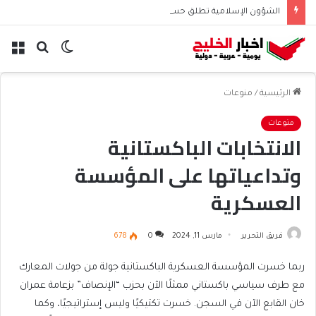
الشؤون الإسلامية تطلق حسابها الرسمي على تيك توك للمحتوى الديني
الوضع
بحث
الق
المظلم
عن
الرئيسية
/
منوعات
منوعات
الانتخابات الباكستانية
وتداعياتها على المؤسسة
العسكرية
فريق التحرير
مارس 11, 2024
0
678
ربما خسرت المؤسسة العسكرية الباكستانية جولة من جولات المعارك
مع طرف سياسي باكستاني ممثلًا الآن بحزب “الإنصاف” بزعامة عمران
خان القابع الآن في السجن. خسرت تكتيكيًا وليس إستراتيجيًا، وكما