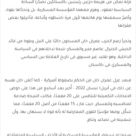
فإنه تمكّن من هزيمة حزبَين رئيسَين باكستانيَّين تصدّرا الساحة
السياسية لعقود، وهزم معهما المؤسسة العسكرية، بل وتحدّاها بقوة،
وأضرّ بسمعتها يوم هاجمها لأول مرة ناشطوه وأتباعه، فأحرقوا بعض
مقراتها.
وتجرأ زعيم الحزب عمران خان المسجون حاليًا على النيل وبقوة من قائد
الجيش الجنرال عاصم منير والعسكر؛ نتيجة تدخلاتهم في السياسة
الداخلية، وهو تقليد غير مسبوق في تاريخ العلاقة بين السياسي
والعسكري في باكستان.
فبعد عزل عمران خان من الحكم بضغوط أميركية – كما أعلن خان نفسه
عن ذلك في أبريل/ نيسان 2022 – أُجبر بعد أسابيع من هذا على خوض
الانتخابات التكميلية للتنافس على 20 مقعدًا، فكانت النتيجة صادمة
لمنافسيه وللعسكر، حيث فاز بـ 15 مقعدًا من أصل 20 مقعدًا، مما
شكَّل يومها مؤشرًا للقوى المعارضة له بأنه قوة لا يستهان بها، وأن
شعبيته في تصاعد وتنامٍ.
وبينما لم تستفق المؤسسة العسكرية أو الأحزاب السياسية المناوئة له