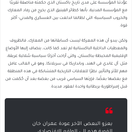
عوّدتنا المؤسسة على مدى تاريخ باكستان الذي حكمته مناصفةً تقريبًا
مع المؤسسة المدنية، بأنها كطائر الفينيق الذي يخرج من رماد المعارك
والحروب السياسية- التي لطالما اندلعت بين العسكري والمدني- أكثر
قوة.
ولكن يبدو أن هذه المعركة ليست كسابقاتها من المعارك، فالظروف
والمعطيات الداخلية الباكستانية لم تعد كما كانت، ينضاف إليها الأوضاع
الإقليمية المحيطة بباكستان، والتي أزاحت أحزابًا سياسية سُلالية عريقة،
مثل: آل غاندي في الهند، وبانداريكا في سريلانكا، وهو في الغالب عامل
مهم للأثر والتأثير، نظرًا للعلاقات التاريخية المتشابكة في هذه المنطقة
مع بعضها بعضًا، فإرثها السياسي قريب من بعضه بعد أن حُكمت من
قبل إمبراطورية بريطانية واحدة لعقود مديدة.
يعزو البعض الآخر عودة عمران خان
القوية هذه إلى الواقع الاقتصادي