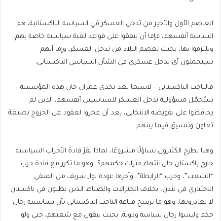
العاصم الأول والأخير من تدخل العسكر في السياسة الباكستانية، هم
الساسة أنفسهم، فإما أن يتفقوا على قواعد لعبة سياسية خاصة بهم،
ويلتزموا بها، بحيث تعصم البلاد من تدخل العسكر، وإما أنهم
سيتحملون أي تدخل عسكري في الشأن السياسي الباكستاني.
فالناخب الباكستاني – لاسيما بعد تحدي عمران خان هذه المؤسسة –
سيُحمّل مسؤولية تدخل العسكر للسياسيين أنفسهم، الذين لم
يحافظوا على تفويضه الانتخابي، بعد أن عجزوا لعقود عن الخروج بصيغة
تعاون وتنسيق فيما بينهم.
وهنا يطرح الكثيرون تساؤلًا مشروعًا، لماذا يفرّ قادة الأحزاب السياسية
خارج باكستان حال انتهاء فترات حكمهم؟، وهو ما تكرر مع قادة حزب
“الشعب”، وحزب “الرابطة”، وآخرها عودة نواز شريف من المنفى
الاختياري في لندن، بخلاف الجنرالات والضباط الذين يظلون في باكستان
لا يغادرونها، وهو ما يرسخ قناعة الناخب الباكستاني بأن سياسييه رجال
حكم وليسوا رجال سياسة ودولة، بحيث يبقون مع شعبهم، حتى ولو