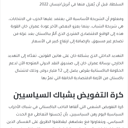
السلطة، قبل أن يُعزل منها في أبريل/نيسان 2022.
ومعلوم أن الشريحة الأساسية التي يعتمد عليها الحزب في الانتخابات،
هي شريحة الشباب، بينما يعزو البعض الآخر عودة عمران خان القوية
هذه إلى الواقع الاقتصادي المتردي الذي ألمّ بباكستان بعد عزله من
تضخم غير مسبوق، بالإضافة إلى ارتفاع كبير في الأسعار.
التهديد الداخلي الذي يشكله خان على هاتين القوتين، تعدّاه إلى التهديد
الخارجي برسالة عمران خان إلى صندوق النقد الدولي المتوجه الآن لدعم
الحكومة الباكستانية بقرض يصل إلى 1.2 مليار دولار، وذلك لانتشال
باكستان من الأزمة الاقتصادية الخانقة التي تمرّ بها.
كرة التفويض بشباك السياسيين
كرة التفويض الشعبي التي ألقاها الناخب الباكستاني في شباك الأحزاب
السياسية اليوم رهن السياسيين، بأن يُحسنوا التعاطي مع الحدث
السياسي، ويتعاونوا مع بعضهم، ليقطعوا الطريق على العسكر، الذين