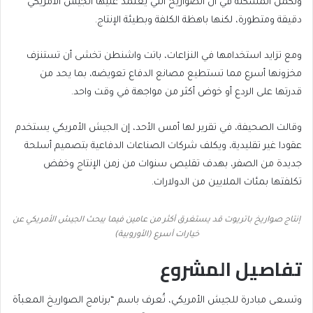
وتكمن المشكلة في أن الصواريخ التي يعتمد عليها الجيش الأمريكي
دقيقة ومتطورة، لكنها باهظة الكلفة وبطيئة الإنتاج.
ومع تزايد استخدامها في النزاعات، باتت واشنطن تخشى أن تستنزف
مخزونها أسرع مما تستطيع مصانع الدفاع تعويضه، بما يحد من
قدرتها على الردع أو خوض أكثر من مواجهة في وقت واحد.
وقالت الصحيفة، في تقرير لها أمس الأحد، إن الجيش الأمريكي يستخدم
عقودا غير تقليدية، ويكلف شركات الصناعات الدفاعية بتصميم أسلحة
جديدة من الصفر، بهدف تقليص سنوات من زمن الإنتاج وخفض
تكلفتها بمئات الملايين من الدولارات.
إنتاج صواريخ باتريوت قد يستغرق أكثر من عامين فيما يبحث الجيش الأمريكي عن
خيارات أسرع (الأوروبية)
تفاصيل المشروع
وتسعى مبادرة للجيش الأمريكي، تُعرف باسم “برنامج الصواريخ المعبأة