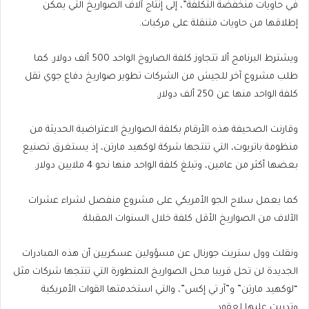
في حاويات منخفضة التكلفة”، إلى إنتاج آلاف الصواريخ التي يمكن
إطلاقها من حاويات متنقلة على مركبات.
ويشترط البرنامج ألا تتجاوز كلفة الصاروخ الواحد 500 ألف دولار. كما
طلب مشروع آخر للجيش من الشركات تطوير صواريخ دفاع جوي تقل
كلفة الواحد منها عن 250 ألف دولار.
وقارنت الصحيفة هذه الأرقام بكلفة الصواريخ الاعتراضية الحديثة من
منظومة باتريوت، التي تنتجها شركة لوكهيد مارتن، إذ يستغرق تصنيع
بعضها أكثر من عامين، وتبلغ كلفة الواحد منها نحو 4 ملايين دولار.
كما يعمل سلاح الجو الأمريكي على مشروع منفصل لشراء عشرات
الآلاف من الصواريخ الأقل كلفة خلال السنوات المقبلة.
ونقلت وول ستريت جورنال عن مسؤولين عسكريين أن هذه المبادرات
الجديدة لن تحل قريبا محل الصواريخ المتطورة التي تنتجها شركات مثل
“لوكهيد مارتن” و”آر تي إكس”، والتي استخدمتها القوات الأمريكية
وتدربت عليها لعقود.