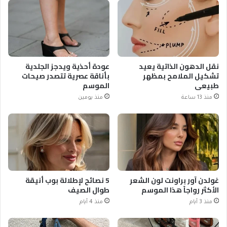
نقل الدهون الذاتية يعيد
عودة أحذية ويدجز الجلدية
تشكيل الملامح بمظهر
بأناقة عصرية تتصدر صيحات
طبيعي
الموسم
منذ 13 ساعة
منذ يومين
غولدن آور براونت لون الشعر
5 نصائح لإطلالة بوب أنيقة
الأكثر رواجاً هذا الموسم
طوال الصيف
منذ 3 أيام
منذ 4 أيام