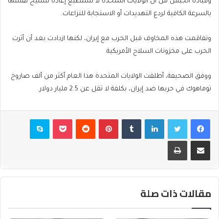
وقيادة الجيش من أن الولايات المتحدة لا تستطيع إعادة تسليح نفسها
بالسرعة الكافية لردع التهديدات أو الاستجابة للنزاعات.
وتفاقمت هذه المخاوف قبل الحرب مع إيران، لكنها ازدادت بعد أن أثرت
الحرب على مخزونات السلاح الأمريكية.
ووفق الصحيفة، أطلقت الولايات المتحدة هذا العام أكثر من ألف صاروخ
توماهوك في حربها ضد إيران، بكلفة لا تقل عن 2.5 مليار دولار.
فيسبوك
تويتر
لينكدإن
بينتيريست
بوكيت
سكايب
مشاركة عبر البريد
طباعة
مقالات ذات صلة