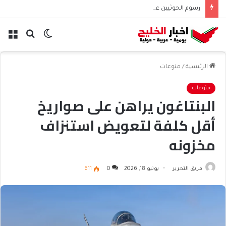
رسوم الحوثيين على باب المندب تعيد حسابات مخاطر الملاحة
الوضع
بحث
الق
المظلم
عن
الرئيسية
/
منوعات
منوعات
البنتاغون يراهن على صواريخ
أقل كلفة لتعويض استنزاف
مخزونه
فريق التحرير
يونيو 18, 2026
0
611