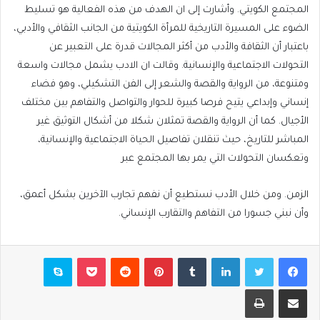
المجتمع الكويتي. وأشارت إلى ان الهدف من هذه الفعالية هو تسليط
الضوء على المسيرة التاريخية للمرأة الكويتية من الجانب الثقافي والأدبي،
باعتبار أن الثقافة والأدب من أكثر المجالات قدرة على التعبير عن
التحولات الاجتماعية والإنسانية. وقالت ان الادب يشمل مجالات واسعة
ومتنوعة، من الرواية والقصة والشعر إلى الفن التشكيلي، وهو فضاء
إنساني وإبداعي يتيح فرصا كبيرة للحوار والتواصل والتفاهم بين مختلف
الأجيال. كما أن الرواية والقصة تمثلان شكلا من أشكال التوثيق غير
المباشر للتاريخ، حيث تنقلان تفاصيل الحياة الاجتماعية والإنسانية،
وتعكسان التحولات التي يمر بها المجتمع عبر
الزمن. ومن خلال الأدب نستطيع أن نفهم تجارب الآخرين بشكل أعمق،
وأن نبني جسورا من التفاهم والتقارب الإنساني.
فيسبوك
تويتر
لينكدإن
بينتيريست
بوكيت
سكايب
مشاركة عبر البريد
طباعة