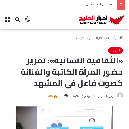
الشؤون الإسلامية تطلق حسابها الرسمي على تيك توك للمحتوى الديني
الوضع
بحث
الق
المظلم
عن
الرئيسية
/
اخر الاخبار
/
الكويت
الكويت
«الثقافية النسائية»: تعزيز
حضور المرأة الكاتبة والفنانة
كصوت فاعل في المشهد
الثقافي المحلي والعربي
فريق التحرير
يونيو 17, 2026
0
586