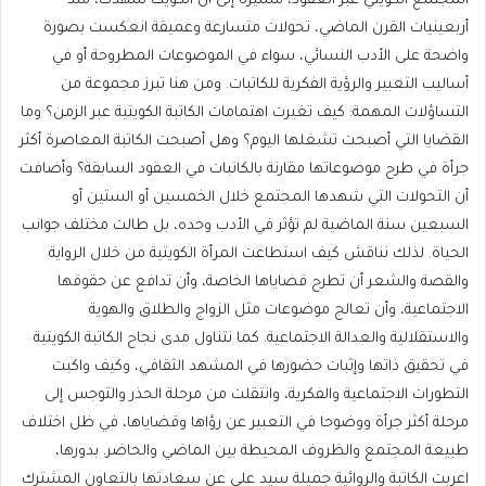
المجتمع الكويتي عبر العقود، مشيرة إلى ان الكويت شهدت، منذ
أربعينيات القرن الماضي، تحولات متسارعة وعميقة انعكست بصورة
واضحة على الأدب النسائي، سواء في الموضوعات المطروحة أو في
أساليب التعبير والرؤية الفكرية للكاتبات. ومن هنا تبرز مجموعة من
التساؤلات المهمة: كيف تغيرت اهتمامات الكاتبة الكويتية عبر الزمن؟ وما
القضايا التي أصبحت تشغلها اليوم؟ وهل أصبحت الكاتبة المعاصرة أكثر
جرأة في طرح موضوعاتها مقارنة بالكاتبات في العقود السابقة؟ وأضافت
أن التحولات التي شهدها المجتمع خلال الخمسين أو الستين أو
السبعين سنة الماضية لم تؤثر في الأدب وحده، بل طالت مختلف جوانب
الحياة. لذلك نناقش كيف استطاعت المرأة الكويتية من خلال الرواية
والقصة والشعر أن تطرح قضاياها الخاصة، وأن تدافع عن حقوقها
الاجتماعية، وأن تعالج موضوعات مثل الزواج والطلاق والهوية
والاستقلالية والعدالة الاجتماعية. كما نتناول مدى نجاح الكاتبة الكويتية
في تحقيق ذاتها وإثبات حضورها في المشهد الثقافي، وكيف واكبت
التطورات الاجتماعية والفكرية، وانتقلت من مرحلة الحذر والتوجس إلى
مرحلة أكثر جرأة ووضوحا في التعبير عن رؤاها وقضاياها، في ظل اختلاف
طبيعة المجتمع والظروف المحيطة بين الماضي والحاضر. بدورها،
اعربت الكاتبة والروائية جميلة سيد علي عن سعادتها بالتعاون المشترك