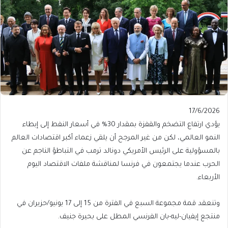
Published
17/6/2026
On
يؤدي ارتفاع التضخم والقفزة بمقدار 30% في ‌‌أسعار النفط إلى إبطاء
17/6/2026
النمو العالمي، لكن من غير المرجح أن يلقي زعماء أكبر اقتصادات العالم
بالمسؤولية على الرئيس الأمريكي دونالد ترمب في التباطؤ الناجم عن
الحرب عندما يجتمعون في ⁠⁠فرنسا لمناقشة ملفات الاقتصاد اليوم
الأربعاء.
وتنعقد قمة مجموعة السبع في الفترة من 15 إلى 17 يونيو/حزيران في
منتجع إيفيان-ليه-بان الفرنسي المطل على بحيرة جنيف.