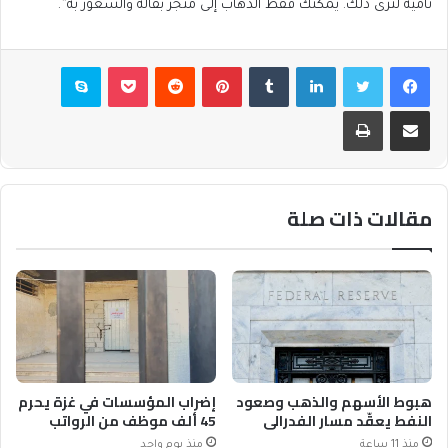
نامية لترى ذلك. يمكنك فقط الذهاب إلى متجر بقالة والشعور به”.
فيسبوك
تويتر
لينكدإن
بينتيريست
بوكيت
سكايب
مشاركة عبر البريد
طباعة
مقالات ذات صلة
هبوط الأسهم والذهب وصعود
إضراب المؤسسات في غزة يحرم
النفط يعقّد مسار الفدرالي
45 ألف موظف من الرواتب
منذ 11 ساعة
منذ يوم واحد