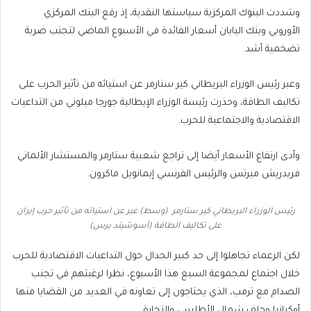
وشددت البنوك المركزية سياستها النقدية، إذ رفع البنك المركزي
الأوروبي وبنك اليابان أسعار الفائدة في الأسبوع الماضي لتجنب ضربة
تضخمية أشد.
وعبر رئيس الوزراء البريطاني كير ستارمر عن استيائه ⁠⁠من تأثير الحرب على
تكاليف الطاقة، وحذرت رئيسة الوزراء الإيطالية جورجا ميلوني من التداعيات
الاقتصادية والاجتماعية للحرب.
وأدى ارتفاع الأسعار أيضا إلى تراجع شعبية ستارمر والمستشار الألماني
فريدريش ميرتس والرئيس الفرنسي إيمانويل ماكرون.
رئيس الوزراء البريطاني كير ستارمر (وسط) عبر عن استيائه ⁠⁠من تأثير حرب إيران
على تكاليف الطاقة (أسوشيتد برس)
لكن الزعماء تجاهلوا إلى حد كبير الجدال حول التداعيات الاقتصادية للحرب
خلال اجتماع لمجموعة السبع هذا الأسبوع، نظرا لرغبتهم في تجنب
الصدام مع ترمب، الذي يحتاجون إلى تعاونه في العديد من القضايا منها
أوكرانيا وحلف شمال الأطلسي والتجارة.