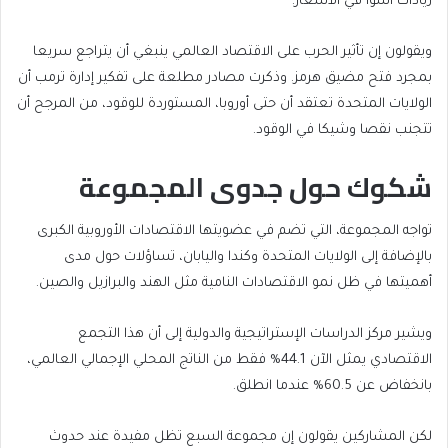
زيادات أسوأ في الأسعار.
ويقولون إن تأثير الحرب على الاقتصاد العالمي ينبغي ⁠⁠أن يتراجع سريعا
بمجرد فتح مضيق هرمز. وذكرت مصادر مطلعة على تفكير إدارة ترمب أن
الولايات المتحدة تعتقد أن حتى أوروبا، المستوردة للوقود، من المرجح أن
تتجنب نقصا وشيكا في الوقود.
شكوك حول جدوى المجموعة
تواجه المجموعة، التي تضم في عضويتها الاقتصادات الأوروبية الكبرى
بالإضافة إلى الولايات المتحدة وكندا واليابان، تساؤلات حول مدى
أهميتها في ظل نمو الاقتصادات النامية مثل الهند والبرازيل والصين.
ويشير مركز الدراسات الإستراتيجية والدولية إلى أن هذا التجمع
الاقتصادي يمثل الآن 44.1% فقط من الناتج المحلي الإجمالي العالمي،
بانخفاض عن 60.5% عندما انطلق.
لكن المشاركين يقولون إن مجموعة السبع تظل مفيدة عند حدوث