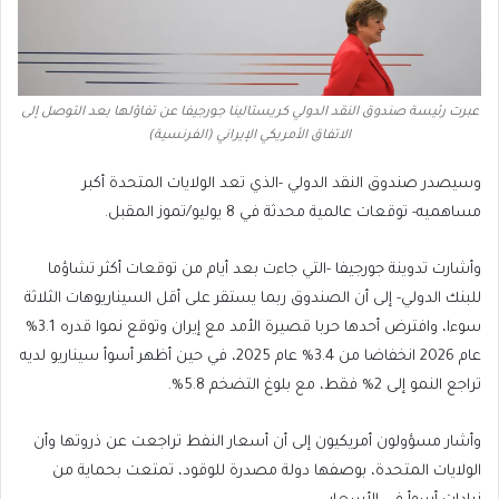
عبرت رئيسة صندوق النقد الدولي كريستالينا جورجيفا عن تفاؤلها بعد التوصل إلى
الاتفاق الأمريكي الإيراني (الفرنسية)
وسيصدر صندوق النقد الدولي -الذي تعد الولايات المتحدة أكبر
مساهميه- توقعات عالمية محدثة في 8 يوليو/تموز المقبل.
وأشارت تدوينة جورجيفا -التي جاءت بعد أيام من توقعات أكثر تشاؤما
للبنك الدولي- إلى أن الصندوق ربما يستقر ⁠⁠على أقل السيناريوهات الثلاثة
سوءا، وافترض أحدها حربا قصيرة الأمد مع إيران وتوقع نموا قدره 3.1%
عام 2026 انخفاضا من 3.4% عام 2025، في حين أظهر أسوأ سيناريو لديه
تراجع النمو إلى 2% فقط، مع بلوغ التضخم 5.8%.
وأشار مسؤولون أمريكيون إلى أن أسعار النفط تراجعت عن ذروتها وأن
⁠⁠الولايات المتحدة، بوصفها دولة مصدرة للوقود، تمتعت بحماية من