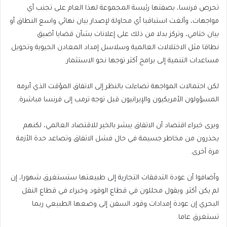
تحرص فرنسا، بصفتها رئيسة المجموعة لهذا العام على تجنب أي
مواجهات، وألغت استباقيا أي محاولة لإصدار بيان نهائي واسع النطاق أو
بيان ختامي، وتركز بدلا من ذلك على إعلانات بشأن قضايا أضيق
نطاقا مثل الاختلالات العالمية وسلاسل إمداد المعادن الحيوية وتحويل
مساعدات التنمية إلى برامج أكثر توجها نحو الاستثمار.
لكن احتمالات المواجهة تضاءلت بالنظر إلى الاتفاق المؤقت الذي أبرمه
المسؤولون الأمريكيون والإيرانيون قبل توجه ترمب إلى فرنسا مباشرة.
ويرى خبراء اقتصاد أن الاتفاق يبشر بالخير للاقتصاد العالمي، لكنهم
يحذرون من مخاطر جسيمة في حال فشل الاتفاق وتصاعد حدة الأزمة
مرة أخرى.
وأضافوا أن عودة التدفقات التجارية إلى طبيعتها ستستغرق شهورا، إن
لم يكن أكثر. ويقول محللون ⁠⁠في قطاع الوقود وخبراء في قطاع النقل
البحري إن عودة إمدادات وقود السفن إلى وضعها الطبيعي ربما
تستغرق عاما.