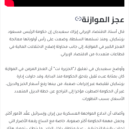
عجز الموازنة
قال أستاذ الاقتصاد الإيراني إيزاك سعيديان إن حكومة الرئيس مسعود
بزشكيان، ومنذ تسلمها السلطة، وضعت على رأس أولوياتها معالجة
العجز الكبير في الموازنة، إلى جانب محاولة إصلاح الاختلالات المالية في
قطاعات متعددة من الاقتصاد الإيراني.
وأوضح سعيديان في تعليق لـ”الجزيرة نت” أن العجز المزمن في الموازنة
كان بمثابة عبء ثقيل يلاحق الحكومة منذ البداية، وقد حاولت إدارة
بزشكيان تقليصه عبر إجراءات صعبة، من بينها رفع أسعار الخبز والديزل،
غير أن الحكومة اضطرت مؤخرا إلى التراجع عن خطة الديزل المتعدد
الأسعار، بسبب التطورات.
وأضاف أن اندلاع المواجهة العسكرية بين إيران وإسرائيل عقّد الأمور أكثر،
وجعل مهمة الحكومة أكثر صعوبة، خاصة مع اتساع رقعة الأضرار التي
لحقت بالبنية التحتية في عدة مناطق داخل البلاد، ما يتطلب تمويلا هائلا