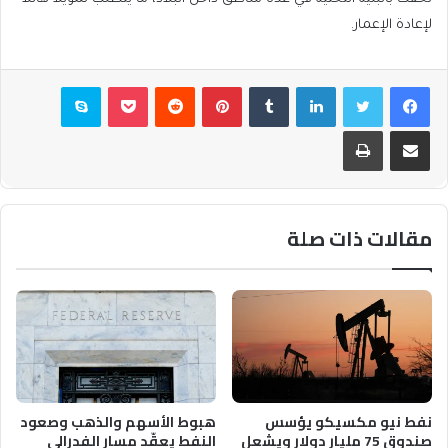
لإعادة الإعمار.
فيسبوك
تويتر
لينكدإن
بينتيريست
بوكيت
سكايب
مشاركة عبر البريد
طباعة
مقالات ذات صلة
نفط نيو مكسيكو يؤسس
هبوط الأسهم والذهب وصعود
صندوق 75 مليار دولار ويشعل
النفط يعقّد مسار الفدرالي