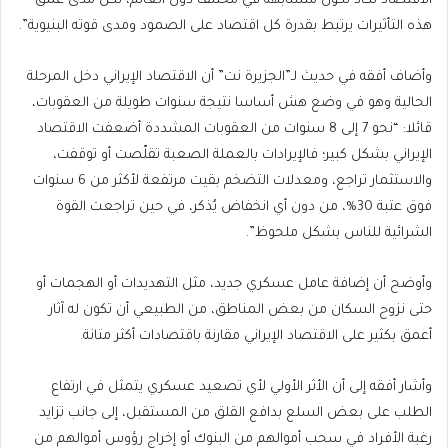
الاقتصاد تكاد تكون متشابهة في مختلف دول العالم، لكن مدى عمق
هذه التأثيرات يرتبط بقدرة كل اقتصاد على الصمود ومدى قوته البنيوية”.
وأضاف أفقه في حديث لـ”الجزيرة نت” أن الاقتصاد الإيراني دخل المرحلة
الحالية وهو في وضع هش أساسا نتيجة سنوات طويلة من العقوبات،
قائلا: “نحو 7 إلى 8 سنوات من العقوبات المشددة أضعفت الاقتصاد
الإيراني بشكل كبير؛ فالإيرادات بالعملة الصعبة تقلّصت أو توقفت،
والاستثمار تراجع، ومعدلات التضخم بقيت مرتفعة لأكثر من 6 سنوات
فوق عتبة 30%، من دون أي انخفاض يُذكر، في حين تراجعت القوة
الشرائية للناس بشكل ملحوظ”.
وأوضح أن إضافة عامل عسكري جديد، مثل التهديدات أو الهجمات أو
حتى نزوح السكان من بعض المناطق، من الطبيعي أن تكون له آثار
أعمق بكثير على الاقتصاد الإيراني مقارنة باقتصادات أكثر متانة.
وأشار أفقه إلى أن الأثر الأولي لأي تصعيد عسكري يتمثل في ارتفاع
الطلب على بعض السلع بدافع القلق من المستقبل، إلى جانب تزايد
رغبة الأفراد في سحب أموالهم من البنوك أو إخراج رؤوس أموالهم من