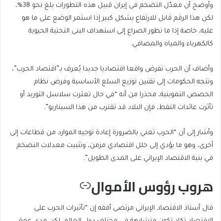
وأوضح أن معدّل التضخم في إيران قبيل هذه التطورات بلغ نحو 38%،
لكن هذا الرقم قابل للارتفاع بشكل كبير إذا استمر الوضع على ما هو
عليه، خاصة إذا ما تطور الصراع إلى استهداف البنى التحتية الحيوية
كالكهرباء والمياه والمصافي.
وأضاف أن الحرب تفرض واقعا اقتصاديا جديدا يُعرف بـ”اقتصاد الحرب”،
وتتجه الحكومات إلى تقنين توزيع السلع الأساسية وفرض نظام
الحصص التموينية، محذرا من أنه “في حال تعثرت سلاسل التوريد أو
تأثرت عائدات النفط، فإن البلاد قد تقترب من هذا السيناريو”.
وأشار إلى أن “الحرب تعني بالضرورة إعادة توجيه الموارد من قطاعات إلى
أخرى، وهو ما يؤدي إلى خلل اقتصادي مزمن، وتثبيت معدلات التضخم
في بنية الاقتصاد الإيراني على المدى الطويل”.
هروب رؤوس الأموال
قال أستاذ الاقتصاد الإيراني مرتضى أفقه إن “تأثيرات الحرب على