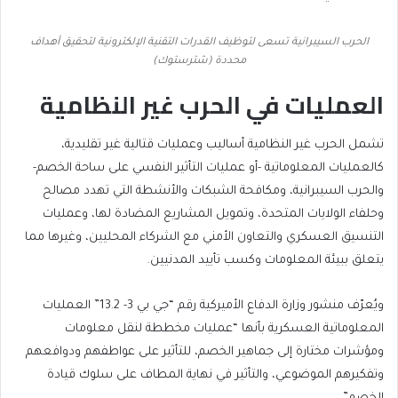
الحرب السيبرانية تسعى لتوظيف القدرات التقنية الإلكترونية لتحقيق أهداف
محددة (شترستوك)
العمليات في الحرب غير النظامية
تشمل الحرب غير النظامية أساليب وعمليات قتالية غير تقليدية،
كالعمليات المعلوماتية -أو عمليات التأثير النفسي على ساحة الخصم-
والحرب السيبرانية، ومكافحة الشبكات والأنشطة التي تهدد مصالح
وحلفاء الولايات المتحدة، وتمويل المشاريع المضادة لها، وعمليات
التنسيق العسكري والتعاون الأمني مع الشركاء المحليين، وغيرها مما
يتعلق ببيئة المعلومات وكسب تأييد المدنيين.
ويُعرّف منشور وزارة الدفاع الأميركية رقم “جي بي 3- 13.2” العمليات
المعلوماتية العسكرية بأنها “عمليات مخططة لنقل معلومات
ومؤشرات مختارة إلى جماهير الخصم، للتأثير على عواطفهم ودوافعهم
وتفكيرهم الموضوعي، والتأثير في نهاية المطاف على سلوك قيادة