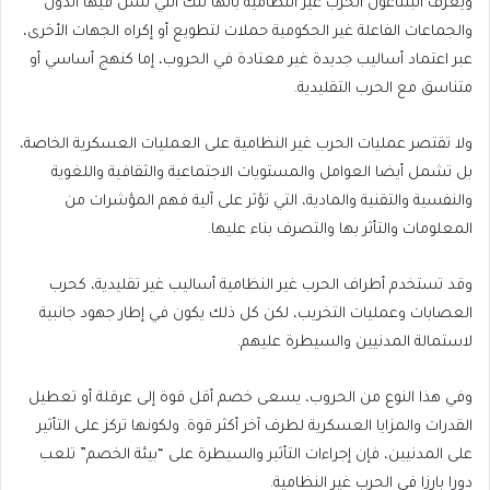
ويعرف البنتاغون الحرب غير النظامية بأنها تلك التي تشن فيها الدول
والجماعات الفاعلة غير الحكومية حملات لتطويع أو إكراه الجهات الأخرى،
عبر اعتماد أساليب جديدة غير معتادة في الحروب، إما كنهج أساسي أو
متناسق مع الحرب التقليدية.
ولا تقتصر عمليات الحرب غير النظامية على العمليات العسكرية الخاصة،
بل تشمل أيضا العوامل والمستويات الاجتماعية والثقافية واللغوية
والنفسية والتقنية والمادية، التي تؤثر على آلية فهم المؤشرات من
المعلومات والتأثر بها والتصرف بناء عليها.
وقد تستخدم أطراف الحرب غير النظامية أساليب غير تقليدية، كحرب
العصابات وعمليات التخريب، لكن كل ذلك يكون في إطار جهود جانبية
لاستمالة المدنيين والسيطرة عليهم.
وفي هذا النوع من الحروب، يسعى خصم أقل قوة إلى عرقلة أو تعطيل
القدرات والمزايا العسكرية لطرف آخر أكثر قوة. ولكونها تركز على التأثير
على المدنيين، فإن إجراءات التأثير والسيطرة على “بيئة الخصم” تلعب
دورا بارزا في الحرب غير النظامية.