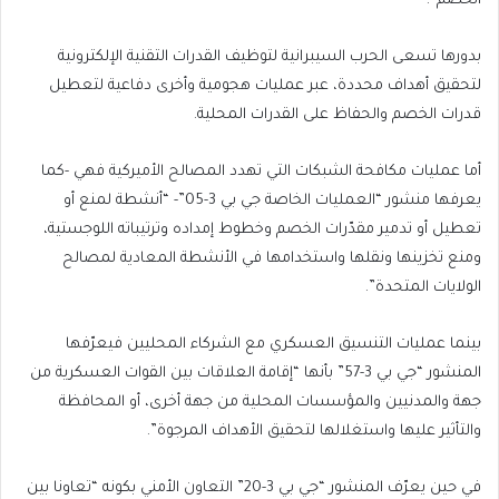
الخصم”.
بدورها تسعى الحرب السيبرانية لتوظيف القدرات التقنية الإلكترونية
لتحقيق أهداف محددة، عبر عمليات هجومية وأخرى دفاعية لتعطيل
قدرات الخصم والحفاظ على القدرات المحلية.
أما عمليات مكافحة الشبكات التي تهدد المصالح الأميركية فهي -كما
يعرفها منشور “العمليات الخاصة جي بي 3-05”- “أنشطة لمنع أو
تعطيل أو تدمير مقدّرات الخصم وخطوط إمداده وترتيباته اللوجستية،
ومنع تخزينها ونقلها واستخدامها في الأنشطة المعادية لمصالح
الولايات المتحدة”.
بينما عمليات التنسيق العسكري مع الشركاء المحليين فيعرّفها
المنشور “جي بي 3-57” بأنها “إقامة العلاقات بين القوات العسكرية من
جهة والمدنيين والمؤسسات المحلية من جهة أخرى، أو المحافظة
والتأثير عليها واستغلالها لتحقيق الأهداف المرجوة”.
في حين يعرّف المنشور “جي بي 3-20” التعاون الأمني بكونه “تعاونا بين