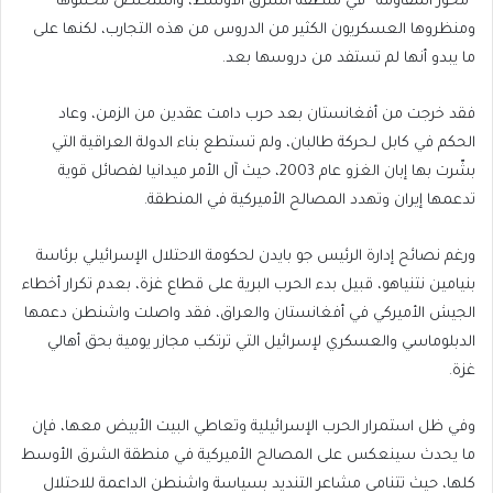
“محور المقاومة” في منطقة الشرق الأوسط، واستخلص محللوها
ومنظروها العسكريون الكثير من الدروس من هذه التجارب، لكنها على
ما يبدو أنها لم تستفد من دروسها بعد.
فقد خرجت من أفغانستان بعد حرب دامت عقدين من الزمن، وعاد
الحكم في كابل لـحركة طالبان، ولم تستطع بناء الدولة العراقية التي
بشّرت بها إبان الغزو عام 2003، حيث آل الأمر ميدانيا لفصائل قوية
تدعمها إيران وتهدد المصالح الأميركية في المنطقة.
ورغم نصائح إدارة الرئيس جو بايدن لحكومة الاحتلال الإسرائيلي برئاسة
بنيامين نتنياهو، قبيل بدء الحرب البرية على قطاع غزة، بعدم تكرار أخطاء
الجيش الأميركي في أفغانستان والعراق، فقد واصلت واشنطن دعمها
الدبلوماسي والعسكري لإسرائيل التي ترتكب مجازر يومية بحق أهالي
غزة.
وفي ظل استمرار الحرب الإسرائيلية وتعاطي البيت الأبيض معها، فإن
ما يحدث سينعكس على المصالح الأميركية في منطقة الشرق الأوسط
كلها، حيث تتنامى مشاعر التنديد بسياسة واشنطن الداعمة للاحتلال