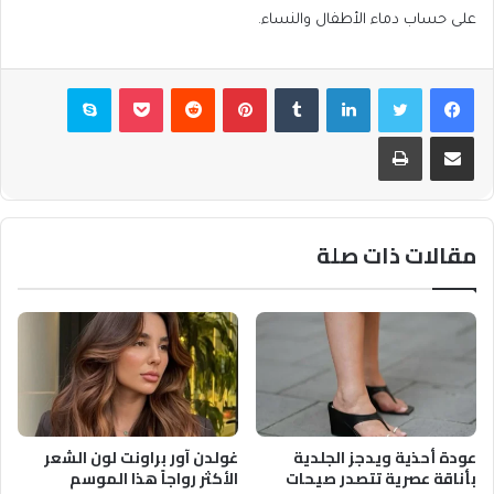
على حساب دماء الأطفال والنساء.
فيسبوك
تويتر
لينكدإن
بينتيريست
بوكيت
سكايب
مشاركة عبر البريد
طباعة
مقالات ذات صلة
عودة أحذية ويدجز الجلدية
غولدن آور براونت لون الشعر
بأناقة عصرية تتصدر صيحات
الأكثر رواجاً هذا الموسم