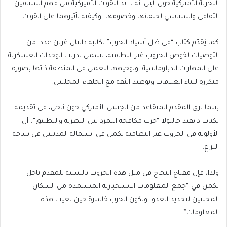
البحرية الأميركية جون ألين أنه لا بد للقوات الأميركية من فهم السياقين
الثقافي والسياسي لحلفائها وخصومها، وكيفية تأثيرهما على القوات.
كما يُقدّم كتاب “في ظل أسياد الحرب” لكاتبه دانيال غرين عددا من
التوصيات لخوض الحروب غير النظامية، تشمل تدريب الوحدات العسكرية
على المهارات الدبلوماسية، وتوجيهها للعمل في المنطقة ذاتها بصورة
متكررة لبناء العلاقات وتوطيد الثقة مع الحلفاء المحليين.
بينما يرى المقدم المتقاعد من الجيش الأميركي جون ناجل، في تقديمه
لكتاب دايفيد جاليولا “حرب مكافحة التمرد بين النظرية والتطبيق”، أن
الأولوية في الحروب غير النظامية تكمن في استمالة المدنيين في ساحة
النزاع.
ولذا، فإن مفتاح النجاح في مثل هذه الحروب بالنسبة للمقدم ناجل
يكمن في “جمع المعلومات الاستخبارية المستمدة من السكان
المحليين لتحديد العدو، وتكون الحرب خاسرة حين تغيب هذه
المعلومات”.