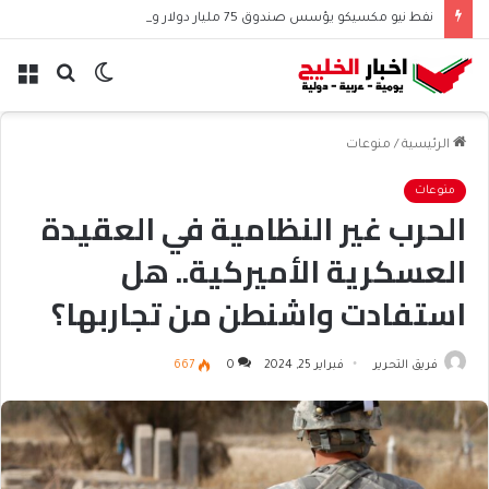
نفط نيو مكسيكو يؤسس صندوق 75 مليار دولار ويشعل جدل الإنفاق
الوضع
بحث
الق
المظلم
عن
الرئيسية
/
منوعات
منوعات
الحرب غير النظامية في العقيدة
العسكرية الأميركية.. هل
استفادت واشنطن من تجاربها؟
فريق التحرير
فبراير 25, 2024
0
667