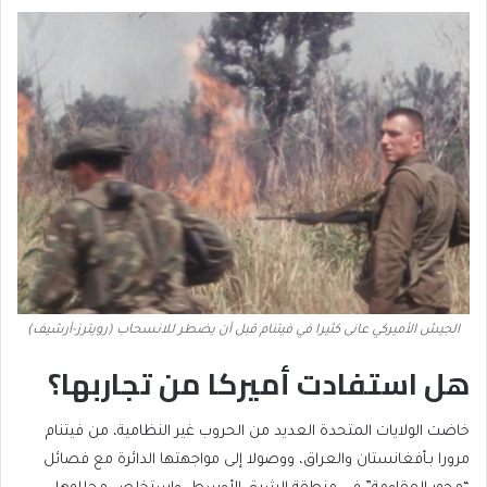
الجيش الأميركي عانى كثيرا في فيتنام قبل أن يضطر للانسحاب (رويترز-أرشيف)
هل استفادت أميركا من تجاربها؟
خاضت الولايات المتحدة العديد من الحروب غير النظامية، من فيتنام
مرورا بـأفغانستان والعراق، ووصولا إلى مواجهتها الدائرة مع فصائل