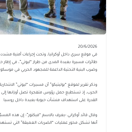
Published
20/6/2026
On
في موقع سري داخل أوكرانيا، وتحت إجراءات أمنية مشددة، 
20/6/2026
طائرات مسيرة بعيدة المدى من طراز “ليوتي”، في إطار 
وضرب البنية التحتية الداعمة للمجهود الحربي في موسكو.
وذكر تقرير لموقع “بوليتيكو” أن مسيرات “ليوتي” الانتحارية
القدرة على استهداف منشآت حيوية بعيدة داخل روسيا.
وقال قائد أوكراني -يعرف بالاسم “فيكتور”- إن هذه المسيّ
أنها تشكل محور عمليات “الضربات العميقة” التي تستهد