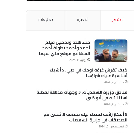
الأشهر
الأخيرة
تعليقات
مشاهدة وتحميل فيلم
أحمد وأحمد بطولة أحمد
السقا عبر موقع ماي سيما
MyCima (وي سيما WeCima)
يوليو 8, 2025
كيف تفرش غرفة نومك في دبي: 5 أشياء
أساسية عليك شراؤها
سبتمبر 9, 2024
فنادق جزيرة السعديات: 5 وجهات مذهلة لعطلة
استثنائية في أبو ظبي
سبتمبر 9, 2024
5 أفكار رائعة لقضاء ليلة ممتعة لا تُنسى مع
الصديقات في جزيرة السعديات
أغسطس 6, 2024