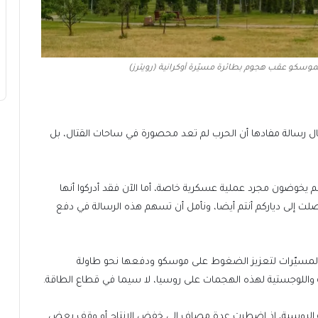
وسكو عقب هجوم بطائرة مسيّرة أوكرانية (رويترز)
ل رسالة مفادها أن الحرب لم تعد محصورة في ساحات القتال، بل
هم يخوضون مجرد عملية عسكرية خاصة، أما الآن فقد أدركوا أنها
لت إلى دياركم أنتم أيضا، ونأمل أن تسهم هذه الرسالة في دفع
 المسيّرات لتعزيز الضغوط على موسكو ودفعها نحو طاولة
ة واللوجستية لهذه الهجمات على روسيا، لا سيما في قطاع الطاقة.
طية الروسية، إذ اضطرت عدة مصاف إلى خفض الإنتاج أو وقف بعض