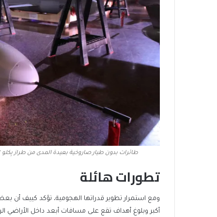
طائرات بدون طيار صاروخية بعيدة المدى من طراز بِكلو “
تطورات هائلة
ومع استمرار تطوير قدراتها الهجومية، تؤكد كييف أن ب
أكبر وبلوغ أهداف تقع على مسافات أبعد داخل الأراضي ال