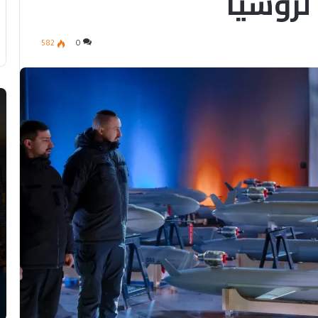
لروسيا
582
0