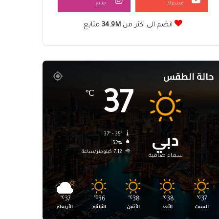
مشترك
متابع
انضم الى اكثر من
34.9M
متابع
حالة الطقس
37
℃
دبي
37º - 35º
52%
7.12 كيلومتر/ساعة
سماء صافية
℃
37
℃
36
℃
38
℃
38
℃
37
السبت
الأحد
الأثنين
الثلاثاء
الأربعاء