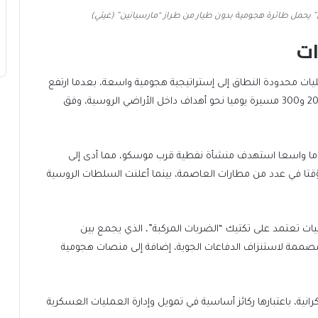
” يحمل طائرة هجومية بدون طيار من طراز “مارسيانين” (غيتي)
ات
يات محدودة النطاق إلى إستراتيجية هجومية واسعة، بعدما ارتفع
عدد المسيّرات التي تطلقها القوات الأوكرانية إلى ما بين 200 و300 مسيرة يوميا نحو أهداف داخل الأراضي الروسية، وفق
وما واسعا استهدف منشأة نفطية قرب موسكو، مما أدى إلى
قتا في عدد من مطارات العاصمة، بينما أعلنت السلطات الروسية
يات تعتمد على تكتيك “الضربات المركبة”، الذي يجمع بين
المصممة لاستنزاف الدفاعات الجوية، إضافة إلى منصات هجومية
نية، باعتبارها ركائز أساسية في تمويل وإدارة العمليات العسكرية