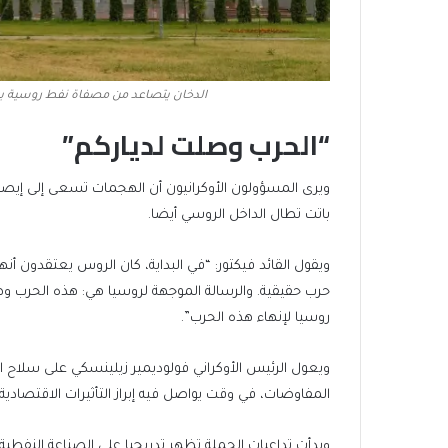
الدخان يتصاعد من مصفاة نفط روسية بم
“الحرب وصلت لدياركم”
ويرى المسؤولون الأوكرانيون أن الهجمات تسعى إلى إيصا
باتت تطال الداخل الروسي أيضا.
ويقول القائد فيكتور: “في البداية، كان الروس يعتقدون أن
حرب حقيقية. والرسالة الموجهة لروسيا هي: هذه الحرب وص
روسيا لإنهاء هذه الحرب”.
ويعول الرئيس الأوكراني فولوديمير زيلينسكي على سلاح
المفاوضات، في وقت يواصل فيه إبراز التأثيرات الاقتصادي
وبدأت تداعيات الحملة تظهر تدريجيا على الصناعة النف