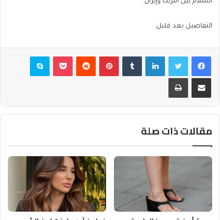
السلام بين أمريكا وإيران.
التفاصيل بعد قليل..
فيسبوك
تويتر
لينكدإن
بينتيريست
بوكيت
سكايب
مشاركة عبر البريد
طباعة
مقالات ذات صلة