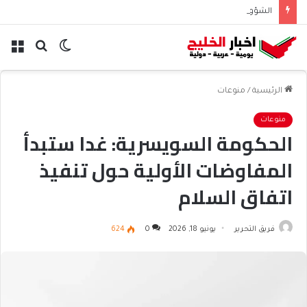
الشؤون الإسلامية تطلق حسابها الرسمي على تيك توك للمحتوى الديني
الوضع
بحث
الق
المظلم
عن
الرئيسية
/
منوعات
منوعات
الحكومة السويسرية: غدا ستبدأ
المفاوضات الأولية حول تنفيذ
اتفاق السلام
فريق التحرير
يونيو 18, 2026
0
624