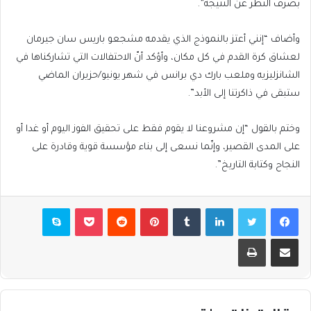
بصرف النظر عن النتيجة”.
وأضاف “إنني أعتز بالنموذج الذي يقدمه مشجعو باريس سان جيرمان
لعشاق كرة القدم في كل مكان، وأؤكد أنّ الاحتفالات التي تشاركناها في
الشانزليزيه وملعب بارك دي برانس في شهر يونيو/حزيران الماضي
ستبقى في ذاكرتنا إلى الأبد”.
وختم بالقول “إن مشروعنا لا يقوم فقط على تحقيق الفوز اليوم أو غدا أو
على المدى القصير، وإنّما نسعى إلى بناء مؤسسة قوية وقادرة على
النجاح وكتابة التاريخ”.
فيسبوك
تويتر
لينكدإن
بينتيريست
بوكيت
سكايب
مشاركة عبر البريد
طباعة