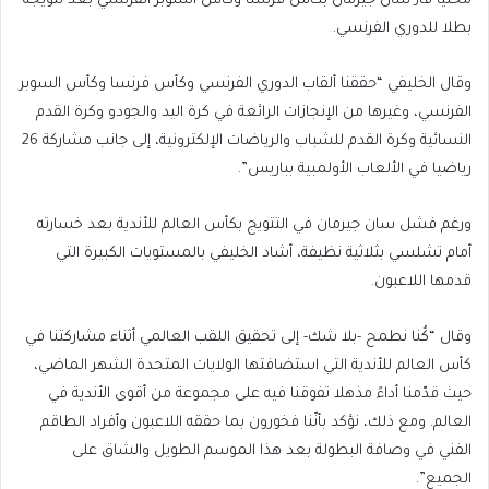
محليا فاز سان جيرمان بكأس فرنسا وكأس السوبر الفرنسي بعد تتويجه
بطلا للدوري الفرنسي.
وقال الخليفي “حققنا ألقاب الدوري الفرنسي وكأس فرنسا وكأس السوبر
الفرنسي، وغيرها من الإنجازات الرائعة في كرة اليد والجودو وكرة القدم
النسائية وكرة القدم للشباب والرياضات الإلكترونية، إلى جانب مشاركة 26
رياضيا في الألعاب الأولمبية بباريس”.
ورغم فشل سان جيرمان في التتويج بكأس العالم للأندية بعد خسارته
أمام تشلسي بثلاثية نظيفة، أشاد الخليفي بالمستويات الكبيرة التي
قدمها اللاعبون.
وقال “كُنا نطمح -بلا شك- إلى تحقيق اللقب العالمي أثناء مشاركتنا في
كأس العالم للأندية التي استضافتها الولايات المتحدة الشهر الماضي،
حيث قدّمنا أداءً مذهلا تفوقنا فيه على مجموعة من أقوى الأندية في
العالم. ومع ذلك، نؤكد بأنّنا فخورون بما حققه اللاعبون وأفراد الطاقم
الفني في وصافة البطولة بعد هذا الموسم الطويل والشاق على
الجميع”.