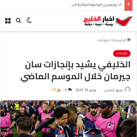
آيا يونيفرس الوجهة العائلية المثالية للترفيه والمغامرات
الوضع
بحث
الق
المظلم
عن
الرئيسية
/
منوعات
منوعات
الخليفي يشيد بإنجازات سان
جيرمان خلال الموسم الماضي
فريق التحرير
يوليو 18, 2025
0
717