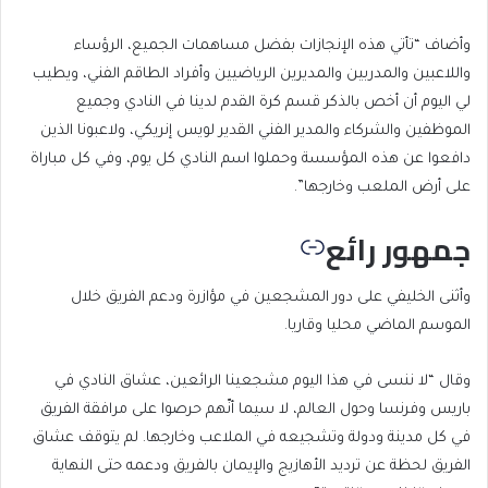
وأضاف “تأتي هذه الإنجازات بفضل مساهمات الجميع، الرؤساء
واللاعبين والمدربين والمديرين الرياضيين وأفراد الطاقم الفني، ويطيب
لي اليوم أن أخص بالذكر قسم كرة القدم لدينا في النادي وجميع
الموظفين والشركاء والمدير الفني القدير لويس إنريكي، ولاعبونا الذين
دافعوا عن هذه المؤسسة وحملوا اسم النادي كل يوم، وفي كل مباراة
على أرض الملعب وخارجها”.
جمهور رائع
وأثنى الخليفي على دور المشجعين في مؤازرة ودعم الفريق خلال
الموسم الماضي محليا وقاريا.
وقال “لا ننسى في هذا اليوم مشجعينا الرائعين، عشاق النادي في
باريس وفرنسا وحول العالم، لا سيما أنّهم حرصوا على مرافقة الفريق
في كل مدينة ودولة وتشجيعه في الملاعب وخارجها. لم يتوقف عشاق
الفريق لحظة عن ترديد الأهازيج والإيمان بالفريق ودعمه حتى النهاية