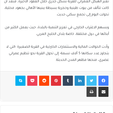
تغير الهيكل العمراني للقرية بشكل جذري خلال العقود الأخيرة، فبعد أن
كانت تتألف من بيوت طينية وحجرية بسيطة يبنيها الأهالي بجهود محلية،
تحولت اليوم إلى تجمع سكني حديث.
ويسهم الاغتراب الخارجي في تعزيز التنمية بالبلدة، حيث يعمل الكثير من
أبنائها في دول مختلفة، خاصة بلدان الخليج العربي.
وأدت الحوالات المالية والاستثمارات الخارجية في القرية الصغيرة -التي لا
يتجاوز عدد سكانها 5 آلاف نسمة- إلى تحول القرية نحو تنظيم عمراني
عصري، منحها مظهر المدن الحديثة.
فيسبوك
تويتر
لينكدإن
بينتيريست
بوكيت
سكايب
مشاركة عبر البريد
طباعة