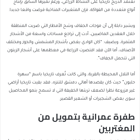
تعتمد الدريج تاريخيا على النشاط الزراعي، ورغم تميزها السابق بإنتاج
أنواع متعددة من الفواكه، فإن المتغيرات المناخية فرضت واقعا جديدا.
ويشير دابلة إلى أن موجات الجفاف وشح الأمطار التي ضربت المنطقة
خلال العقدين الماضيين، أدت إلى تراجع مساحات واسعة من الأشجار
المثمرة، ويضيف: “كان الوادي يغص بأشجار المشمش والجوز ومختلف
الأصناف، أما الآن فقد اقتصرت الزراعة في معظمها على أشجار الزيتون
التي تتحمل الجفاف”.
أما التلال المحيطة بالقرية، والتي كانت تُعرف تاريخيا باسم “سهرة
حلبون” حيث كان يقصدها أهالي دمشق للتنزه، فقد بقيت تاريخيا أراضي
غير مزروعة نظرا لضعف تربتها الخفيفة التي لا تسمح بنمو المحاصيل
سوى بعض الشجيرات أو الشعير القصير.
طفرة عمرانية بتمويل من
المغتربين