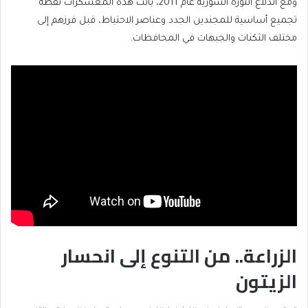
ومع اندلاع الثورة السورية عام 2011، باتت هذه المعسكرات نقطة
تجميع أساسية للمجندين الجدد وعناصر الاحتياط، قبل فرزهم إلى
مختلف الثكنات والجبهات في المحافظات.
الزراعة.. من التنوع إلى انحسار
الزيتون