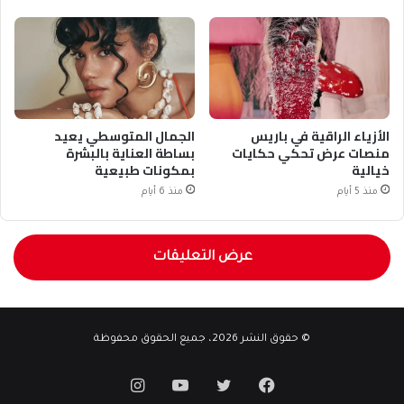
الأزياء الراقية في باريس
الجمال المتوسطي يعيد
منصات عرض تحكي حكايات
بساطة العناية بالبشرة
خيالية
بمكونات طبيعية
منذ 5 أيام
منذ 6 أيام
عرض التعليقات
© حقوق النشر 2026، جميع الحقوق محفوظة
فيسبوك
تويتر
يوتيوب
انستقرام