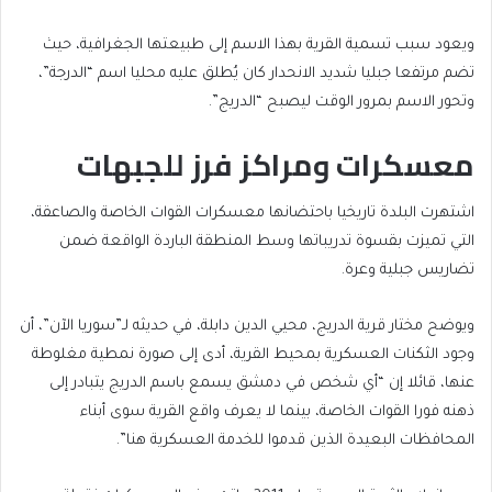
ويعود سبب تسمية القرية بهذا الاسم إلى طبيعتها الجغرافية، حيث
تضم مرتفعا جبليا شديد الانحدار كان يُطلق عليه محليا اسم “الدرجة”،
وتحور الاسم بمرور الوقت ليصبح “الدريج”.
معسكرات ومراكز فرز للجبهات
اشتهرت البلدة تاريخيا باحتضانها معسكرات القوات الخاصة والصاعقة،
التي تميزت بقسوة تدريباتها وسط المنطقة الباردة الواقعة ضمن
تضاريس جبلية وعرة.
ويوضح مختار قرية الدريج، محيي الدين دابلة، في حديثه لـ”سوريا الآن”، أن
وجود الثكنات العسكرية بمحيط القرية، أدى إلى صورة نمطية مغلوطة
عنها، قائلا إن “أي شخص في دمشق يسمع باسم الدريج يتبادر إلى
ذهنه فورا القوات الخاصة، بينما لا يعرف واقع القرية سوى أبناء
المحافظات البعيدة الذين قدموا للخدمة العسكرية هنا”.