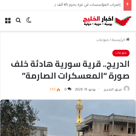
إضراب المؤسسات في غزة يحرم 45 ألف موظف من الرواتب
الوضع
بحث
الق
المظلم
عن
الرئيسية
/
منوعات
منوعات
الدريج.. قرية سورية هادئة خلف
صورة “المعسكرات الصارمة”
فريق التحرير
يونيو 15, 2026
0
593