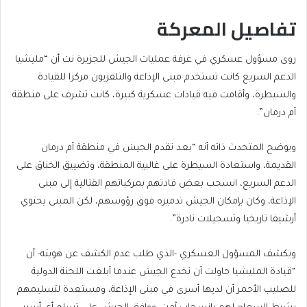
تفاصيل المعركة
روى مسؤول عسكري في غرفة عمليات الجيش للجزيرة نت أن “مليشيا
الدعم السريع كانت تستخدم مبنى الإذاعة والتلفزيون مركزا للقيادة
والسيطرة، وأقامت فيه قيادات عسكرية كبيرة، كانت تشرف على منطقة
أم درمان”.
ويوضح المتحدث ذاته أنه “بعد تقدم الجيش في منطقة أم درمان
القديمة، واستعادة السيطرة على غالبية المنطقة، وتضييق الخناق على
الدعم السريع، انسحب بعض قادتهم بمركباتهم القتالية إلى مبنى
الإذاعة، وكان بإمكان الجيش تدميره فوق رؤوسهم، لكن المبنى يحتوي
أرشيفا تاريخيا وتسجيلات نادرة”.
ويكشف المسؤول العسكري -الذي طلب عدم الكشف عن هويته- أن
“قيادة المليشيا حاولت أن تخدع الجيش عندما أبلغت اللجنة الدولية
للصليب الأحمر أن لديها أسرى في مبنى الإذاعة، ومستعدة لتسليمهم