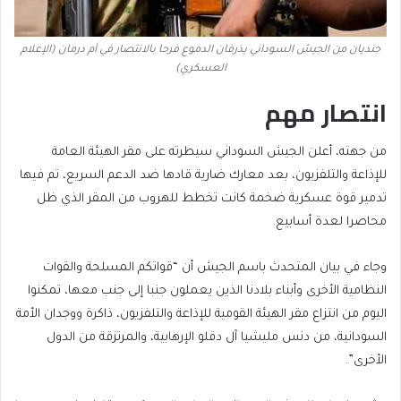
جنديان من الجيش السوداني يذرفان الدموع فرحا بالانتصار في أم درمان (الإعلام
العسكري)
انتصار مهم
من جهته، أعلن الجيش السوداني سيطرته على مقر الهيئة العامة
للإذاعة والتلفزيون، بعد معارك ضارية قادها ضد الدعم السريع، تم فيها
تدمير قوة عسكرية ضخمة كانت تخطط للهروب من المقر الذي ظل
محاصرا لعدة أسابيع.
وجاء في بيان المتحدث باسم الجيش أن “قواتكم المسلحة والقوات
النظامية الأخرى وأبناء بلادنا الذين يعملون جنبا إلى جنب معها، تمكنوا
اليوم من انتزاع مقر الهيئة القومية للإذاعة والتلفزيون، ذاكرة ووجدان الأمة
السودانية، من دنس مليشيا آل دقلو الإرهابية، والمرتزقة من الدول
الأخرى”.