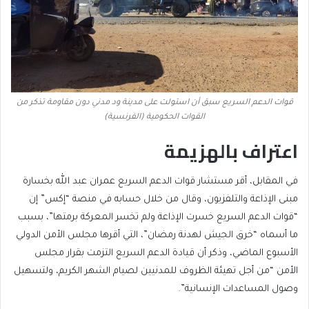
قوات الدعم السريع سبق أن استولت على مدينة ود مدني دون مقاومة تذكر من
القوات الحكومية (الفرنسية)
اعتراف بالهزيمة
في المقابل، أقر مستشار قوات الدعم السريع عمران عبد الله بخسارة
مبنى الإذاعة والتلفزيون، وقال من خلال حسابه في منصة “إكس” إن
“قوات الدعم السريع خسرت الإذاعة ولم تخسر المعركة برمتها”، بسبب
ما أسماه “خرق الجيش لهدنة رمضان”، التي أقرها مجلس الأمن الدولي
الأسبوع الماضي، وذكر أن قيادة الدعم السريع التزمت بقرار مجلس
الأمن “من أجل تهيئة الظروف للمدنيين لصيام الشهر الكريم، ولتسهيل
وصول المساعدات الإنسانية”.