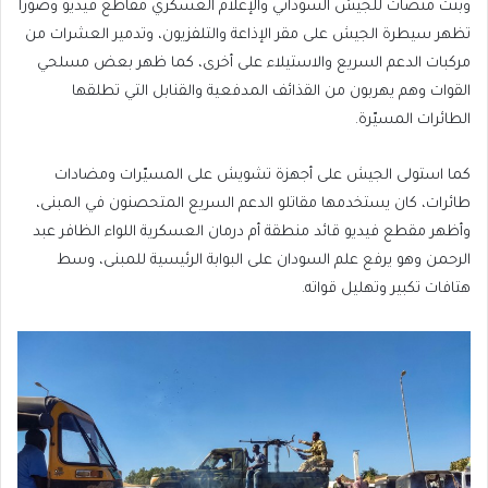
وبثت منصات للجيش السوداني والإعلام العسكري مقاطع فيديو وصورا
تظهر سيطرة الجيش على مقر الإذاعة والتلفزيون، وتدمير العشرات من
مركبات الدعم السريع والاستيلاء على أخرى، كما ظهر بعض مسلحي
القوات وهم يهربون من القذائف المدفعية والقنابل التي تطلقها
الطائرات المسيّرة.
كما استولى الجيش على أجهزة تشويش على المسيّرات ومضادات
طائرات، كان يستخدمها مقاتلو الدعم السريع المتحصنون في المبنى،
وأظهر مقطع فيديو قائد منطقة أم درمان العسكرية اللواء الظافر عبد
الرحمن وهو يرفع علم السودان على البوابة الرئيسية للمبنى، وسط
هتافات تكبير وتهليل قواته.