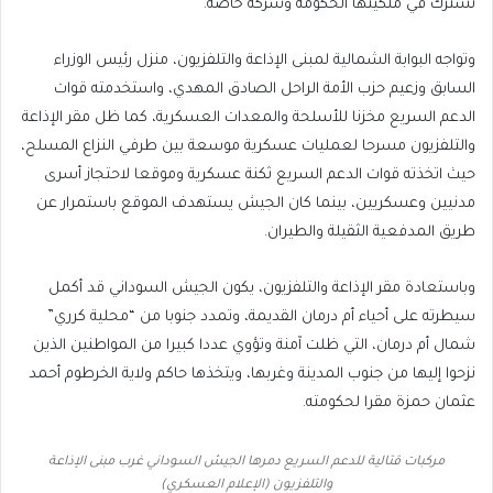
تشترك في ملكيتها الحكومة وشركة خاصة.
وتواجه البوابة الشمالية لمبنى الإذاعة والتلفزيون، منزل رئيس الوزراء
السابق وزعيم حزب الأمة الراحل الصادق المهدي، واستخدمته قوات
الدعم السريع مخزنا للأسلحة والمعدات العسكرية، كما ظل مقر الإذاعة
والتلفزيون مسرحا لعمليات عسكرية موسعة بين طرفي النزاع المسلح،
حيث اتخذته قوات الدعم السريع ثكنة عسكرية وموقعا لاحتجاز أسرى
مدنيين وعسكريين، بينما كان الجيش يستهدف الموقع باستمرار عن
طريق المدفعية الثقيلة والطيران.
وباستعادة مقر الإذاعة والتلفزيون، يكون الجيش السوداني قد أكمل
سيطرته على أحياء أم درمان القديمة، وتمدد جنوبا من “محلية كرري”
شمال أم درمان، التي ظلت آمنة وتؤوي عددا كبيرا من المواطنين الذين
نزحوا إليها من جنوب المدينة وغربها، ويتخذها حاكم ولاية الخرطوم أحمد
عثمان حمزة مقرا لحكومته.
مركبات قتالية للدعم السريع دمرها الجيش السوداني غرب مبنى الإذاعة
والتلفزيون (الإعلام العسكري)