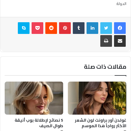
الدولة.
فيسبوك
تويتر
لينكدإن
بينتيريست
بوكيت
سكايب
مشاركة عبر البريد
طباعة
مقالات ذات صلة
غولدن آور براونت لون الشعر
5 نصائح لإطلالة بوب أنيقة
الأكثر رواجاً هذا الموسم
طوال الصيف