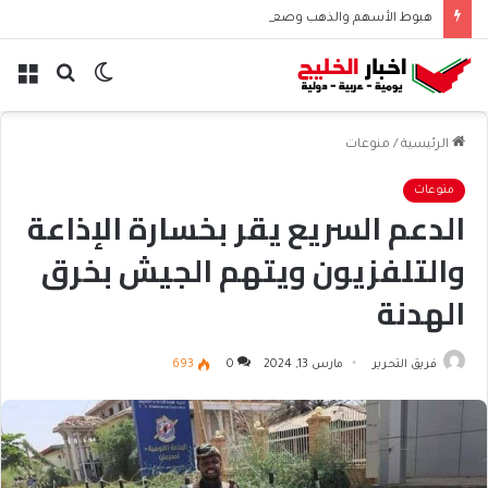
هبوط الأسهم والذهب وصعود النفط يعقّد مسار الفدرالي
الوضع
بحث
الق
المظلم
عن
الرئيسية
/
منوعات
منوعات
الدعم السريع يقر بخسارة الإذاعة
والتلفزيون ويتهم الجيش بخرق
الهدنة
فريق التحرير
مارس 13, 2024
0
693