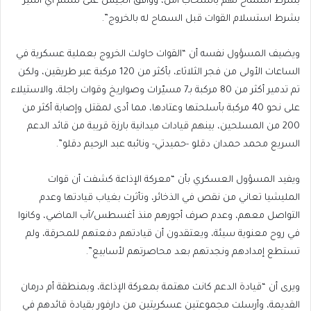
بشرط السماح لهم بانسحاب آمن، ووافق الجيش على تسلم أي أسير
بشرط استسلام القوات قبل السماح له بالخروج”.
ويضيف المسؤول نفسه أن “القوات حاولت الخروج بعملية عسكرية في
الساعات الأولى من فجر الثلاثاء، بأكثر من 120 مركبة عبر طريقين، ولكن
تم تدمير أكثر من 80 مركبة بـ7 مسيّرات وصواريخ وقوات راجلة، والاستيلاء
على نحو 40 مركبة بأسلحتها وعتادها، مما أدى لمقتل وإصابة أكثر من
200 من المسلحين، بينهم قيادات ميدانية بارزة قريبة من قائد الدعم
السريع محمد حمدان دقلو -حميدتي- ونائبه عبد الرحيم دقلو”.
ويفيد المسؤول العسكري بأن “معركة الإذاعة كشفت أن قوات
المليشيا تعاني من نقص في الذخائر، وتأثرت بغياب قيادتها وعدم
التواصل معهم، وعدم صرف أجورهم منذ أغسطس/آب الماضي، وكانوا
في روح معنوية سيئة، ويعتقدون أن قيادتهم دفعتهم للمحرقة، ولم
تستطع إمدادهم ونجدتهم بعد محاصرتهم لأسابيع”.
ويرى أن “قيادة الدعم كانت مهتمة بمعركة الإذاعة، وبمنطقة أم درمان
القديمة، وأرسلت مجموعتين عسكريتين من دارفور بقيادة قائدهم في