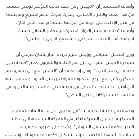
وأضاف المستشار أن “الجيش ومن خلفه كتائب المؤتمر الوطني تنصلت
من هذا العهد والالتزام الأخلاقي، وغدرت بقوات الدعم السريع وهاجمتها
في محور الإذاعة، على الرغم من التزامها مسبقا بوقف إطلاق النار”،
وأضاف “بذلك لم تخسر القوات المعركة برمتها، وبالمقابل كسبت
احترامها أمام الشعب السوداني والمجتمع الدولي والإقليمي”.
ويرى المحلل السياسي ورئيس تحرير جريدة التيار عثمان ميرغني أن
سيطرة الجيش السوداني على مقر الإذاعة والتلفزيون يعتبر “نقطة تحول
جديدة في سير الحرب”، وقال إنه يعتقد أن “الجيش نجح في تحقيق نصر
عسكري كبير، رفع الروح المعنوية للمواطنين قبل الجنود، واستعاد الثقة
التي اهتزت بالانسحاب السهل من مدينة مدني، عاصمة ولاية الجزيرة في
منتصف ديسمبر/كانون الأول الماضي”.
ويضيف في حديثه للجزيرة نت “في تقديري الآن بداية النهاية للمعارك
العسكرية، ولا تزال المعركة الأكبر هي المعركة السياسية، التي تتطلب
النظر بحكمة لمستقبل السودان”، وشدد على ضرورة بدء مرحلة
سياسية للتمهيد لما بعد الحرب، بتشكيل حكومة مدنية وبناء مؤسسات