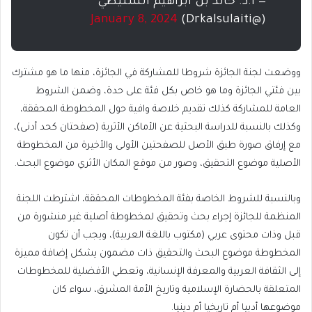
— أ.د. خالد بن ابراهيم السليطي
January 8, 2024
(@Drkalsulaiti)
ووضعت لجنة الجائزة شروطا للمشاركة في الجائزة، منها ما هو مشترك
بين فئتي الجائزة وما هو خاص بكل فئة على حدة، وضمن الشروط
العامة للمشاركة كذلك تقديم خلاصة وافية حول المخطوطة المحققة،
وكذلك بالنسبة للدراسة البحثية عن الأماكن الأثرية (صفحتان كحد أدنى)،
مع إرفاق صورة طبق الأصل للصفحتين الأولى والأخيرة من المخطوطة
الأصلية موضوع التحقيق، وصور من موقع المكان الأثري موضوع البحث.
وبالنسبة للشروط الخاصة بفئة المخطوطات المحققة، اشترطت اللجنة
المنظمة للجائزة إجراء بحث وتحقيق لمخطوطة أصلية غير منشورة من
قبل وذات محتوى عربي (مكتوب باللغة العربية)، ويجب أن تكون
المخطوطة موضوع البحث والتحقيق ذات مضمون يشكل إضافة مميزة
إلى الثقافة العربية والمعرفة الإنسانية، وتعطي الأفضلية للمخطوطات
المتعلقة بالحضارة الإسلامية وتاريخ الأمة المشرق، سواء كان
موضوعها أدبيا أم تاريخيا أم دينيا.