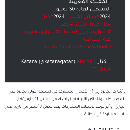
“المملكة المغربية”
التسجيل لغاية 30 يونيو
2024
#قطر_المغرب
2024
#كتارا
#دار_كتارا_للنشر
#قطر
#كتارا_ملتقى_الثقافات
#كتارا_وجهة_ثقا
فية_سياحية
pic.twitter.com/LLbgWhGBIO
— كتارا | Katara (@kataraqatar)
March
11, 2024
وأشارت الجائزة إلى أن الأعمال المشاركة في النسخة الأولى لجائزة كتارا
للمخطوطات والأماكن الأثرية تقبل ابتداء من الاثنين 11 مارس/آذار
الجاري، وآخر موعد لاستلام المشاركات بعد مضي 3 أشهر من تاريخ فتح
باب المشاركة في الجائزة.