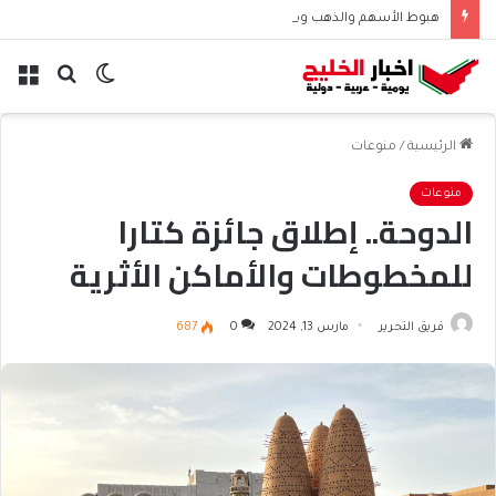
هبوط الأسهم والذهب وصعود النفط يعقّد مسار الفدرالي
الوضع
بحث
الق
المظلم
عن
الرئيسية
/
منوعات
منوعات
الدوحة.. إطلاق جائزة كتارا
للمخطوطات والأماكن الأثرية
فريق التحرير
مارس 13, 2024
0
687