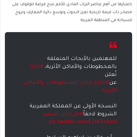
باعتبارها من أهم عناصر التراث المادي للأمم يتيح فرصة للوقوف على
مصادر ذات قيمة تاريخية تعزز البحوث وتوسع دائرة المعارف وتروج
للسياحة في المنطقة العربية.
للمهتمين بالأبحاث المتعلقة
بالمخطوطات والأماكن الأثرية،
#كتارا
تُعلن
عن
#جائزة_كتارا_للمخطوطات_والاماكن_
الأثرية
النسخة الأولى عن المملكة المغربية
الشروط لاحقاً
#دار_كتارا_للنشر
pic.twitter.com/EZt4TrXwtI