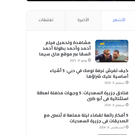
الأشهر
الأخيرة
تعليقات
مشاهدة وتحميل فيلم
أحمد وأحمد بطولة أحمد
السقا عبر موقع ماي سيما
MyCima (وي سيما WeCima)
يوليو 8, 2025
كيف تفرش غرفة نومك في دبي: 5 أشياء
أساسية عليك شراؤها
سبتمبر 9, 2024
فنادق جزيرة السعديات: 5 وجهات مذهلة لعطلة
استثنائية في أبو ظبي
سبتمبر 9, 2024
5 أفكار رائعة لقضاء ليلة ممتعة لا تُنسى مع
الصديقات في جزيرة السعديات
أغسطس 6, 2024