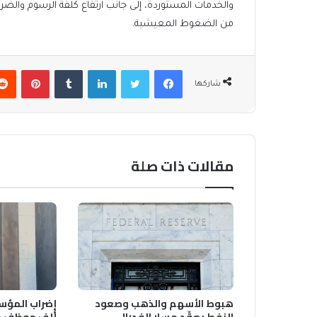
والخدمات المستوردة، إلى جانب ارتفاع كلفة الرسوم والضر
من الضغوط المعيشية.
فيسبوك
تويتر
لينكدإن
بينتير
شاركها
مقالات ذات صلة
هبوط الأسهم والذهب وصعود
النفط يعقّد مسار الفدرالي
ألف موظف من