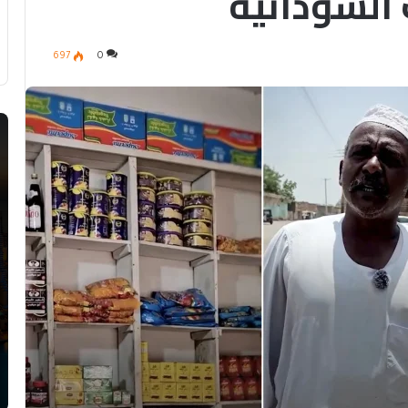
السودانية
697
0