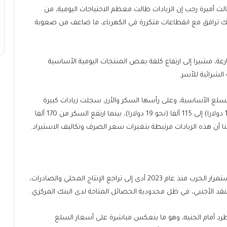
 أميرة رجب إن الزيادات طالت معظم الاحتياجات اليومية، من
ذلك ترافق مع انقطاعات متكررة في الكهرباء، ما ضاعف من صعوبة
، مشيرا إلى ارتفاع كلفة بعض المنتجات اليومية الأساسية
الشرائية للأسر.
لسلع الأساسية، وعلى رأسها السكر والأرز، سجلت زيادات كبيرة
مؤخرا، وأوضح أن سعر الأرز ارتفع من 68 ألف جنيه (نحو 11 دولارا) إلى 115 ألفا (نحو 19 دولارا)، بينما ارتفع السكر من 170 ألفا
وفي السياق ذاته، أوضح الخبير الاقتصادي وليد النيل أن استمرار الحرب منذ عام 2023 أدى إلى تراجع الإنتاج المحلي والصادرات،
النقد الأجنبي، في ظل محدودية الحصائل المتاحة لدى البنك المركزي.
رد أمام الجنيه، وهو ما ينعكس مباشرة على أسعار السلع