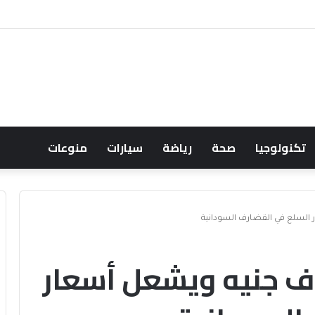
عود النفط يعقّد مسار الفدرالي
تكنولوجيا
صحة
رياضة
سيارات
منوعات
ار يلامس 6 آلاف جنيه ويشعل أسعار