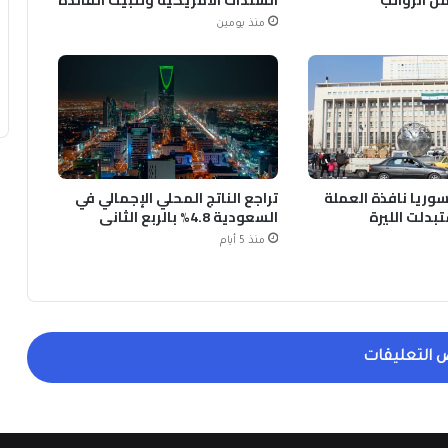
منذ يومين
سوريا نافذة العملة
تراجع الناتج المحلي الإجمالي في
بدلت الليرة
السعودية 4.8% بالربع الثاني
منذ 5 أيام
 التعليقات