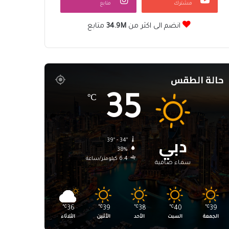
مشترك
متابع
انضم الى اكثر من
34.9M
متابع
حالة الطقس
35
℃
دبي
39º - 34º
38%
6.4 كيلومتر/ساعة
سماء صافية
℃
36
℃
39
℃
38
℃
40
℃
39
الجمعة
السبت
الأحد
الأثنين
الثلاثاء