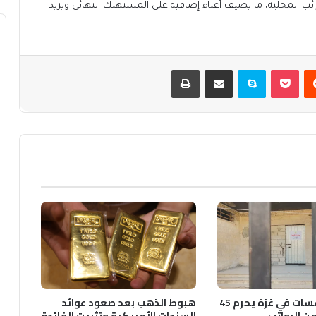
ائب المحلية، ما يضيف أعباء إضافية على المستهلك النهائي ويزيد
يست
بوكيت
سكايب
مشاركة عبر البريد
طباعة
إضراب المؤسسات في غزة يحرم 45
هبوط الذهب بعد صعود عوائد
 الرواتب
السندات الأمريكية وتثبيت الفائدة