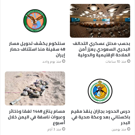
بحسب محلل عسكري التحالف
سنتكوم يكشف تحويل مسار
البحري السعودي يعزز أمن
48 سفينة منذ استئناف حصار
الملاحة الإقليمية والدولية
إيران
منذ 10 ساعات
منذ يوم واحد
حرس الحدود بجازان ينقذ مقيم
مسام ينتزع 1448 لغمًا وذخائر
باكستاني بعد وعكة صحية في
وعبوات ناسفة في اليمن خلال
البحر
أسبوع
منذ يومين
منذ 3 أيام