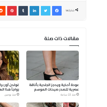
فيسبوك
تويتر
لينكدإن
بينتير
شاركها
مقالات ذات صلة
عودة أحذية ويدجز الجلدية بأناقة
غولدن آور برا
عصرية تتصدر صيحات الموسم
رواجاً هذا ا
منذ 22 ساعة
منذ يومين