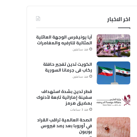
اخر الاخبار
آيا يونيفرس الوجهة العائلية
المثالية للترفيه والمغامرات
منذ ساعتين
الكويت تدين تفجير حافلة
ركاب في جرمانا السورية
منذ ساعتين
قطر تدين بشدة استهداف
سفينة إماراتية تابعة لأدنوك
بمضيق هرمز
منذ 3 ساعات
الصحة العالمية تراقب القراد
في أوروبا بعد رصد فيروس
بوربون