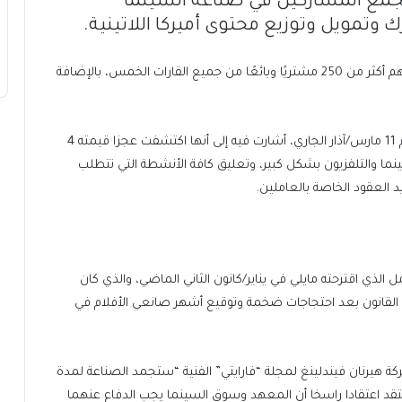
يجمع المشاركين في صناعة السينما
رك وتمويل وتوزيع محتوى أميركا اللاتينية.
ويستقبل الحدث 3 آلاف مشارك معتمد كل عام، بمن فيهم أكثر من 250 مشتريًا وبائعًا من جميع القارات الخمس، بالإضافة
وكانت وزارة رأس المال البشري الأرجنتينية أصدرت بيانا يوم 11 مارس/آذار الجاري، أشارت فيه إلى أنها اكتشفت عجزا قيمته 4
ما والتلفزيون بشكل كبير، وتعليق كافة الأنشطة التي تتطلب
 العقود الخاصة بالعاملين.
لذي اقترحته مايلي في يناير/كانون الثاني الماضي، والذي كان
القانون بعد احتجاجات ضخمة وتوقيع أشهر صانعي الأفلام في
حركة هيرنان فيندلينغ لمجلة “فارايتي” الفنية “ستجمد الصناعة لمدة
تقد اعتقادا راسخا أن المعهد وسوق السينما يجب الدفاع عنهما