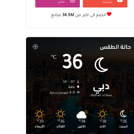
مشترك
متابع
انضم الى اكثر من
34.9M
متابع
حالة الطقس
36
℃
دبي
36º - 35º
44%
4.71 كيلومتر/ساعة
سماء صافية
℃
39
℃
36
℃
38
℃
38
℃
36
السبت
الأحد
الأثنين
الثلاثاء
الأربعاء