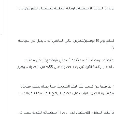
وزارة الثقافة الأرجنتينية والوكالة الوطنية للسينما والتلفزيون، وأثار
وكان الرئيس الأرجنتيني خافيير ميلي قد أعلن فور تسلمه للحكم يوم 19 نوفمبر/تشرين الثاني الماضي أنه لا بديل عن سياسة
.
ي المتطرّف، ويصف نفسه بأنه “رأسمالي فوضوي”. دخل معترك
السياسة عام 2019، ونال عضوية مجلس النواب عام 2021، ثم فاز برئاسة الأرجنتين بعد حصوله على 55% من الأصوات، وهزم
طريقها من كسب ثقة الفئة الشبابية، مما جعله يحقق مفاجأة
صية مثيرة للجدل تعوّدت على حضور البرامج النقاشية التلفزية ذات
البنك المركزي الأرجنتيني الذي يرى أن سياساته النقدية سبب في