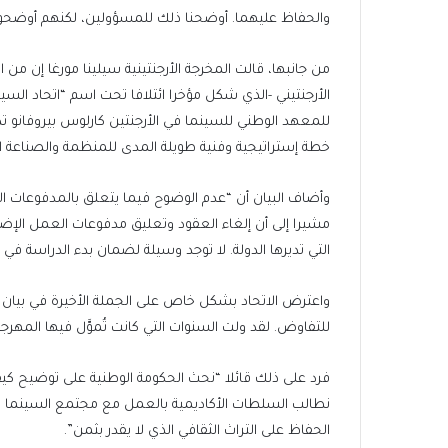
والحفاظ عليهما. أوضحنا ذلك للمسؤولين، لكنهم أوضحوا ل
من جانبها، قالت المخرجة الأرجنتينية سيلينا مورغا إن م
الأرجنتيني -الذي شكل مؤخرا ائتلافا تحت اسم “اتحاد السين
للمعهد الوطني للسينما في الأرجنتين كارلوس بيروفانو ت
خطة إستراتيجية وفنية طويلة المدى للمنظمة والصناعة ا
مشيرا إلى أن إلغاء العقود وتعليق مدفوعات العمل الإ
التي تديرها الدولة. لا توجد وسيلة لضمان بدء الدراسة في
للتفاوض. لقد ولت السنوات التي كانت تُموَّل فيها المهر
فرد على ذلك قائلا “نحث الحكومة الوطنية على توضيح كيف 
نطالب السلطات الأكاديمية بالعمل مع مجتمع السينما ل
الحفاظ على التراث الثقافي الذي لا يقدر بثمن”.