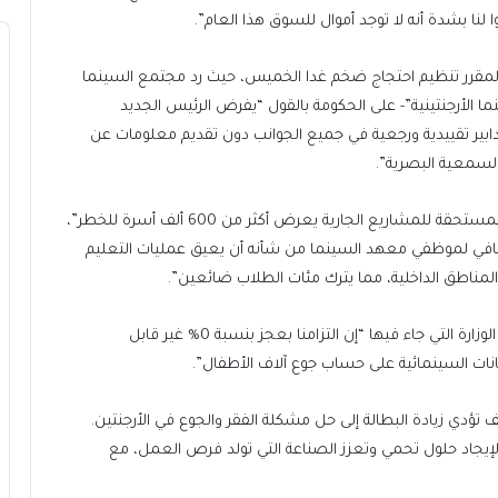
نا بشدة أنه لا توجد أموال للسوق هذا العام”.
ن المقرر تنظيم احتجاج ضخم غدا الخميس، حيث رد مجتمع السينما
ما الأرجنتينية”- على الحكومة بالقول “يفرض الرئيس الجديد
دابير تقييدية ورجعية في جميع الجوانب دون تقديم معلومات عن
لسمعية البصرية”.
وأضاف البيان أن “عدم الوضوح فيما يتعلق بالمدفوعات المستحقة للمشاريع الجارية يعرض أكثر من 600 ألف أسرة للخطر”،
ضافي لموظفي معهد السينما من شأنه أن يعيق عمليات التعليم
 المناطق الداخلية، مما يترك مئات الطلاب ضائعين”.
واعترض الاتحاد بشكل خاص على الجملة الأخيرة في بيان الوزارة التي جاء فيها “إن التزامنا بعجز بنسبة 0% غير قابل
جانات السينمائية على حساب جوع آلاف الأطفال”.
تؤدي زيادة البطالة إلى حل مشكلة الفقر والجوع في الأرجنتين.
إيجاد حلول تحمي وتعزز الصناعة التي تولد فرص العمل، مع