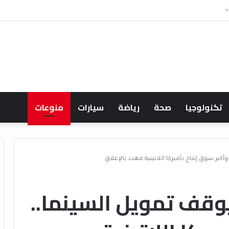
لية المثالية للترفيه والمغامرات
تكنولوجيا
صحة
رياضة
سيارات
منوعات
أكبر سوق إنتاج بأميركا اللاتينية مهدد بالإغلاق
يوقف تمويل السينما..