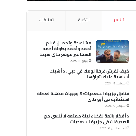
الأشهر
الأخيرة
تعليقات
مشاهدة وتحميل فيلم
أحمد وأحمد بطولة أحمد
السقا عبر موقع ماي سيما
MyCima (وي سيما WeCima)
يوليو 8, 2025
كيف تفرش غرفة نومك في دبي: 5 أشياء
أساسية عليك شراؤها
سبتمبر 9, 2024
فنادق جزيرة السعديات: 5 وجهات مذهلة لعطلة
استثنائية في أبو ظبي
سبتمبر 9, 2024
5 أفكار رائعة لقضاء ليلة ممتعة لا تُنسى مع
الصديقات في جزيرة السعديات
أغسطس 6, 2024