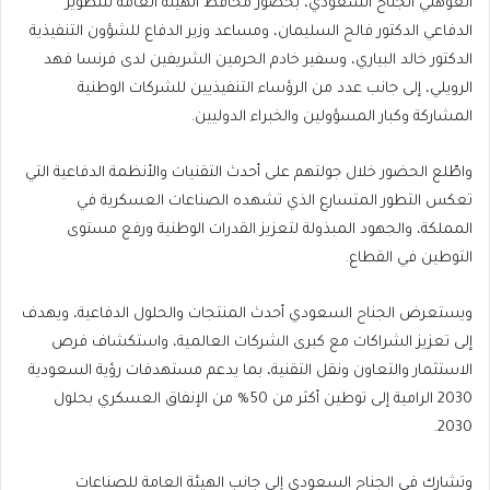
العوهلي الجناح السعودي، بحضور محافظ الهيئة العامة للتطوير
الدفاعي الدكتور فالح السليمان، ومساعد وزير الدفاع للشؤون التنفيذية
الدكتور خالد البياري، وسفير خادم الحرمين الشريفين لدى فرنسا فهد
الرويلي، إلى جانب عدد من الرؤساء التنفيذيين للشركات الوطنية
المشاركة وكبار المسؤولين والخبراء الدوليين.
واطّلع الحضور خلال جولتهم على أحدث التقنيات والأنظمة الدفاعية التي
تعكس التطور المتسارع الذي تشهده الصناعات العسكرية في
المملكة، والجهود المبذولة لتعزيز القدرات الوطنية ورفع مستوى
التوطين في القطاع.
ويستعرض الجناح السعودي أحدث المنتجات والحلول الدفاعية، ويهدف
إلى تعزيز الشراكات مع كبرى الشركات العالمية، واستكشاف فرص
الاستثمار والتعاون ونقل التقنية، بما يدعم مستهدفات رؤية السعودية
2030 الرامية إلى توطين أكثر من 50% من الإنفاق العسكري بحلول
2030.
وتشارك في الجناح السعودي إلى جانب الهيئة العامة للصناعات