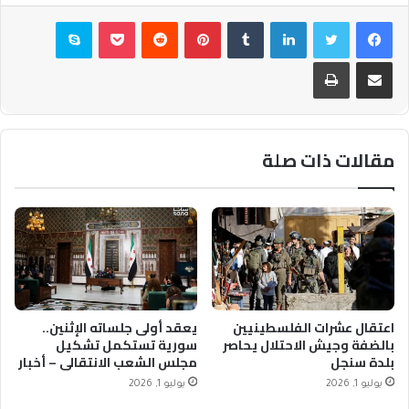
فيسبوك
تويتر
لينكدإن
بينتيريست
بوكيت
سكايب
مشاركة عبر البريد
طباعة
مقالات ذات صلة
اعتقال عشرات الفلسطينيين
يعقد أولى جلساته الإثنين..
بالضفة وجيش الاحتلال يحاصر
سورية تستكمل تشكيل
بلدة سنجل
مجلس الشعب الانتقالي – أخبار
السعودية
يوليو 1, 2026
يوليو 1, 2026