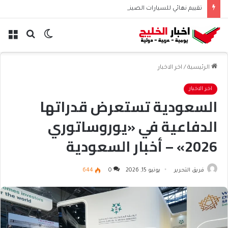
تقييم نهائي للسيارات الصينية بعد سنوات من الاستخدام
الوضع
بحث
الق
المظلم
عن
الرئيسية
/
اخر الاخبار
اخر الاخبار
السعودية تستعرض قدراتها
الدفاعية في «يوروساتوري
2026» – أخبار السعودية
فريق التحرير
يونيو 15, 2026
0
644