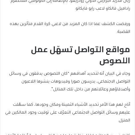
ريال مدريد البرازيلي الدولي رودريغو، بالإضافة إلى الكولومبي المخضرم
راداميل فالكاو لاعب رايو فايكانو.
ورفضت الكشف عما اذا كان المزيد من لاعبي كرة القدم متأثرين بهذه
القضية.
مواقع التواصل تسهّل عمل
اللصوص
وجاء في البيان أنه لتحديد أهدافهم “كان اللصوص يدققون في وسائل
التواصل الاجتماعي، يدرسون صورا وفيديوهات ينشرها اللاعبون
وأصدقاؤهم وعائلاتهم من داخل تلك المنازل”.
أتاح لهم هذا الأمر تحديد الأشياء الثمينة ومكان وجودها، كما سهّلت
عليهم وسائل التواصل الاجتماعي التعرّف على توقيت وجود المالكين في
المنزل.