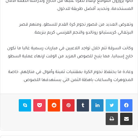
كانوا يزورون المواقع لإلقاء نظرة عليها من الخارج ولدراسة أنظمة الأمان
المستخدمة، وتحديد أفضل طريقة للدخول.
وتعرض العديد من قصور نجوم كرة القدم للسطو، ومنهم قصر
البرتغالي كريستيانو رونالدو والنجم الفرنسي كريم بنزيمة.
وكانت السرقة تتم خلال تواجد اللاعبين في مباريات رسمية غالبا ما تكون
خارج إسبانيا، مما يتيح للصوص المزيد من الوقت لإنهاء عملية السطو.
وعادة ما يحتفظ نجوم الكرة بمقتنيات ثمينة وأموال في منازلهم، خاصة
المجوهرات والساعات باهظة الثمن التي يستهدفها اللصوص.
فيسبوك
تويتر
لينكدإن
بينتيريست
بوكيت
سكايب
مشاركة عبر البريد
طباعة