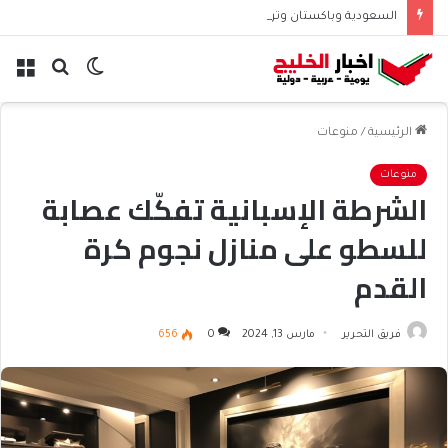
السعودية وباكستان وتركيا… نحو توازن إقليمي جديد في الشرق الأوسط
الوضع
بحث
الق
المظلم
عن
الرئيسية
/
منوعات
منوعات
الشرطة الإسبانية تفكّك عصابة
للسطو على منازل نجوم كرة
القدم
فريق التحرير
مارس 13, 2024
0
656