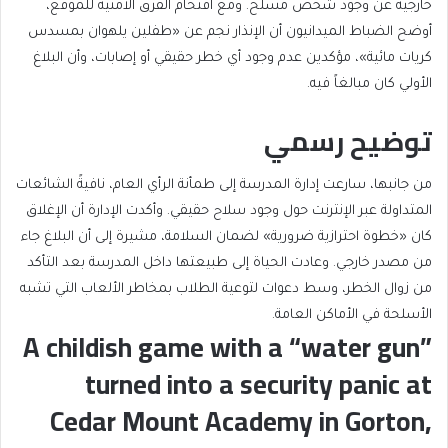
خارجية عن وجود شخص مسلح. ومع اقتحام الفرق الأمنية للموقع،
أوضح الضباط الميدانيون أن الإنذار نجم عن «طفلين يلهوان بمسدس
كريات مائية»، مؤكدين عدم وجود أي خطر حقيقي أو إصابات، وأن البلاغ
الأولي كان مبالغاً فيه.
توضيح رسمي
من جانبها، سارعت إدارة المدرسة إلى طمأنة الرأي العام، نافيةً الشائعات
المتداولة عبر الإنترنت حول وجود سلاح حقيقي. وأكدت الإدارة أن الإغلاق
كان «خطوة احترازية ضرورية» لضمان السلامة، مشيرة إلى أن البلاغ جاء
من مصدر خارجي. وعادت الحياة إلى طبيعتها داخل المدرسة بعد التأكد
من زوال الخطر، وسط دعوات لتوعية الطلاب بمخاطر الألعاب التي تشبه
الأسلحة في الأماكن العامة.
A childish game with a “water gun”
turned into a security panic at
Cedar Mount Academy in Gorton,