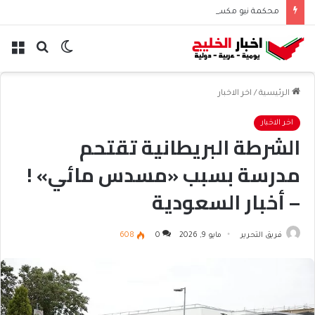
محكمة نيو مكسيكو تغرم ميتا نصف مليار دولار بسبب الأطفال
الوضع
بحث
الق
المظلم
عن
الرئيسية
/
اخر الاخبار
اخر الاخبار
الشرطة البريطانية تقتحم
مدرسة بسبب «مسدس مائي» !
– أخبار السعودية
فريق التحرير
مايو 9, 2026
0
608