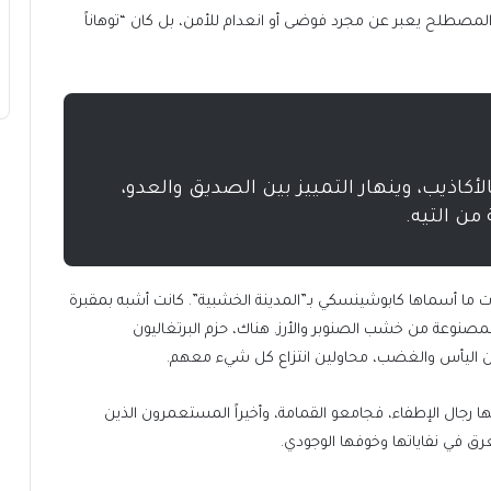
كونفوزاو” (Confusão). لم يكن هذا المصطلح يعبر عن مجرد فوضى أو انعدام للأمن، بل كان “توهاناً
أكاذيب، وينهار التمييز بين الصديق والعدو،
ن التيه.
شأت ما أسماها كابوشينسكي بـ”المدينة الخشبية”. كانت أشبه بمقبرة
صنوعة من خشب الصنوبر والأرز. هناك، حزم البرتغاليون
 من اليأس والغضب، محاولين انتزاع كل شيء معهم.
ا رجال الإطفاء، فجامعو القمامة، وأخيراً المستعمرون الذين
تغرق في نفاياتها وخوفها الوجودي.