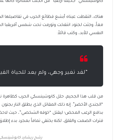
كابوشينسكي “جحيماً أرضياً” من الجثث المتناثرة كأنها ع
هناك، التقطت عيناه أبشع فظائع الحرب في تفاصيلها ال
معاً، وجثث لجنود انتفخت وتورمت تحت شمس أفريقيا ال
النفسي للأبد، وكتب قائلاً:
“لقد تغير وجهي، ولم يعد للحياة ال
من قلب هذا الجحيم، حلل كابوشينسكي الحرب كظاهرة نف
“الجندي الأخضر”. إنه ذلك المقاتل الذي يطلق النار بجنو
بدافع الرعب المحض؛ ليقتل “خوفه الشخصي”، حيث لاحظ 
فترات الصمت والقلق، لكنه يختفي تماماً بمجرد بدء إطلاق ا
رشح ريشارد كابوشينسكي لجائزة نو