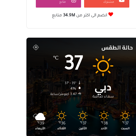
مشترك
متابع
انضم الى اكثر من
34.9M
متابع
حالة الطقس
37
℃
دبي
37º - 35º
41%
3.47 كيلومتر/ساعة
سماء صافية
℃
39
℃
36
℃
37
℃
38
℃
37
السبت
الأحد
الأثنين
الثلاثاء
الأربعاء