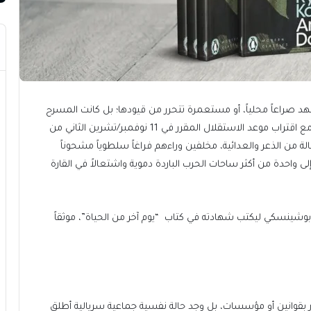
جغرافية تشهد صراعاً محلياً، أو مستعمرة تتحرر من قيودها؛ بل كانت المسرح
الأخير لانهيار إمبراطورية برتغالية صمدت لخمسة قرون. ومع اقتراب موعد الاستقلال المقرر في 11 نوفمبر/تشرين الثاني من
 من الذعر والعدائية، مخلفين وراءهم فراغاً سلطوياً مشحوناً
 إلى واحدة من أكثر ساحات الحرب الباردة دموية واشتعالاً في القارة
بوشينسكي ليكتب شهادته في كتاب “يوم آخر من الحياة”، موثقاً
ر بقوانين أو مؤسسات، بل وجد حالة نفسية جماعية سريالية أطلق