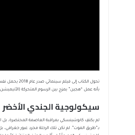
بأنه عمل “هجين” يمزج بين الرسوم المتحركة (الأنيميشن) و
سيكولوجية الجندي الأخضر
لم يكتفِ كابوشينسكي بمراقبة العاصمة المحتضرة، بل اندف