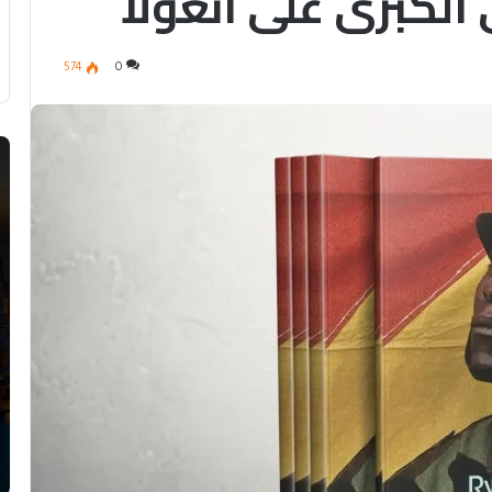
لكبرى على أنغولا
574
0