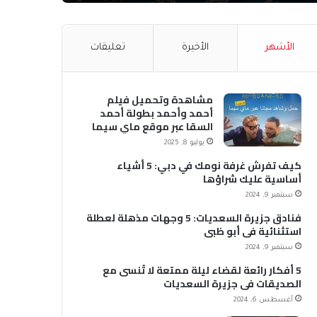
الأشهر
الأخيرة
تعليقات
مشاهدة وتحميل فيلم
أحمد وأحمد بطولة أحمد
السقا عبر موقع ماي سيما
MyCima (وي سيما WeCima)
يوليو 8, 2025
كيف تفرش غرفة نومك في دبي: 5 أشياء
أساسية عليك شراؤها
سبتمبر 9, 2024
فنادق جزيرة السعديات: 5 وجهات مذهلة لعطلة
استثنائية في أبو ظبي
سبتمبر 9, 2024
5 أفكار رائعة لقضاء ليلة ممتعة لا تُنسى مع
الصديقات في جزيرة السعديات
أغسطس 6, 2024