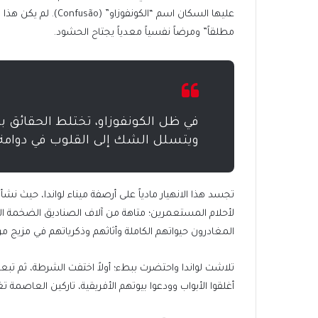
عليها السكان اسم “ال
مطلقاً” ومرضاً نفسياً معدياً يجتاح الحشود.
في ظل الكونفوزاو، تختلط الحقائق بال
ويتسلل الشك إلى القلوب في دوامة م
تجسد هذا الانهيار مادياً على أرصفة ميناء لواندا، حيث ن
لأحلام المستعمرين؛ متاهة من آلاف الصناديق الضخمة الم
المغادرون حيواتهم الكاملة وأثاثهم وذكرياتهم في مزيج
تلاشت لواندا واحتضرت ببطء؛ أولاً اختفت الشرطة، ثم تبعه
أغلقوا الأبواب وودعوا بيوتهم الأفريقية، تاركين العاصمة 