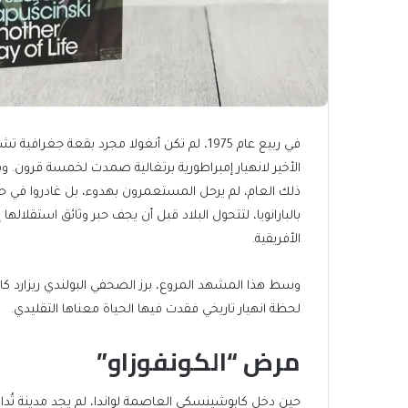
في ربيع عام 1975، لم تكن أنغولا مجرد بقعة 
ذلك العام، لم يرحل المستعمرون بهدوء، بل غادروا في حالة
بالبارانويا، لتتحول البلاد قبل أن يجف حبر وثائق استقلالها
الأفريقية.
وسط هذا المشهد المروع، برز الصحفي البولندي ريزارد كا
لحظة انهيار تاريخي فقدت فيها الحياة معناها التقليدي.
مرض “الكونفوزاو”
حين دخل كابوشينسكي العاصمة لواندا، لم يجد مدينة تُدا