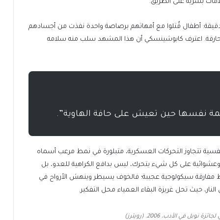
لامات بشرية على الطريق.
دقيقة: أطفال قُتلوا مع أمهاتهم برصاصة واحدة نفذت من أجسادهم
حارقة. اعترف كابوشينسكي أن هذا المشهد سلب منه سلامه
قيمة نفسها حين تعيش على حافة الهاوية”.
سية تتجاوز التحركات العسكرية، متبلورة في نمط مرعب أسماه
ن وعشوائية على كل شيء يتحرك، ليس بدافع الكراهية للعدو، بل
مفارقة سيكولوجية عجيبة؛ فالخوف يسيطر وينهش الأرواح في
لنار، حيث تحل غريزة البقاء العمياء محل التفكير.
بل في الأدب، 2006. (رويترز)