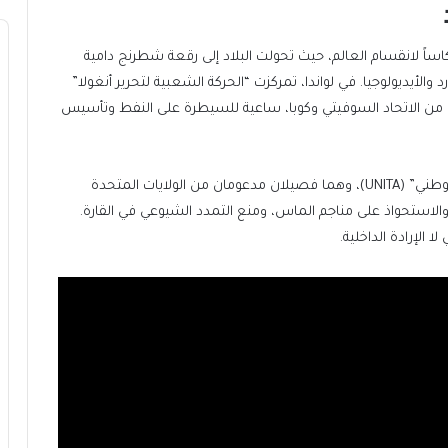
عكاساً لانقسام العالم، حيث تحولت البلاد إلى رقعة شطرنج دامية
لأيديولوجيا. في لواندا، تمركزت “الحركة الشعبية لتحرير أنغولا”
بقوة من الاتحاد السوفيتي وكوبا، ساعية للسيطرة على النفط وتأسيس
وفي المقابل، وقفت “الجبهة الوطنية” (FNLA) و”الاتحاد الوطني” (UNITA)، وهما فصيلان مدعومان من الولايات المتحدة
لاستحواذ على مناجم الماس، ومنع التمدد الشيوعي في القارة.
 الإرادة الداخلية.