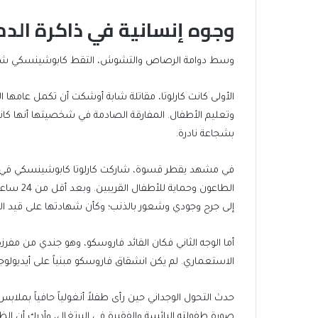
وجوه إنسانية في ذاكرة الدم
وسط دوامة الرصاص والتشوش، التقط كابوشينسكي شخصي
الأولى كانت كارلوتا، مقاتلة شابة أوشكت أن تكمل عامها ال
وتعليم الأطفال. المفارقة الصادمة في شخصيتها أنها كان
بشجاعة نادرة.
في مشهد يقطر قسوة، شاركت كارلوتا كابوشينسكي في سكب
الطاعون و
إلى جرح وجودي وشعور بالذنب؛ وكأن شهادتها على قيد الحي
أما الوجه الثاني فكان القائد فاروسكو، وهو جندي من مف
الاستعماري. لم يكن انشقاق فاروسكو مبنياً على أيديولو
صورة طفولته البائسة والفقيرة في البرتغال، وأدرك أن الظل