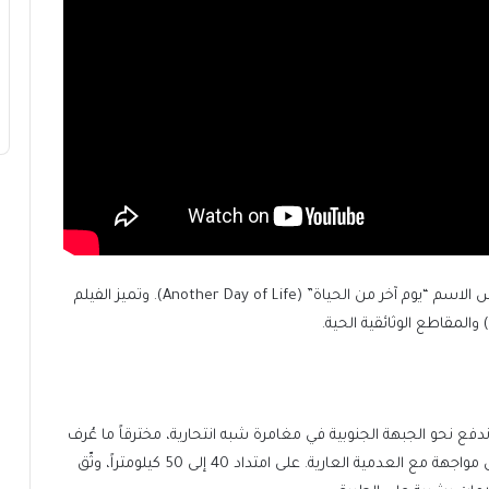
تحول الكتاب إلى فيلم سينمائي صدر عام 2018 يحمل نفس الاسم “يوم آخر من الحياة” (Another Day of Life). وتميز الفيلم
المقاطع الوثائقية الحية.
ع نحو الجبهة الجنوبية في مغامرة شبه انتحارية، مخترقاً ما عُرف
بـ”طريق الموت”. لم تكن تلك الرحلة مجرد عبور جغرافي، بل مواجهة مع العدمية العارية. على امتداد 40 إلى 50 كيلومتراً، وثّق