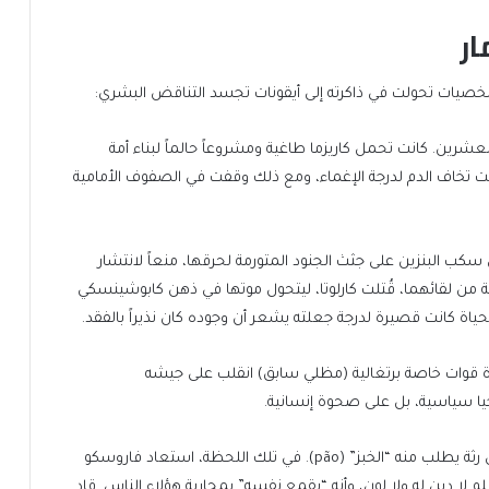
ار
ات تحولت في ذاكرته إلى أيقونات تجسد التناقض البشري:
عشرين. كانت تحمل كاريزما طاغية ومشروعاً حالماً لبناء أمة
ت تخاف الدم لدرجة الإغماء، ومع ذلك وقفت في الصفوف الأمامية
 البنزين على جثث الجنود المتورمة لحرقها، منعاً لانتشار
حماية للأطفال القريبين. وبعد أقل من 24 ساعة من لقائهما، قُتلت كارلوتا، ليتحول موتها في ذهن كابوشينسكي
اة كانت قصيرة لدرجة جعلته يشعر أن وجوده كان نذيراً بالفقد.
رزة قوات خاصة برتغالية (مظلي سابق) انقلب على جيشه
جيا سياسية، بل على صحوة إنسانية.
حدث التحول الوجداني حين رأى طفلاً أنغولياً حافياً بملابس رثة يطلب منه “الخبز” (pão). في تلك اللحظة، استعاد فاروسكو
م لا دين له ولا لون، وأنه “يقمع نفسه” بمحاربة هؤلاء الناس. قاد