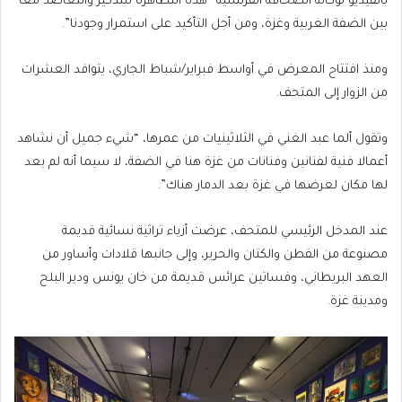
بالفيديو لوكالة الصحافة الفرنسية “هذه التظاهرة للتذكير والتعاضد معا
بين الضفة الغربية وغزة، ومن أجل التأكيد على استمرار وجودنا”.
ومنذ افتتاح المعرض في أواسط فبراير/شباط الجاري، يتوافد العشرات
من الزوار إلى المتحف.
وتقول ألما عبد الغني في الثلاثينيات من عمرها، “شيء جميل أن نشاهد
أعمالا فنية لفنانين وفنانات من غزة هنا في الضفة، لا سيما أنه لم يعد
لها مكان لعرضها في غزة بعد الدمار هناك”.
عند المدخل الرئيسي للمتحف، عرضت أزياء تراثية نسائية قديمة
مصنوعة من القطن والكتان والحرير، وإلى جانبها قلادات وأساور من
العهد البريطاني، وفساتين عرائس قديمة من خان يونس ودير البلح
ومدينة غزة.