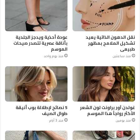
نقل الدهون الذاتية يعيد
عودة أحذية ويدجز الجلدية
تشكيل الملامح بمظهر
بأناقة عصرية تتصدر صيحات
طبيعي
الموسم
منذ ساعتين
منذ يوم واحد
غولدن آور براونت لون الشعر
5 نصائح لإطلالة بوب أنيقة
الأكثر رواجاً هذا الموسم
طوال الصيف
منذ يومين
منذ 3 أيام