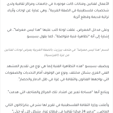
الأعمال لفنانين وفنانات كانت موجودة في جامعات ومراكز ثقافية ولدى
شخصيات فلسطينية في الضفة الغربية”، وهي عبارة عن لوحات وأزياء
تراثية قديمة وقطع أثرية.
وعلى مدخل المعرض، علقت لوحة كتب عليها “هذا ليس معرضا”، في
إشارة إلى أنه “تظاهرة فنية متواصلة”، كما يقول بسيسو.
قسم “هذا ليس معرضا” في متحف بيرزيت بالضفة الغربية يعرض لوحات لفنانين
من غزة (الفرنسية)
ويضيف بسيسو “هذه التظاهرة الفنية إنما هي نوع من تقديم المشهد
الفني الغزي بشكل مختلف، ونوع من الوقوف أمام التحديات والصعوبات
التي يواجهها الفنانون والثقافة في غزة في ظل الدمار والحصار”.
ويتابع أنها “مساحة تعبر عن امتداد تلك المراكز والمتاحف التي هدمت”.
وأعلنت وزارة الثقافة الفلسطينية في تقرير لها نشر في يناير/كانون الثاني
الماضي، “تدمير 24 مركزا ثقافيا في قطاع غزة، بشكل كلي أو جزئي”