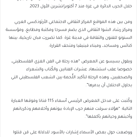
خلال الحرب الدائرة في غزة منذ 7 أكتوبر/تشرين الأول 2023.
ومن بين هذه المواقع المركز الثقافي الاجتماعي الأرثوذكسي العربي
ومركز رشاد الشوا الثقافي الذي يضم مسرحا ومكتبة ومطابع، ومؤسسة
السنونو للفنون والثقافة في مدينة غزة. كما تضررت مبان تاريخية، بينها
كنائس ومساجد، وميناء فينيقيا ومتحف القرارة.
ويقول بسيسو عن المعرض “هذه رحلة في الفن الغزي الفلسطيني،
خصوصا عقب استشهاد عشرات الفنانين والكُتاب والشعراء
والصحفيين، وهذه الرحلة لتأكيد اللُّحمة بين الشعب الفلسطيني التي
يحاول الاحتلال أن يدمرها”.
وكُتبت على مدخل المعرض الرئيسي أسماء 115 فنانا وفوقها العبارة
التالية: “هؤلاء سرقت منهم حرب الإبادة بيوتهم وأحلامهم وذكرياتهم
وأحبتهم وحياتهم بأكملها”.
ووضعت حول بعض الأسماء إشارات بالأسود للدلالة على مَن قتلوا