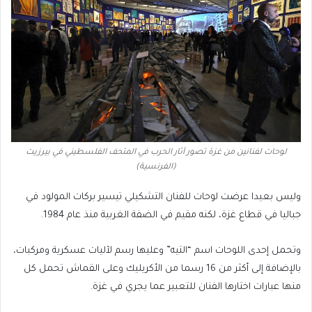
لوحات لفنانين من غزة تصور آثار الحرب في المتحف الفلسطيني في بيرزيت
(الفرنسية)
وليس بعيدا عرضت لوحات للفنان التشكيلي تيسير بركات المولود في
جباليا في قطاع غزة، لكنه مقيم في الضفة الغربية منذ عام 1984.
وتحمل إحدى اللوحات اسم “التيه” وعليها رسم لآليات عسكرية ومركبات،
بالإضافة إلى أكثر من 16 رسما من الأكريليك وعلى القماش تحمل كل
منها عبارات اختارها الفنان للتعبير عما يجري في غزة.