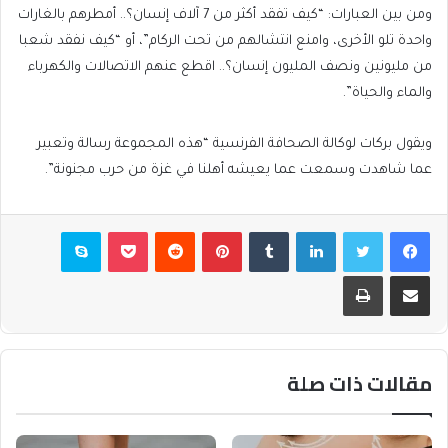
ومن بين العبارات: “كيف تفقد أكثر من 7 آلاف إنسان؟.. أمطرهم بالغارات
واحدة تلو الأخرى، وامنع انتشالهم من تحت الركام”، أو “كيف نفقد شعبا
من مليونين ونصف المليون إنسان؟.. اقطع عنهم الاتصالات والكهرباء
والماء والحياة”.
ويقول بركات لوكالة الصحافة الفرنسية “هذه المجموعة رسالة وتعبير
عما شاهدت وسمعت عما يعيشه أهلنا في غزة من حرب مجنونة”.
فيسبوك
تويتر
لينكدإن
بينتيريست
بوكيت
سكايب
مشاركة عبر البريد
طباعة
مقالات ذات صلة