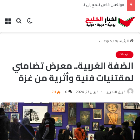
فولكس فاغن تلمح إلى تسريح 50 ألف موظف عالميًا
الوضع
بحث
الق
المظلم
عن
الرئيسية
/
منوعات
منوعات
الضفة الغربية.. معرض تضامني
لمقتنيات فنية وأثرية من غزة
فريق التحرير
فبراير 27, 2024
0
711