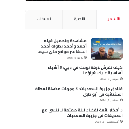
الأشهر
الأخيرة
تعليقات
مشاهدة وتحميل فيلم
أحمد وأحمد بطولة أحمد
السقا عبر موقع ماي سيما
MyCima (وي سيما WeCima)
يوليو 8, 2025
كيف تفرش غرفة نومك في دبي: 5 أشياء
أساسية عليك شراؤها
سبتمبر 9, 2024
فنادق جزيرة السعديات: 5 وجهات مذهلة لعطلة
استثنائية في أبو ظبي
سبتمبر 9, 2024
5 أفكار رائعة لقضاء ليلة ممتعة لا تُنسى مع
الصديقات في جزيرة السعديات
أغسطس 6, 2024