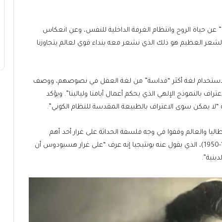
” عن حياة الروح وانتظام الغرفة الداخلية للنفس، وعن انعكاس
 “الشعر العظيم هو ذلك الذي نشعر معه بنداء قوي لعالم يتجاوزنا
جة لاستخدام لغة أكثر “قداسة” من لغة العقل في نصوصهم، ووصف
تراف بالنموذج الإلهي الذي يحكم أعمال أيامنا وليالينا”. ويؤكد
نه “لا يمكن سوى الاعتراف بالطبيعة المقدسة للنظام الكوني”.
اليا والعالم وقفوا في وجه فلسفة الحداثة على غرار أحد أهم
شعراء إيطاليا في القرن العشرين تشيزاري بافيزي (1908-1950)، الذي يقول عنه بونتيجيا إنه عرف “على غرار هسيودوس أن
ينية”.