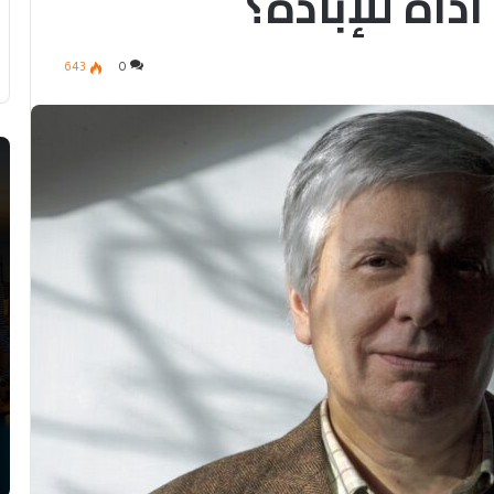
داة للإبادة؟
643
0