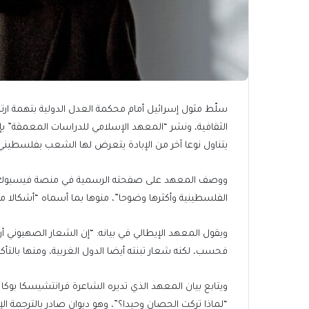
سلّط مثول إسرائيل أمام محكمة العدل الدولية بتهمة ارتكا
الثقافية، ونشر “المعهد الإسلامي للدراسات المعمقة” بإي
يتناول نوعا آخر من الإبادة يتعرض لها الشعب بفلسطيني ب
ووصف المعهد على صفحته الرسمية في منصة فيسبوك الإبا
الفلسطينية وأكثرها وضوحا”، منوها بما أسماه “أشكالا م
ويقول المعهد الإيطالي في بيانه: “إن الشعار الصهيوني
فحسب، لكنه شعار تبنته أيضا الدول الغربية، ومنها بالتأكيد
ويتابع بيان المعهد الذي تديره الشاعرة فرانتشيسكا بوكا ال
“لماذا تركت الحصان وحيدا؟”، وهو ديوان صادر بالترجمة ال