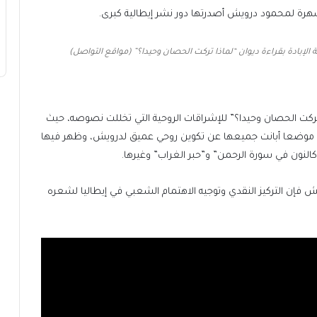
هرة لمحمود درويش أصدرتها دور نشر إيطالية كبرى.
الإبادة بقراءة ديوان “لماذا تركت الحصان وحيدا؟” (مواقع التواصل)
 تركت الحصان وحيدا؟” للإشراقات الروحية التي تخللت نصوصه، حيث
تجاوز توظيف الألفاظ والمعاني القرآنية في هذا الديوان 20 موضعا أبانت جميعها عن تكوين روحي عميق لدرويش، وظهر فيها
النون في سورة الرحمن” و”حبر الغراب” وغيرها.
يش فإن التركيز النقدي وتوجيه الاهتمام الشعبي في إيطاليا لشعره