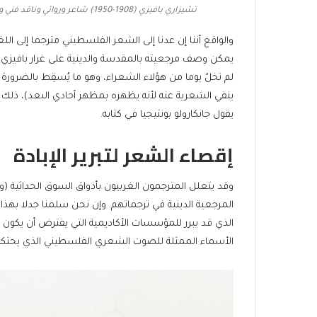
تشيزاري بافيزي (1908-1950) شاعر وروائي وناقد فني ومترجم ويعتبر من أهم الأدباء الإيطاليين في القرن العشرين (غيتي)
والواقع أننا إن عدنا إلى الشعر الفلسطيني مترجما إلى ال
يمكن وصف مرجعيته بالمقدسة والدينية على غرار بافيزي، 
لم تخلُ يوما من هؤلاء الشعراء، وهو ما يُسقِط بالضرو
ينفي الشعرية عنه لأنه يظهره بمظهر أحادي البعد)، ذلك 
يقول جانكارولو بونتيجيا في كتابه.
إقصاء الشعر لتبرير الإبادة
وقد يتعلل المترجمون الغربيون بأذواق السوق الحداثية 
المرجعية الدينية في ترجماتهم. وإن نحن سلمنا جدلا بهذ
الذي قد يبرر للمؤسسات الأكاديمية التي يفترض أن يكون
الأسماء الممثلة للصوت الشعري الفلسطيني الذي يحتكم