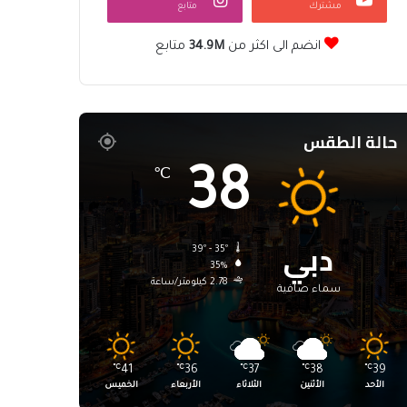
مشترك
متابع
انضم الى اكثر من
34.9M
متابع
حالة الطقس
38
℃
دبي
39º - 35º
35%
2.78 كيلومتر/ساعة
سماء صافية
℃
41
℃
36
℃
37
℃
38
℃
39
الأحد
الأثنين
الثلاثاء
الأربعاء
الخميس