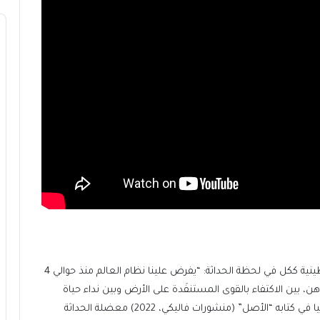
ويبقى ما هو أخطر من ذلك حصر التجربة الشعرية الفلسطينية ككل في لحظة الحداثة: “يفرض علينا نظام العالم منذ حوالي 4
ن، بين الاكتفاء بالقوى المستنفَدة على الأرض وبين نداء حياة
أخرى”، هكذا يصف الشاعر والناقد الإيطالي جانكارلو بونتيجيا في كتابه “الأصل” (منشورات فاليكي، 2022) معضلة الحداثة