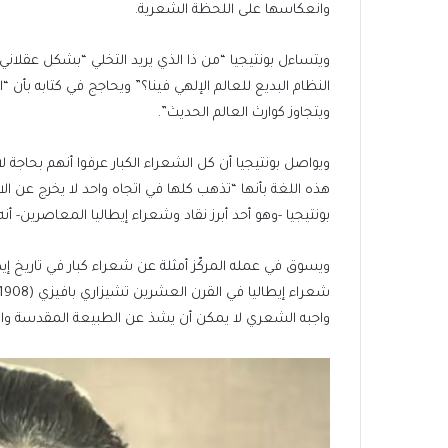
وانعكاسها على اللحظة الشعرية.
ويتساءل بونتيجيا “من ذا الذي يريد التخلي “بشكل عقلاني
النظام البديع للعالم الإلهي فينا؟” ويحاجج في كتابه بأن
ويتجاوز كوارث العالم الحديث”.
ويواصل بونتيجيا أن كل الشعراء الكبار عرفوا أنهم بحا
هذه اللغة بأنها “تذهب كلها في اتجاه واحد لا يخرج عن الاع
بونتيجيا -وهو أحد أبرز نقاد وشعراء إيطاليا المعاصرين- أ
ويسوق في عمله المركّز أمثلة عن شعراء كبار في تاريخ إيط
واجبه الشعري لا يمكن أن يشذ عن الطبيعة المقدسة والد