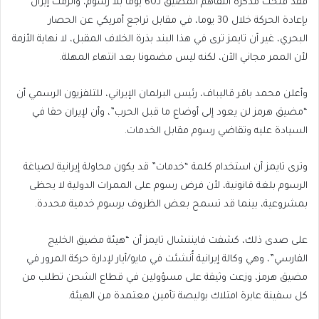
فقد فتحت مذكرة التفاهم المضيق لـ60 يوما بلا رسوم، وألزمت إيران
بإعادة الحركة خلال 30 يوما، في مقابل تراجع أمريكي عن الحصار
البحري، غير أن تايمز ترى في هذا البند بذرة الخلاف المقبل، لا نهاية الأزمة
لأن الممر مجاني الآن، لكنه ليس مضمونا بعد انتهاء المهلة.
وأعلن محمد باقر قاليباف، رئيس البرلمان الإيراني، للتلفزيون الرسمي أن
“مضيق هرمز لن يعود إلى أوضاع ما قبل الحرب”، وأن لإيران حقا في
السيادة عليه وتقاضي رسوم مقابل الخدمات.
وترى تايمز أن استخدام كلمة “خدمات” قد يكون محاولة إيرانية لصياغة
الرسوم بلغة قانونية، لأن فرض رسوم على الممرات الدولية لا يحظى
بمشروعية، بينما قد تسمح بعض الظروف برسوم خدمية محددة.
على صدى ذلك، كشفت فايننشال تايمز أن “هيئة مضيق الخليج
الفارسي”، وهي وكالة إيرانية أُنشئت في مايو/أيار لإدارة حركة المرور في
مضيق هرمز، وزعت وثيقة على مسؤولين في قطاع الشحن تطلب من
كل سفينة عابرة امتلاك بوليصة تأمين معتمدة من الهيئة.