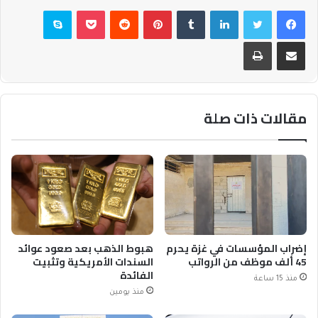
فيسبوك
تويتر
لينكدإن
بينتيريست
بوكيت
سكايب
مشاركة عبر البريد
طباعة
مقالات ذات صلة
إضراب المؤسسات في غزة يحرم
هبوط الذهب بعد صعود عوائد
45 ألف موظف من الرواتب
السندات الأمريكية وتثبيت
الفائدة
منذ 15 ساعة
منذ يومين