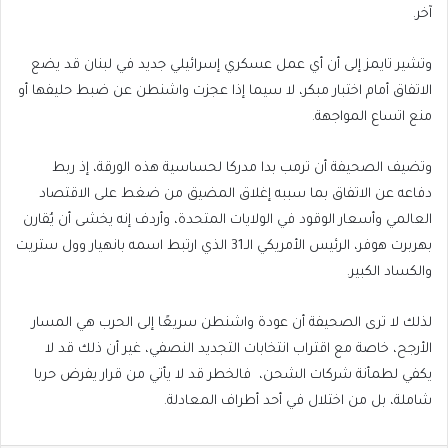
آخر.
وتشير تايمز إلى أن أي عمل عسكري إسرائيلي جديد في لبنان قد يضع
الاتفاق أمام اختبار مبكر، لا سيما إذا عجزت واشنطن عن ضبط حليفها أو
منع اتساع المواجهة.
وتضيف الصحيفة أن ترمب بدا مدركا لحساسية هذه الورقة، إذ ربط
دفاعه عن الاتفاق بما سببه إغلاق المضيق من ضغط على الاقتصاد
العالمي وأسعار الوقود في الولايات المتحدة، وأردف إنه يخشى أن يُقارن
بهربرت هوفر، الرئيس الأمريكي الـ31 الذي ارتبط اسمه بانهيار وول ستريت
والكساد الكبير.
لذلك لا ترى الصحيفة أن عودة واشنطن سريعًا إلى الحرب هي المسار
الأرجح، خاصة مع اقتراب انتخابات التجديد النصفي، غير أن ذلك قد لا
يكفي لطمأنة شركات الشحن، فالخطر قد لا يأتي من قرار يفرض حربا
شاملة، بل من اختلال في أحد أطراف المعادلة.