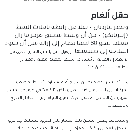
سفن في مضيق هرمز، كما تُرى من مسندم في عُمان (رويترز)
حقل ألغام
وتحذر غارديان – نقلا عن رابطة ناقلات النفط
(إنترتانكو) – من
أن وسط مضيق هرمز ما زال
مغلقا بنحو 80 لغما تحتاج إلى إزالة قبل أن تعود
الملاحة إلى طبيعتها.
ويقول فيل بلتشر، المدير البحري في
الرابطة، إن الطريق الرئيسي في وسط المضيق مغلق وخطر، وإن
تنظيفه سيستغرق وقتا.
ويشبّه بلتشر الوضع بطريق سريع أُغلق مساره الأوسط، فاضطرت
المركبات إلى السير على كتف الطريق، لكن “الكتف” في هرمز هو المسار
القريب من الساحل العماني، حيث تضيق المياه، وتزداد مخاطر الجنوح
والاصطدام.
واستخدمت بعض السفن ذلك المسار خلال الحرب، فتسللت ليلا قرب
الساحل العماني وأغلقت أجهزة الإرسال، أحيانا بمساعدة أمريكية،