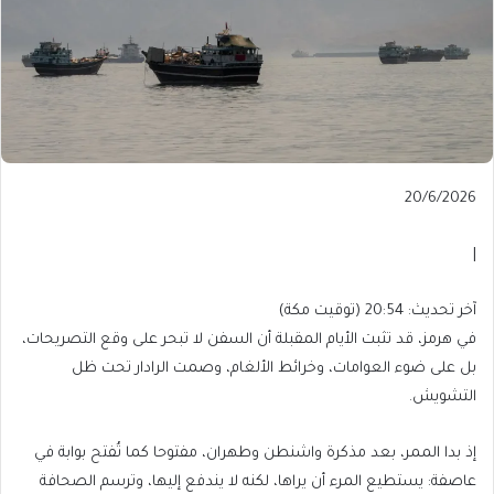
Published
20/6/2026
On
20/6/2026
|
آخر
آخر تحديث: 20:54 (توقيت مكة)
تحديث:
في هرمز، قد تثبت الأيام المقبلة أن السفن لا تبحر على وقع التصريحات،
20:54
بل على ضوء العوامات، وخرائط الألغام، وصمت الرادار تحت ظل
(توقيت
التشويش.
مكة)
إذ بدا الممر، بعد مذكرة واشنطن وطهران، مفتوحا كما تُفتح بوابة في
عاصفة: يستطيع المرء أن يراها، لكنه لا يندفع إليها، وترسم الصحافة