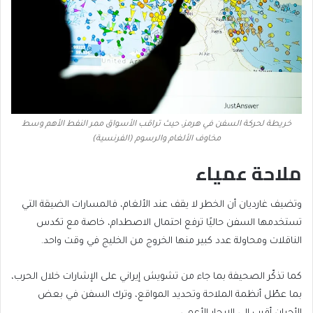
خريطة لحركة السفن في هرمز، حيث تراقب الأسواق ممر النفط الأهم وسط
مخاوف الألغام والرسوم (الفرنسية)
ملاحة عمياء
وتضيف غارديان أن الخطر لا يقف عند الألغام، فالمسارات الضيقة التي
تستخدمها السفن حاليًا ترفع احتمال الاصطدام، خاصة مع تكدس
الناقلات ومحاولة عدد كبير منها الخروج من الخليج في وقت واحد.
كما تذكّر الصحيفة بما جاء من تشويش إيراني على الإشارات خلال الحرب،
بما عطّل أنظمة الملاحة وتحديد المواقع، وترك السفن في بعض