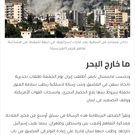
دخان يتصاعد من النبطية بعد غارات إسرائيلية، في جبهة تضغط على هشاشة
تفاهم هرمز (الفرنسية)
ما خارج البحر
وبحسب فايننشال تايمز، أطلقت إيران يوم الجمعة طلقات تحذيرية
باتجاه سفن في المضيق وبثت رسالة لاسلكية ربطت سلامة العبور
بجملة شروط بينها رفع الحصار البحري، وانسحاب القوات الأمريكية،
ووقف التصعيد في لبنان.
وتقرأ الصحف البريطانية هذه الرسالة في سياق أوسع من مجرد الملاحة،
فمذكرة التفاهم وُقعت بين واشنطن وطهران، بينما بقيت إسرائيل
خارجها، وظلت جبهة لبنان قادرة على إعادة التوتر إلى المضيق من باب