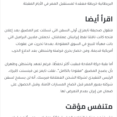
البريطانية خريطة معقدة لمستقبل الممر في الأيام المقبلة.
اقرأ أيضا
end
list
فتقول صحيفة تايمز إن أولى السفن التي تسللت عبر المضيق بعد إعلان
of
of
فتحه كانت ناقلتا نفط إيرانيتان عملاقتان، تحملان ملايين البراميل التي
list
3
باتت مهيأة للبيع في السوق المفتوحة، بعدما تحررت من عقوبات
items
أمريكية قديمة، ومن حصار بحري فرضته واشنطن بعد اندلاع الحرب.
أما بقية حركة الملاحة فبقيت أكثر تحفظًا، فرغم تعهد واشنطن وطهران
بأن يصبح المضيق “مفتوحا بالكامل”، نقلت تايمز عن فينسنت كليرك،
الرئيس التنفيذي لشركة الشحن العملاقة ميرسك، أنه لن يسمح لسفن
شركته بعبور الممر قبل اتضاح المسارات الآمنة، وقبل الحصول على
ضمان من إيران بعدم التعرض لها.
متنفس مؤقت