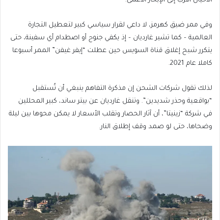
الأحيان أقرب إلى الإبحار الأعمى.
وفي ممر ضيق كهرمز، لا داعي لقرار سياسي كبير لتعطيل التجارة
العالمية – كما تشير غارديان – إذ يكفي جنوح أو اصطدام أي سفينة، حتى
يتكرر شبح إغلاق قناة السويس حين عطلت “إيفر غيفن” الممر أسبوعا
كاملا عام 2021.
لذلك تقول شركات الشحن إن مذكرة التفاهم ينبغي أن تُستقبل
“بواقعية وحذر شديدين”. وتنقل غارديان عن بيتر ساند، كبير المحللين
في شركة “زينيتا”، أن آثار الحصار وتقلب الأسعار لا يمكن محوها بين ليلة
وضحاها، حتى لو صمد وقف إطلاق النار.