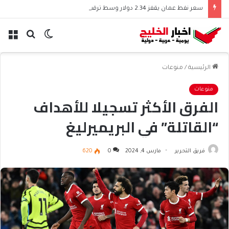
سعر نفط عمان يقفز 2.34 دولار وسط ترقب الأسواق
الوضع
بحث
الق
المظلم
عن
الرئيسية
/
منوعات
منوعات
الفرق الأكثر تسجيلا للأهداف
“القاتلة” في البريميرليغ
فريق التحرير
مارس 4, 2024
0
620