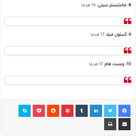
8- مانشستر سيتي:
19 هدفا
9- أستون فيلا:
17 هدفا
10- ويست هام:
17 هدفا
فيسبوك
تويتر
لينكدإن
بينتيريست
بوكيت
سكايب
مشاركة عبر البريد
طباعة