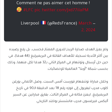
Comment ne pas aimer cet homme !
#LFC
pic.twitter.com/Jxd77ilaPM
(@RedsFrance)
March
— Liverpool
2, 2024
ولم يعزز الهدف صدارة الريدز للدوري الممتاز فحسب، بل رفع رصيده
بين أكثر الأندية تسجيلا للأهداف القاتلة في البريميرليغ (44 هدفا)، في
حين حل أرسنال وتوتنهام في المركز الثاني بـ32 هدفا لكل منهما، وذلك
بحسب شبكة “أوبتا” العالمية للإحصائيات.
وخلال مباراة نوتنغهام فورست أمس السبت، وصل الألماني يورغن
كلوب مدرب ليفربول إلى فوزه رقم 18 بعد الدقيقة الـ90 في تاريخ
البريميرليغ، ليعزز مكانه في المركز الثالث، بفارق مباراتين عن السير
أليكس فيرغسون مدرب مانشستر يونايتد التاريخي.