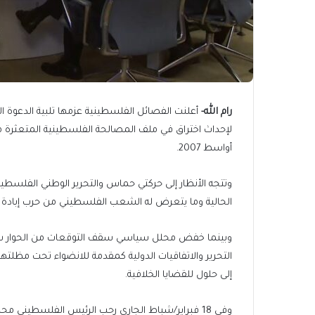
رام الله-
أعلنت الفصائل الفلسطينية عزمها تلبية الدعوة ال
لإحداث اختراق في ملف المصالحة الفلسطينية المتعثرة 
أواسط 2007.
وتتجه الأنظار إلى حركتي حماس والتحرير الوطني الفلسطي
الحالية وما يتعرض له الشعب الفلسطيني من حرب إبادة في
وبينما خفض محلل سياسي سقف التوقعات من الحوار شدد
التحرير والاتفاقيات الدولية كمقدمة للانضواء تحت مظلت
إلى حلول للقضايا الخلافية.
وفي 18 فبراير/شباط الجاري رحب الرئيس الفلسطيني 