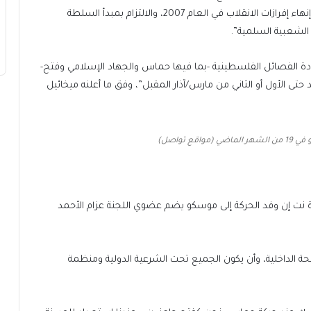
على ضرورة الالتزام بالبرنامج السياسي لمنظمة التحرير “وإنهاء إفرازات الانقلاب في العام 2007، والالتزام بمبدأ السلطة
 الشعبية السلمية”.
جاري أنها دعت قادة الفصائل الفلسطينية -بما فيها حماس والجهاد الإسلامي وفتح-
لشهر نفسه “ستمتد حتى الأول أو الثاني من مارس/آذار المقبل”، وفق ما أعلنه ميخائيل
ع تواصل)
 نت إن وفد الحركة إلى موسكو يضم عضوي اللجنة عزام الأحمد
ة الداخلية، وأن يكون الجميع تحت الشرعية الدولية ومنظمة