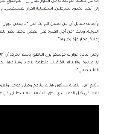
أما عن سقف التوقعات من الحوار فقال إن “الموضوع متر
إلى أبعد الحدود بشرطين: استقلالية القرار الفلسطيني، وال
وأضاف حمايل أن من ضمن الثوابت التي “لا يمكن قبول ال
الدولية، وذلك “من أجل القدرة على العمل لاحقا، نظرا لله
إعادة إعمار غزة وغيرها”.
وحتى تنجح حوارات موسكو يرى الناطق باسم الحركة أن 
أي مناورة، والالتزام باتفاقيات منظمة التحرير وميثاقها
الفلسطيني”.
وتابع “في النهاية سيكون هناك برنامج وطني موحد، وتعر
نفعا في ظل الدمار الذي لحق بالشعب الفلسطيني في غزة