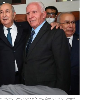
الرئيس عبد المجيد تبون (وسط) يحضر جانبا من مؤتمر المصالحة الفلسطين