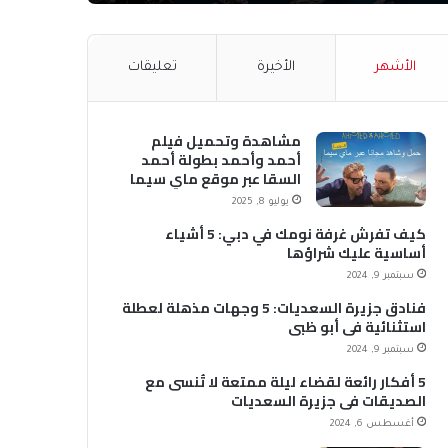
الأشهر
الأخيرة
تعليقات
مشاهدة وتحميل فيلم
أحمد وأحمد بطولة أحمد
السقا عبر موقع ماي سيما
MyCima (وي سيما WeCima)
يوليو 8, 2025
كيف تفرش غرفة نومك في دبي: 5 أشياء
أساسية عليك شراؤها
سبتمبر 9, 2024
فنادق جزيرة السعديات: 5 وجهات مذهلة لعطلة
استثنائية في أبو ظبي
سبتمبر 9, 2024
5 أفكار رائعة لقضاء ليلة ممتعة لا تُنسى مع
الصديقات في جزيرة السعديات
أغسطس 6, 2024