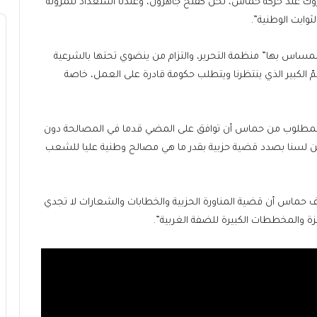
وك عند حركة حماس، نحن كفتح جاهزون، وعندنا استعداد للمرونة
ثوابت الوطنية”.
مساس بها” منظمة التحرير، والتزام من ينضوي تحتها بالشرعية
مّ الكبير الذي ينتظرنا ويتطلب حكومة قادرة على العمل، خاصة
“المطلوب من حماس أن توافق على المضي قدما في المصالحة دون
، نحن لسنا بصدد قضية حزبية بقدر ما هي مصالح وطنية عليا للشعب
ف حماس أن قضية المناورة الحزبية والخطابات والشعارات لا تجدي
 والمخططات الكبيرة للضفة الغربية”.