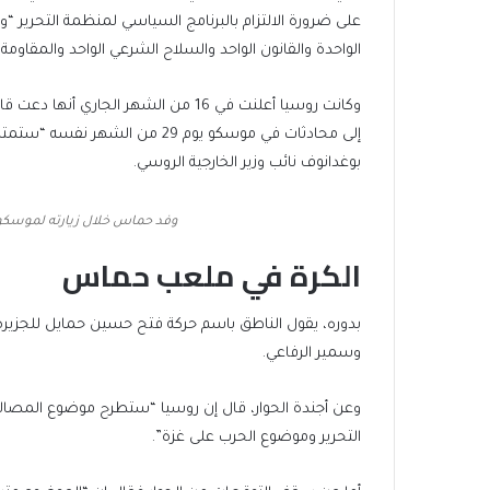
الواحدة والقانون الواحد والسلاح الشرعي الواحد والمقاومة
وكانت روسيا أعلنت في 16 من الشهر ال
إلى محادثات في موسكو يوم 29 من ا
بوغدانوف نائب وزير الخارجية الروسي.
وفد حماس خلال زيارته لموسكو في 19 من الشهر الماضي (مواق
الكرة في ملعب حماس
بدوره، يقول الناطق باسم حركة فتح حسين حمايل للجزيرة
وسمير الرفاعي.
وعن أجندة الحوار، قال إن روسيا “ستطرح موضوع المصالح
التحرير وموضوع الحرب على غزة”.