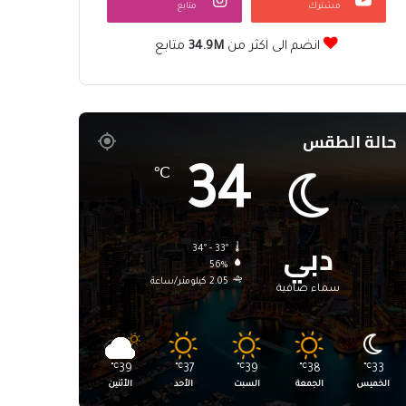
مشترك
متابع
انضم الى اكثر من
34.9M
متابع
حالة الطقس
34
℃
دبي
34º - 33º
56%
2.05 كيلومتر/ساعة
سماء صافية
℃
39
℃
37
℃
39
℃
38
℃
33
الخميس
الجمعة
السبت
الأحد
الأثنين