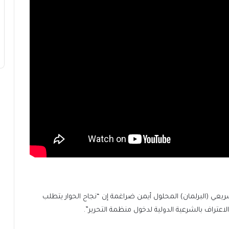
عي (البرلمان) المحلول أيمن ضراغمة إن “نجاح الحوار يتطلب
اعتراف بالشرعية الدولية لدخول منظمة التحرير”.