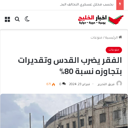
بحسب محلل عسكري التحالف البحري السعودي يعزز أمن الملاحة الإقليمية والدولية
الوضع
بحث
الق
المظلم
عن
الرئيسية
/
منوعات
منوعات
الفقر يضرب القدس وتقديرات
بتجاوزه نسبة 80%
فريق التحرير
فبراير 23, 2024
0
671