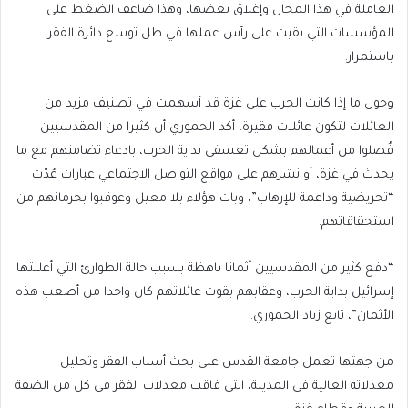
العاملة في هذا المجال وإغلاق بعضها، وهذا ضاعف الضغط على
المؤسسات التي بقيت على رأس عملها في ظل توسع دائرة الفقر
باستمرار.
وحول ما إذا كانت الحرب على غزة قد أسهمت في تصنيف مزيد من
العائلات لتكون عائلات فقيرة، أكد الحموري أن كثيرا من المقدسيين
فُصلوا من أعمالهم بشكل تعسفي بداية الحرب، بادعاء تضامنهم مع ما
يحدث في غزة، أو نشرهم على مواقع التواصل الاجتماعي عبارات عُدّت
“تحريضية وداعمة للإرهاب”، وبات هؤلاء بلا معيل وعوقبوا بحرمانهم من
استحقاقاتهم.
“دفع كثير من المقدسيين أثمانا باهظة بسبب حالة الطوارئ التي أعلنتها
إسرائيل بداية الحرب، وعقابهم بقوت عائلاتهم كان واحدا من أصعب هذه
الأثمان”، تابع زياد الحموري.
من جهتها تعمل جامعة القدس على بحث أسباب الفقر وتحليل
معدلاته العالية في المدينة، التي فاقت معدلات الفقر في كل من الضفة