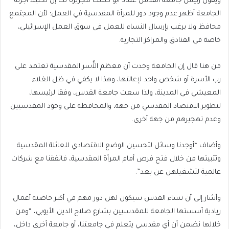
ويقول رئيس جامعة القدس عماد أبو كشك للجزيرة نت إن تحليلا أجرته
الجامعة أظهر عدم وجود دور للمرأة المقدسية في العمل؛ لأن المجتمع
محافظ ولا يرغب بإرسال النساء للعمل في سوق العمل الإسرائيلي،
خاصة في الفنادق والمراكز التجارية.
من هنا قال إن الجامعة وجدت أن معظم الأُسر المقدسية تعتمد على
رب الأسرة أو شخص واحد لإعالتها، وهذا لا يكفي في ظل الغلاء
المعيشي في المدينة، ولذا سعت جامعة القدس، وفقا لرئيسها،
لتطوير الاقتصاد المقدسي من جهة، والمحافظة على وجود المقدسيين
وعدم تهجيرهم من جهة أخرى.
وأضاف “أوجدنا وسائل لتحسين الوضع الاقتصادي للعائلة المقدسية
وتثبيتها من خلال فتح فرص أمام المرأة المقدسية، فاتفقنا مع شركات
عالمية لتشغيلهن عن بعد”.
وأشار إلى أن نساء القدس سيكون لهن دور مهم في أكبر حاضنة أعمال
ريادية أسستها الجامعة للمقدسيين بشارع صلاح الدين الأيوبي، “ومن
خلالها نضمن أن أي مقدسي يتعلم في جامعتنا، أو جامعة أخرى داخل،