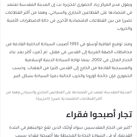
ويقول مدير المركز زياد الحموري للجزيرة نت إن المدينة المقدسة تعتمد
في اقتصادها على القطاعين التجاري والسياحي، وهما من أكثر القطاعات
تضررا من بين القطاعات الاقتصادية الأخرى في حالة الاضطرابات الأمنية
والحروب.
ومنذ توقيع اتفاقية أوسلو في 1993 أصيبت السياحة الداخلية القادمة من
محافظات الضفة الغربية إلى القدس في مقتل، ثم دُمرت أكثر بعد بناء
الجدار العازل في 2002، بينما تواجه السياحة الدينية الإسلامية
والمسيحية القادمة من الخارج إلى القدس كثيرا من العقبات. وحسب
الحموري فإن جائحة كورونا والحرب الحالية دمرتا السياحة بشكل كبير.
المدينة المقدسة تعتمد في اقتصادها على القطاعين التجاري والسياحي وهما من
أكثر القطاعات الاقتصادية تضررا (الجزيرة)
تجار أصبحوا فقراء
“كثير من التجار المقدسيين سواء أولئك الذين تقع حوانيتهم في البلدة
القديمة، أو في الشوارع التجارية المحيطة بها أصبحوا فقراء؛ بسبب