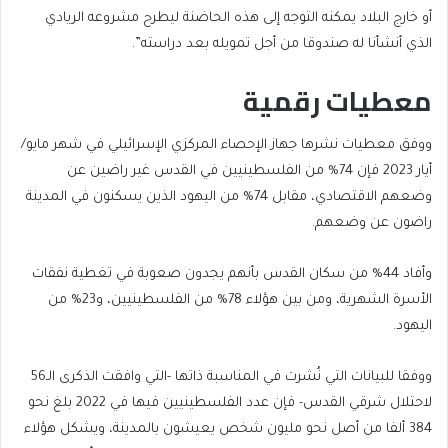
أو خارج البلاد يمكنه التوجه إلى هذه الحاضنة ليطرح مشروعه الريادي
الذي أنشأنا له صندوقا من أجل تمويله بعد دراسته”.
معطيات رقمية
ووفق معطيات نشرها جهاز الإحصاء المركزي الإسرائيلي في شهر مايو/
أيار 2023 فإن 74% من الفلسطينيين في القدس غير راضين عن
وضعهم الاقتصادي، مقابل 74% من اليهود الذين يسكنون في المدينة
راضون عن وضعهم.
وأفاد 44% من سكان القدس بأنهم يجدون صعوبة في تغطية نفقات
الأسرة الشهرية، ومن بين هؤلاء 78% من الفلسطينيين، و23% من
اليهود.
ووفقا للبيانات التي نُشرت في المناسبة ذاتها -التي وافقت الذكرى الـ56
لاحتلال شرقي القدس- فإن عدد الفلسطينيين فيها في 2022 بلغ نحو
384 ألفا من أصل نحو مليون شخص يعيشون بالمدينة، ويشكل هؤلاء