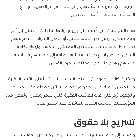
عجزهم عن تصريف بضائعهم، وعن سداد فواتير الكهرباء، ودفع
الضرائب المختلفة”، أضاف الحموري.
هذه السياسات التي كُتبت على ورق وحوّلتها سلطات الاحتلال إلى أمر
واقع تشكل عوامل طرد للمقدسيين، أو تجعل السواد الأعظم منهم
تحت خط الفقر بسبب المستوى المعيشي المكلف، وارتفاع تكلفة
السكن، وفرض أنواع ضرائب مختلفة، إضافة إلى محاربتهم في لقمة
عيشهم وهدم منازلهم، وفقا لمدير مركز القدس.
وعمّا إذا كانت الجهود التي تبذلها المؤسسات التي تُعنى بالأسر الفقيرة
في القدس كافية، قال الحموري “قطعا لا، لأن معظم هذه المساعدات
والجهود تركز على إغاثة العائلات الفقيرة خلال شهر رمضان، وتغفل هذه
المؤسسات الحاجات الملحة للعائلات بقية أشهر العام”.
تسريح بلا حقوق
ويضاف إلى ذلك تضييق سلطات الاحتلال على كثير من المؤسسات