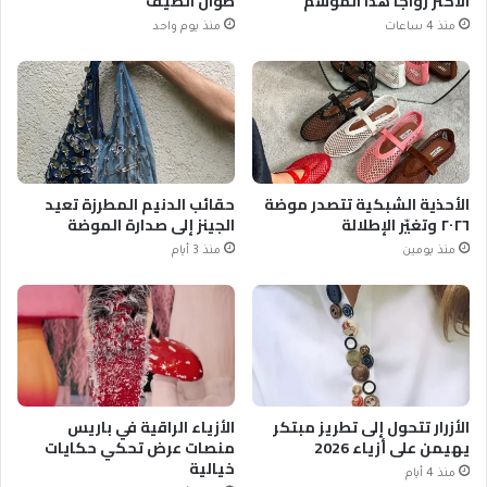
الأكثر رواجاً هذا الموسم
طوال الصيف
منذ 4 ساعات
منذ يوم واحد
الأحذية الشبكية تتصدر موضة
حقائب الدنيم المطرزة تعيد
٢٠٢٦ وتغيّر الإطلالة
الجينز إلى صدارة الموضة
منذ يومين
منذ 3 أيام
الأزرار تتحول إلى تطريز مبتكر
الأزياء الراقية في باريس
يهيمن على أزياء 2026
منصات عرض تحكي حكايات
خيالية
منذ 4 أيام