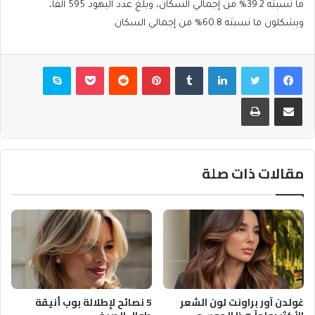
ما نسبته 39.2% من إجمالي السكان، وبلغ عدد اليهود 595 ألفا،
ويشكلون ما نسبته 60.8% من إجمالي السكان.
فيسبوك
تويتر
لينكدإن
بينتيريست
بوكيت
سكايب
مشاركة عبر البريد
طباعة
مقالات ذات صلة
غولدن آور براونت لون الشعر
5 نصائح لإطلالة بوب أنيقة