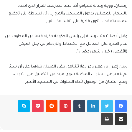
رمضان، ووجه رسالة لنتنياهو أكد فيها معارضته للقرار الذي اتخذه
بالسماح للمصلين بدخول المسجد، وألمح إلى أن الشرطة التي تخضع
لصلاحياته قد لا تكون قادرة على تنفيذ هذا القرار.
وقال أيضا “بعثت رسالة إلى رئيس الحكومة حذرته فيها من المخاوف من
عدم القدرة على التعامل مع الاكتظاظ والازدحام في جبل الهيكل
(الأقصى) خلال شهر رمضان”.
وبين إصرار بن غفير ومراوغة نتنياهو، يبقى الميدان شاهدا على أن شيئا
لم يتغير عن السنوات الماضية سوى مزيد من التضييق على الأبواب،
ومنع الشبان من الوصول لأداء الصلوات في المسجد الأسير.
فيسبوك
تويتر
لينكدإن
بينتيريست
بوكيت
سكايب
مشاركة عبر البريد
طباعة