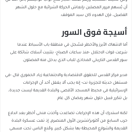
أن يُسهم مرور المصلين بإنعاش الحركة الشرائية مع حلول الشهر
الفضيل، فإن الهدوء كان سيد الموقف.
أسيجة فوق السور
أما الانتهاك الأبرز والأخطر فسُجل في منطقة باب الأسباط عندما
شرعت قوات الاحتلال -منذ ساعات الصباح- بتثبيت أسلاك شائكة على
سور القدس التاريخي المحاذي للباب الذي يدخل منه المصلون.
مدير مركز القدس للحقوق الاقتصادية والاجتماعية زياد الحموري قال -في
مستهل حديثه للجزيرة نت- إنه يجب ألا يغفل أحد أن الإجراءات
الإسرائيلية في محيط المسجد الأقصى والبلدة القديمة ليست جديدة،
بل تتكرر قبيل حلول شهر رمضان كل عام.
لكنه استدرك أن هذه الإجراءات تصاعدت وأخذت منحى أخطر بعد اندلاع
حرب السابع من أكتوبر/تشرين الأول المنصرم، إذ تمت عسكرة البلدة
القديمة والشوارع المحيطة بها بشكل كبير، ومُنع الناس تحت مسمى