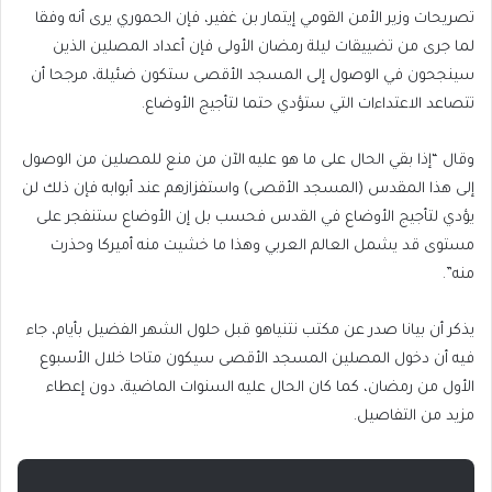
تصريحات وزير الأمن القومي إيتمار بن غفير، فإن الحموري يرى أنه وفقا
لما جرى من تضييقات ليلة رمضان الأولى فإن أعداد المصلين الذين
سينجحون في الوصول إلى المسجد الأقصى ستكون ضئيلة، مرجحا أن
تتصاعد الاعتداءات التي ستؤدي حتما لتأجيج الأوضاع.
وقال “إذا بقي الحال على ما هو عليه الآن من منع للمصلين من الوصول
إلى هذا المقدس (المسجد الأقصى) واستفزازهم عند أبوابه فإن ذلك لن
يؤدي لتأجيج الأوضاع في القدس فحسب بل إن الأوضاع ستنفجر على
مستوى قد يشمل العالم العربي وهذا ما خشيت منه أميركا وحذرت
منه”.
يذكر أن بيانا صدر عن مكتب نتنياهو قبل حلول الشهر الفضيل بأيام، جاء
فيه أن دخول المصلين المسجد الأقصى سيكون متاحا خلال الأسبوع
الأول من رمضان، كما كان الحال عليه السنوات الماضية، دون إعطاء
مزيد من التفاصيل.