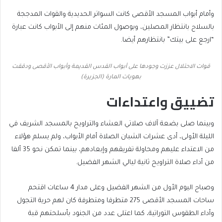
وأمام أبواب المسجد الأقصى كانت السواتر الحديدية والقوات المدججة
بالسلاح بانتظار المصلين، وبوصول المئات منهم إلى الأبواب كانت عبارة
“ارجع على بيتك” بانتظارهم أيضا.
قوات الاحتلال عززت وجودها على أبواب القدس القديمة وأبواب الأقصى ودققت
بهويات المارة (الجزيرة)
تضييق واعتداءات
وبينما صلى بضعة آلاف صلاتي العشاء والتراويح بالمسجد الشريف في
الليلة الأولى، أدى عشرات الشبان الصلاة أمام الأبواب، ولم يسلم هؤلاء
من الاعتداء عليهم ومحاولة تفريقهم وإبعادهم، بينما تمكن نحو 35 ألفا
من أداء صلاة التراويح ثانية ليالي الشهر الفضيل.
وصباح اليوم الأول من الشهر الفضيل وعلى مدار 4 ساعات اقتحم
ساحات المسجد الأقصى 275 متطرفا ومتطرفة كان لهم حرية التجول
وأداء الطقوس التوراتية، كما اعتلى عدد من الجنود بأسلحتهم قبة