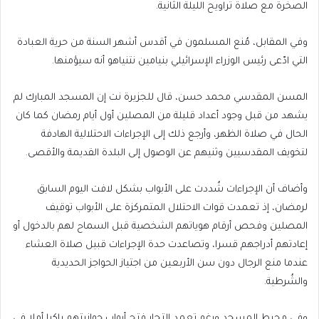
الصخرة مع صلاة تراويح الليلة الثانية.
وفي المقابل، مُنع المسلمون في أقدس أشهر السنة من حرية العبادة
التي ادّعى رئيس الوزراء الإسرائيلي بنيامين نتنياهو أنه سيؤمنها.
المسن المقدسي محمد حسن، قال للجزيرة نت إن المسجد المبارك لم
يشهد من قبل وجود أعداد قليلة من المصلين أول أيام رمضان كما كان
الحال في صلاة الظهر، وأرجع ذلك إلى الإجراءات الاحتلالية الهادفة
لتخويف المقدسيين وثنيهم عن الوصول إلى البلدة القديمة والأقصى.
وأضاف أن الإجراءات شُددت على الأبواب بشكل لافت اليوم السابق
لرمضان، إذ تعمدت قوات الاحتلال المتمركزة على الأبواب توقيف
المصلين وفحص أرقام هوياتهم الشخصية قبل السماح لهم بالدخول أو
إعادتهم أدراجهم قسرا، وتصاعدت حدة الإجراءات قبيل صلاة العشاء
عندما منع الرجال دون سن الأربعين من اجتياز الحواجز الحديدية
والشُرطية.
وفي محيط المسجد ورغم تعمد التجار فتح أبواب حوانيتهم باكرا أملا في