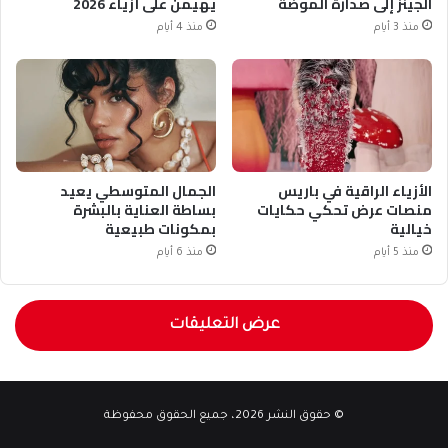
الجينز إلى صدارة الموضة
يهيمن على أزياء 2026
منذ 3 أيام
منذ 4 أيام
الأزياء الراقية في باريس
الجمال المتوسطي يعيد
منصات عرض تحكي حكايات
بساطة العناية بالبشرة
خيالية
بمكونات طبيعية
منذ 5 أيام
منذ 6 أيام
عرض التعليقات
© حقوق النشر 2026، جميع الحقوق محفوظة