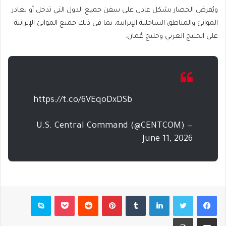
ويُفرض الحصار بشكل عادل على سفن جميع الدول التي تدخل أو تغادر
الموانئ والمناطق الساحلية الإيرانية، بما في ذلك جميع الموانئ الإيرانية
على الخليج العربي وخليج عُمان.
https://t.co/6VEqoDxDSb
— U.S. Central Command (@CENTCOM)
June 11, 2026
فيسبوك
تويتر
لينكدإن
بينتيريست
بوكيت
سكايب
مشاركة عبر البريد
طباعة