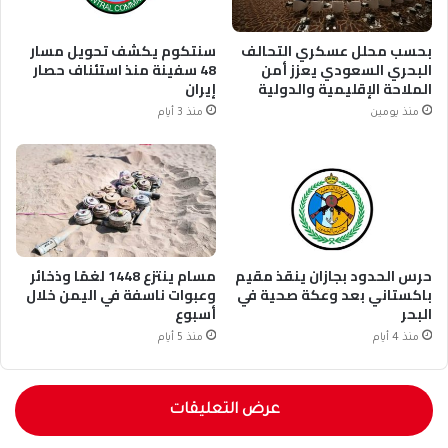
بحسب محلل عسكري التحالف
سنتكوم يكشف تحويل مسار
البحري السعودي يعزز أمن
48 سفينة منذ استئناف حصار
الملاحة الإقليمية والدولية
إيران
منذ يومين
منذ 3 أيام
حرس الحدود بجازان ينقذ مقيم
مسام ينتزع 1448 لغمًا وذخائر
باكستاني بعد وعكة صحية في
وعبوات ناسفة في اليمن خلال
البحر
أسبوع
منذ 4 أيام
منذ 5 أيام
عرض التعليقات