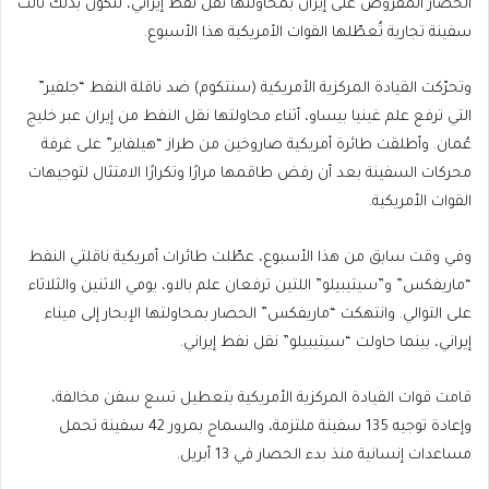
الحصار المفروض على إيران بمحاولتها نقل نفط إيراني، لتكون بذلك ثالث
سفينة تجارية تُعطّلها القوات الأمريكية هذا الأسبوع.
وتحرّكت القيادة المركزية الأمريكية (سنتكوم) ضد ناقلة النفط “جلفير”
التي ترفع علم غينيا بيساو، أثناء محاولتها نقل النفط من إيران عبر خليج
عُمان. وأطلقت طائرة أمريكية صاروخين من طراز “هيلفاير” على غرفة
محركات السفينة بعد أن رفض طاقمها مرارًا وتكرارًا الامتثال لتوجيهات
القوات الأمريكية.
وفي وقت سابق من هذا الأسبوع، عطّلت طائرات أمريكية ناقلتي النفط
“ماريفكس” و”سيتيبيلو” اللتين ترفعان علم بالاو، يومي الاثنين والثلاثاء
على التوالي. وانتهكت “ماريفكس” الحصار بمحاولتها الإبحار إلى ميناء
إيراني، بينما حاولت “سيتيبيلو” نقل نفط إيراني.
قامت قوات القيادة المركزية الأمريكية بتعطيل تسع سفن مخالفة،
وإعادة توجيه 135 سفينة ملتزمة، والسماح بمرور 42 سفينة تحمل
مساعدات إنسانية منذ بدء الحصار في 13 أبريل.