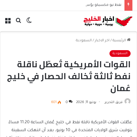
نفط نيو مكسيكو يؤسس صندوق 75 مليار دولار ويشعل جدل الإنفاق
الوضع
بحث
الق
المظلم
عن
الرئيسية
/
اخر الاخبار
/
السعودية
السعودية
القوات الأمريكية تُعطّل ناقلة
نفط ثالثة تُخالف الحصار في خليج
عُمان
فريق التحرير
يونيو 11, 2026
0
601
عطّلت القوات الأمريكية ناقلة نفط في خليج عُمان الساعة 11:20 مساءً
بتوقيت شرق الولايات المتحدة في 10 يونيو، بعد أن انتهكت السفينة