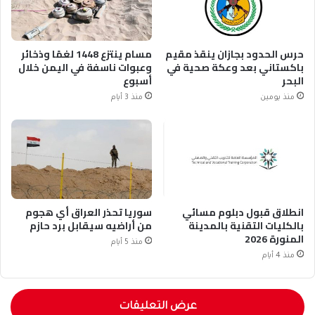
حرس الحدود بجازان ينقذ مقيم
مسام ينتزع 1448 لغمًا وذخائر
باكستاني بعد وعكة صحية في
وعبوات ناسفة في اليمن خلال
البحر
أسبوع
منذ يومين
منذ 3 أيام
انطلاق قبول دبلوم مسائي
سوريا تحذر العراق أي هجوم
بالكليات التقنية بالمدينة
من أراضيه سيقابل برد حازم
المنورة 2026
منذ 5 أيام
منذ 4 أيام
عرض التعليقات