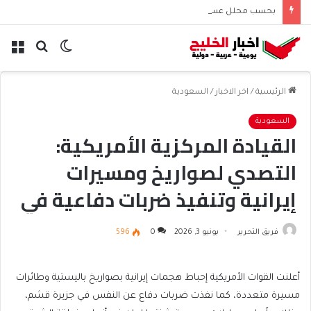
بحسب محلل عسكري التحالف البحري السعودي يعزز أمن الملاحة الإقليمية والدولية
الوضع
بحث
الق
المظلم
عن
الرئيسية
/
اخر الاخبار
/
السعودية
السعودية
القيادة المركزية الأمريكية:
التصدي لصواريخ ومسيرات
إيرانية وتنفيذ ضربات دفاعية في
جزيرة قشم
فريق التحرير
يونيو 3, 2026
0
596
أعلنت القوات الأمريكية إحباط هجمات إيرانية بصواريخ باليستية وطائرات
مسيرة متعددة، كما نفذت ضربات دفاع عن النفس في جزيرة قشم،