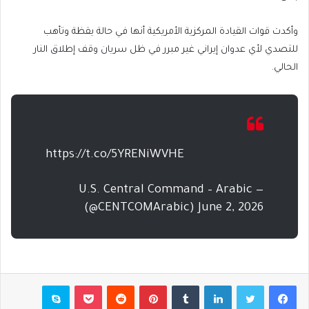
وأكدت قوات القيادة المركزية الأمريكية أنها في حالة يقظة وتأهب
للتصدي لأي عدوان إيراني غير مبرر في ظل سريان وقف إطلاق النار
الحالي.
https://t.co/5YRENiWVHE
— U.S. Central Command – Arabic
(@CENTCOMArabic) June 2, 2026
فيسبوك
تويتر
لينكدإن
بينتيريست
بوكيت
سكايب