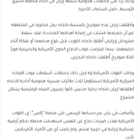
وذلك رداً على محاولات هجومية شنتها إيران في أنحاء منطقة الشرق
الأوسط، خلال الساعات الأخيرة.
وأطلقت إيران عدة صواريخ باليستية باتجاه دول مجاورة في المنطقة؛
غير أن جميعها فشلت في إصابة أهدافها المحددة؛ فقد سقط
صاروخان إيرانيان أُطلقا باتجاه الكويت قبل بلوغ هدفهما أو تفككا أثناء
تحليقهما، بينما اعترضت قوات الدفاع الجوي الأمريكية والبحرينية فوراً
ثلاثة صواريخ أُطلقت باتجاه البحرين.
وقالت القوات الأمريكية إنه قبل ذلك بلحظات، أسقطت قوات القيادة
المركزية الأمريكية (سنتكوم) ثلاث طائرات مسيرة هجومية أحادية الاتجاه
أطلقتها إيران باتجاه بحارة مدنيين كانوا يعبرون المياه الإقليمية بشكل
مشروع.
وأضافت في بيان عبر حسابها الرسمي على منصة “إكس”، إن القوات
الأمريكية نفذت ضربات دفاع عن النفس استهدفت محطة تحكم أرضية
عسكرية إيرانية في جزيرة قشم، ولم يصب أي من الأفراد الأمريكيين
بأذى.