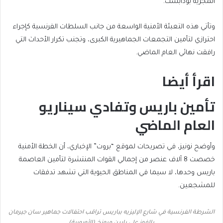
المجرية بودابست.
وتأتي هذه التعبئة الأمنية الواسعة من جانب السلطات الفرنسية كإجراء
احترازي لتأمين التجمعات الجماهيرية الكبرى، وتجنب تكرار الأحداث التي
رافقت نهائي العام الماضي.
اقرأ أيضا
تأمين باريس وتفادي سيناريو
end
list
of
of
العام الماضي
list
2
items
وأوضح نونيز، في تصريحات لموقع “بروت” الإخباري، أن الخطة الأمنية
خصصت 8 آلاف عنصر من إجمالي القوات المنتشرة لتأمين العاصمة
باريس وحدها، لا سيما في المناطق الحيوية التي تشهد تدفقات
للمشجعين.
الشرطة الفرنسية في شارع الإليزيه بباريس تراقب احتفالات جماهير سان جيرمان