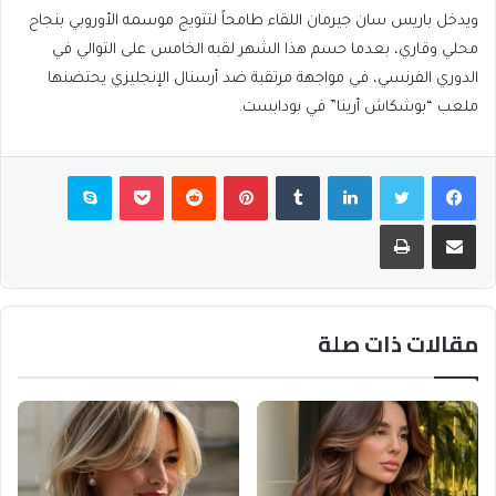
ويدخل باريس سان جيرمان اللقاء طامحاً لتتويج موسمه الأوروبي بنجاح
محلي وقاري، بعدما حسم هذا الشهر لقبه الخامس على التوالي في
الدوري الفرنسي، في مواجهة مرتقبة ضد أرسنال الإنجليزي يحتضنها
ملعب “بوشكاش أرينا” في بودابست.
فيسبوك
تويتر
لينكدإن
بينتيريست
بوكيت
سكايب
مشاركة عبر البريد
طباعة
مقالات ذات صلة