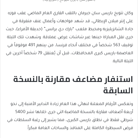
بالفوز على بايرن ميونخ (الأوروبية)
وكان تتويج باريس سان جيرمان باللقب القاري العام الماضي عقب فوزه
على إنتر ميلان الإيطالي، قد شهد مواجهات وأعمال عنف متفرقة في
جادة الشانزيليزيه ومحيط ملعب “بارك دي برانس” (حديقة الأمراء)، حيث
جرى نقل المباراة حينها عبر شاشات عرض عملاقة. وشهدت تلك الليلة
توقيف 563 شخصاً في مختلف أنحاء فرنسا، من بينهم 491 موقوفاً في
العاصمة باريس كبرى المحافظات، قبل أن يُعتقل 79 شخصاً آخرين في
الليلة التالية.
استنفار مضاعف مقارنة بالنسخة
السابقة
وتعكس الأرقام المعلنة لنهائي هذا العام زيادة التدابير الأمنية إلى نحو
أربعة أضعاف مقارنة بالنسخة الماضية التي جرى خلالها نشر 5400
شرطي فقط في نطاق باريس الكبرى، مما يشير إلى رغبة السلطات في
فرض السيطرة الكاملة على المنافذ والساحات العامة مبكراً.