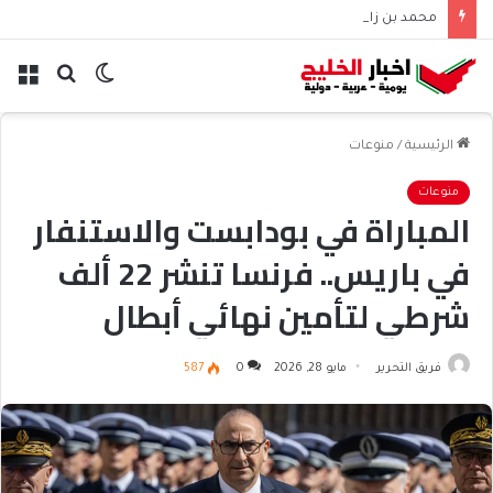
محمد بن زايد وبوتين يتباحثان هاتفياً حول التعاون والتطورات الإقليمية والدولية
الوضع
بحث
الق
المظلم
عن
الرئيسية
/
منوعات
منوعات
المباراة في بودابست والاستنفار
في باريس.. فرنسا تنشر 22 ألف
شرطي لتأمين نهائي أبطال
أوروبا
فريق التحرير
مايو 28, 2026
0
587