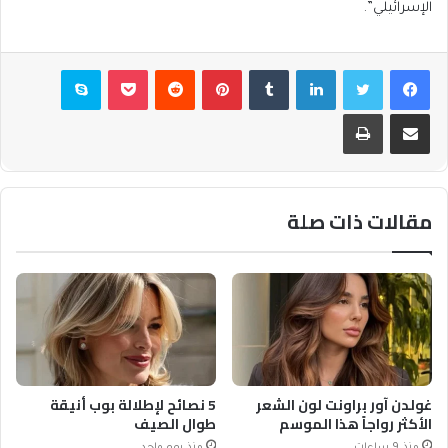
الإسرائيلي”.
فيسبوك
تويتر
لينكدإن
بينتيريست
بوكيت
سكايب
مشاركة عبر البريد
طباعة
مقالات ذات صلة
غولدن آور براونت لون الشعر
5 نصائح لإطلالة بوب أنيقة
الأكثر رواجاً هذا الموسم
طوال الصيف