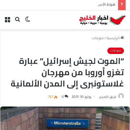
هبوط الأسهم والذهب وصعود النفط يعقّد مسار الفدرالي
الوضع
بحث
الق
المظلم
عن
الرئيسية
/
منوعات
منوعات
“الموت لجيش إسرائيل” عبارة
تغزو أوروبا من مهرجان
غلاستونبري إلى المدن الألمانية
فريق التحرير
يوليو 10, 2025
0
787