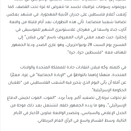
دورتموند رسومات غرافيك تجسد ما تتعرض له غزة تحت القصف، كما
رُفعت أعلام فلسطين على جدران الأبنية المهجورة، في مشهد يعكس
تضامنا شعبيا متصاعدا. تأتي هذه التطورات بعد أيام قليلة من واقعة
أثارت جدلا واسعا في مهرجان غلاستونبري الشهير للموسيقى في
إنجلترا، حيث صعد مغني الراب المعروف باسم “بوبي فيلان” إلى
المسرح يوم السبت 28 يونيو/حزيران، وهو عاري الصدر، ودعا الجمهور
للهتاف معه: “فلسطين حرة، حرة”.
في كلمته، وجّه فيلان انتقادات حادة للمملكة المتحدة والولايات
المتحدة، متهمًا إياهما بالتواطؤ في “الإبادة الجماعية” في غزة، معبّرًا
عن أمله أن يأتي اليوم الذي يتحرر فيه الشعب الفلسطيني من “طغيان
الحكومة الإسرائيلية”.
ثم تحولت نبرته إلى تصعيد أكبر، وبدأ يردد: “الموت، الموت لجيش الدفاع
الإسرائيلي”، وهو ما ردده الجمهور خلفه، لتشتعل بعد ذلك موجة من
الجدل الإعلامي والسياسي، وتتصدر الواقعة عناوين الأخبار في الأيام
التالية، وسط انقسام واسع في الرأي العام البريطاني.