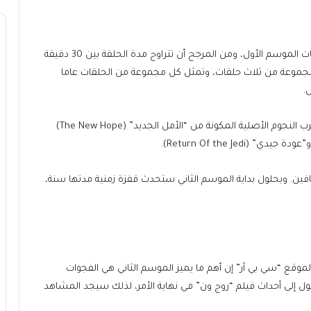
يتكون الموسم الثاني من 12 حلقة، وهو العدد نفسه لحلقات الموسم الأول، ومن المرجح أن تتراوح مدة الحلقة بين 30 دقيقة
ت، تتكون كل مجموعة من ثلاث حلقات، وتمثل كل مجموعة من الحلقات عاما
.
ويمكن اعتبار الموسم الثاني بمثابة مقدمة لأحداث ثلاثية حرب النجوم الأصلية المكونة من “الأمل الجديد” (The New Hope)
ين. وبحلول بداية الموسم الثاني ستحدث قفزة زمنية مدتها سنة،
موقع “سي بي آر” إن أهم ما يميز الموسم الثاني هي الفجوات
ول إلى أحداث فيلم “روج ون” في نهاية الأمر، لذلك سيجد المشاهد