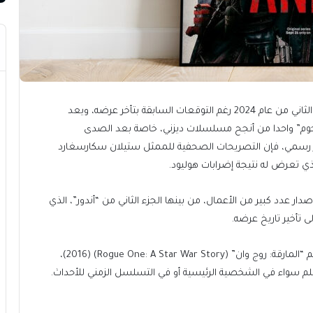
يُعرض الجزء الثاني من مسلسل “أندور” في بداية النصف الثاني من عام 2024 رغم التوقعات السابقة بتأخر عرضه، ويعد
وم” واحدا من أنجح مسلسلات ديزني، خاصة بعد الصدى
صدار رسمي، فإن التصريحات الصحفية للممثل ستيلان سكارسغارد
لذي تعرض له نتيجة إضرابات هوليود.
ار عدد كبير من الأعمال، من بينها الجزء الثاني من “أندور”، الذي
تأخير تاريخ عرضه.
تقود نهاية الجزء الثاني من مسلسل “أندور” إلى أحداث فيلم “المارقة: روج وان” (Rogue One: A Star War Story) (2016)،
يلم سواء في الشخصية الرئيسية أو في التسلسل الزمني للأحداث.