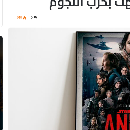
هت بحرب النجوم
618
0