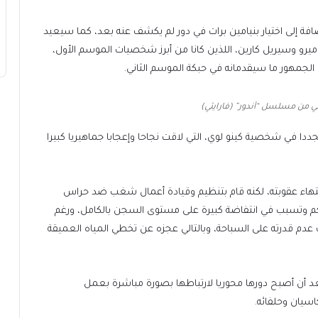
ضافة إلى اختيار بنيامين برات في دور لم يكشف عنه بعد، كما سيعيد
و وسيريل كارين، اللذين كانا من أبرز شخصيات الموسم الأول،
لجمهور ما سيقدمانه في حبكة الموسم الثاني.
ي من مسلسل “أندور” (فارايتي)
 في شخصية كينو لوي، التي لاقت نجاحا وإعجابا جماهيريا كبيرا
اء عقوبته، لكنه قام بتنظيم وقيادة أعمال شغب ضد حراس
كم وتسبب في انتفاضة كبيرة على مستوى السجن بالكامل، ورغم
دم قدرته على السباحة، وبالتالي عجزه عن تخطي المياه العميقة
عد أن أصبح دورها محوريا لارتباطها بصورة مباشرة بعمل
اسيان وحلفائه.