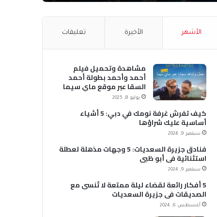
الأشهر
الأخيرة
تعليقات
مشاهدة وتحميل فيلم
أحمد وأحمد بطولة أحمد
السقا عبر موقع ماي سيما
MyCima (وي سيما WeCima)
يوليو 8, 2025
كيف تفرش غرفة نومك في دبي: 5 أشياء
أساسية عليك شراؤها
سبتمبر 9, 2024
فنادق جزيرة السعديات: 5 وجهات مذهلة لعطلة
استثنائية في أبو ظبي
سبتمبر 9, 2024
5 أفكار رائعة لقضاء ليلة ممتعة لا تُنسى مع
الصديقات في جزيرة السعديات
أغسطس 6, 2024