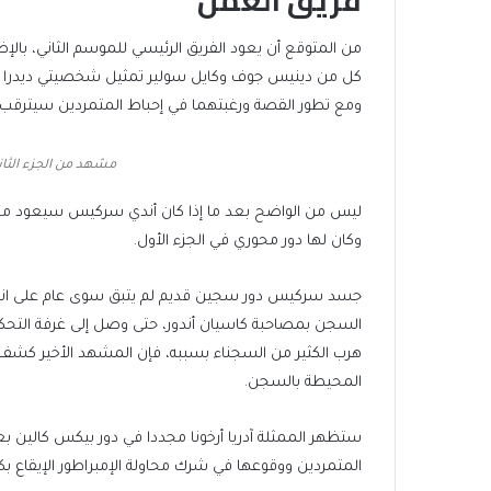
فريق العمل
من المتوقع أن يعود الفريق الرئيسي للموسم الثاني، بالإ
كل من دينيس جوف وكايل سولير تمثيل شخصيتي ديدرا مير
ومع تطور القصة ورغبتهما في إحباط المتمردين سيترقب ا
مشهد من الجزء الثان
ليس من الواضح بعد ما إذا كان أندي سركيس سيعود مجددا
وكان لها دور محوري في الجزء الأول.
جسد سركيس دور سجين قديم لم يتبق سوى عام على انته
السجن بمصاحبة كاسيان أندور، حتى وصل إلى غرفة التح
هرب الكثير من السجناء بسببه، فإن المشهد الأخير كشف ع
المحيطة بالسجن.
ستظهر الممثلة آدريا أرخونا مجددا في دور بيكس كالين ب
المتمردين ووقوعها في شرك محاولة الإمبراطور الإيقاع بك