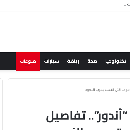
ك يودي بحياة نظيرة الحارثي وبورجا
تكنولوجيا
صحة
رياضة
سيارات
منوعات
امرات التي انتهت بحرب النجوم
أندور”.. تفاصيل