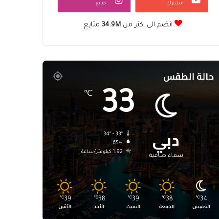
مشترك
متابع
انضم الى اكثر من
34.9M
متابع
حالة الطقس
33
℃
دبي
34º - 33º
65%
1.92 كيلومتر/ساعة
سماء صافية
℃
39
℃
38
℃
39
℃
38
℃
34
الخميس
الجمعة
السبت
الأحد
الأثنين