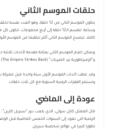
حلقات الموسم الثاني
وساعة. تنقسم الـ12 حلقة إلى أربع مجموعا
كاملا، ليصبح الموسم الثاني أكثر تنظيما من الموسم الأول
و”الإمبراطورية ترد الضربات” (The Empire Strikes Back) و”عودة جيدي” (Return Of the Jedi).
وقد غطت أحداث الموسم الأول سنة واحدة قبل معركة ياف
وتستمر القفزات الزمنية السنوية مع كل ثلاث حلقات.
عودة إلى الماضي
قال الممثل كايل سولي، الذي يلعب دور “سيريل كارين”، ل
الزمنية التي تعود إلى السنوات الخمس الماضية قبل الوص
تطورا كبيرا في عوالم شخصية سيريل.