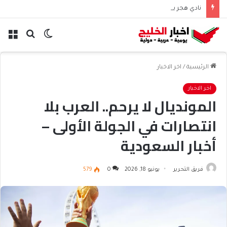
نادي هجر يعلن التعاقد مع المدافع الجزائري “أيوب دربال”
الوضع
بحث
الق
المظلم
عن
الرئيسية
/
اخر الاخبار
اخر الاخبار
المونديال لا يرحم.. العرب بلا
انتصارات في الجولة الأولى –
أخبار السعودية
فريق التحرير
يونيو 18, 2026
0
579