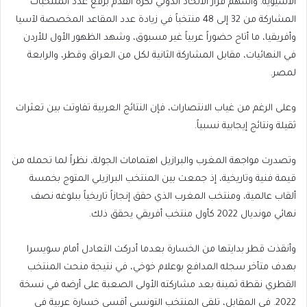
الآسيوية. وأسهم قرار الاتحاد الدولي لكرة القدم برفع عدد المنتخبات
المشاركة من 32 إلى 48 منتخباً في زيادة عدد المقاعد المخصصة لآسيا
وأفريقيا، ما أتاح حضوراً عربياً غير مسبوق، وشهد الظهور الأول للأردن
في النهائيات، مقابل المشاركة الثانية لكل من العراق وقطر، والرابعة
لمصر.
وعلى الرغم من غياب الانتصارات، فإن النتائج العربية تفاوتت بين تعثرات
ثقيلة ونتائج إيجابية نسبياً.
وتصدرت مواجهة المغرب والبرازيل اهتمامات الجولة، نظراً لما تحمله من
قيمة فنية وتاريخية، إذ جمعت بين المنتخب البرازيلي المتوج بخمسة
ألقاب عالمية، ومنتخب المغرب الذي حقق إنجازاً تاريخياً ببلوغه نصف
نهائي مونديال 2022 كأول منتخب أفريقي يحقق ذلك.
وأنقذت قطر بدايتها من الخسارة بعدما أدركت التعادل أمام سويسرا
بهدف متأخر سجله المدافع بوعلام خوخي، في نتيجة منحت المنتخب
القطري نقطة ثمينة بعد مشاركته الأولى الصعبة على أرضه في نسخة
2022. في المقابل، تلقى المنتخب التونسي أقسى خسارة عربية في