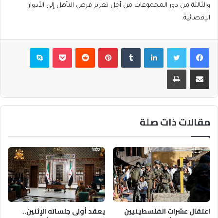
والثالثة من دور المجموعات من أجل تعزيز فرص التأهل إلى الأدوار
الإقصائية.
فيسبوك
تويتر
لينكدإن
بينتيريست
بوكيت
سكايب
مشاركة عبر البريد
طباعة
مقالات ذات صلة
اعتقال عشرات الفلسطينيين
يعقد أولى جلساته الإثنين..