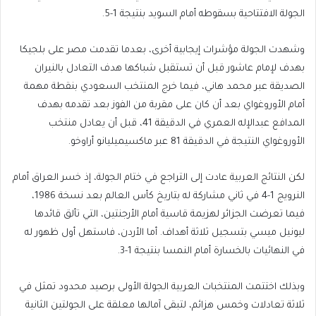
الجولة الافتتاحية بسقوطه أمام السويد بنتيجة 1-5.
وشهدت الجولة مؤشرات إيجابية أخرى، بعدما تقدمت مصر على بلجيكا
بهدف لإمام عاشور قبل أن تستقبل شباكها هدف التعادل بالنيران
الصديقة عبر محمد هاني، فيما خرج المنتخب السعودي بنقطة مهمة
أمام الأوروغواي بعد أن كان على مقربة من الفوز بعد تقدمه بهدف
المدافع عبدالإله العمري في الدقيقة 41، قبل أن يعادل منتخب
الأوروغواي النتيجة في الدقيقة 81 عبر ماكسيميليانو أراوخو.
لكن النتائج العربية عادت إلى التراجع في ختام الجولة، إذ خسر العراق أمام
النرويج 1-4 في ثاني مشاركة له بتاريخ كأس العالم بعد نسخة 1986،
فيما تعرضت الجزائر لهزيمة قاسية أمام الأرجنتين، التي تألق قائدها
ليونيل ميسي بتسجيل ثلاثة أهداف. أما الأردن، فاستهل أول ظهور له
في النهائيات بالخسارة أمام النمسا بنتيجة 1-3.
وبذلك اختتمت المنتخبات العربية الجولة الأولى برصيد محدود تمثل في
ثلاثة تعادلات وخمس هزائم، لتبقى آمالها معلقة على الجولتين الثانية