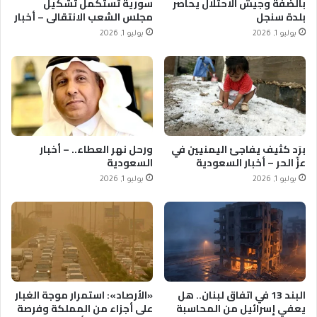
بالضفة وجيش الاحتلال يحاصر
سورية تستكمل تشكيل
بلدة سنجل
مجلس الشعب الانتقالي – أخبار
السعودية
يوليو 1, 2026
يوليو 1, 2026
برَد كثيف يفاجئ اليمنيين في
ورحل نهر العطاء.. – أخبار
عزّ الحر – أخبار السعودية
السعودية
يوليو 1, 2026
يوليو 1, 2026
البند 13 في اتفاق لبنان.. هل
«الأرصاد»: استمرار موجة الغبار
يعفي إسرائيل من المحاسبة
على أجزاء من المملكة وفرصة