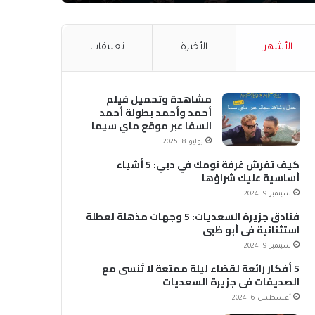
الأشهر
الأخيرة
تعليقات
مشاهدة وتحميل فيلم
أحمد وأحمد بطولة أحمد
السقا عبر موقع ماي سيما
MyCima (وي سيما WeCima)
يوليو 8, 2025
كيف تفرش غرفة نومك في دبي: 5 أشياء
أساسية عليك شراؤها
سبتمبر 9, 2024
فنادق جزيرة السعديات: 5 وجهات مذهلة لعطلة
استثنائية في أبو ظبي
سبتمبر 9, 2024
5 أفكار رائعة لقضاء ليلة ممتعة لا تُنسى مع
الصديقات في جزيرة السعديات
أغسطس 6, 2024