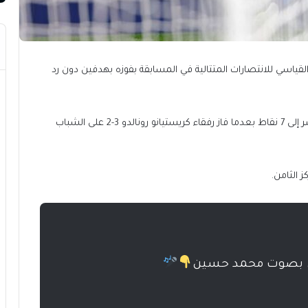
لقياسي للانتصارات المتتالية في المسابقة بفوزه بهدفين دون رد
ووصل الهلال إلى 59 نقطة ليعيد الفارق مع مطارده النصر إلى 7 نقاط بعدما فاز رفقاء كريستيانو رونالدو 3-2 على الشباب
فاق بصوت محمد حسين