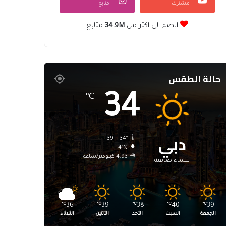
مشترك
متابع
انضم الى اكثر من
34.9M
متابع
حالة الطقس
34
℃
دبي
39º - 34º
41%
4.93 كيلومتر/ساعة
سماء صافية
℃
36
℃
39
℃
38
℃
40
℃
39
الجمعة
السبت
الأحد
الأثنين
الثلاثاء