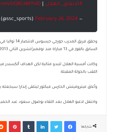
#الاتفاق_الهلال
| ⁦
r.com/UQ6CeMYvlD
February 26, 2024
— SSC (@ssc_sports)
وحقق فريق المد
السابق بالفوز في 13 مباراة منذ نوفمبر/تشرين الثاني 2013 حتى فبراير/شباط 2014.
وكانت أمسية الهلال لتبدو مثالية لكن الهداف ألكسندر 
اللقب بالجولة المقبلة.
وأعاق ميتروفيتش الحارس فيكتور ليتلقى إنذارا سيجعله ي
واحتفل لاعبو الهلال بعد اللقاء بوصول سعود عبد الحميد لمباراته رقم
فيسبوك
تويتر
لينكدإن
بينتير
شاركها